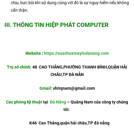
chịu, bực bội khi sử dụng cùng với đó là sự nguy hiểm nếu không
cẩn thận.
III. THÔNG TIN HIỆP PHÁT COMPUTER
Website
:
https://suachuamayindanang.com
Trụ sở chính
: 48 CAO THẮNG,PHƯỜNG THANH BÌNH,QUẬN HẢI
CHÂU,TP ĐÀ NẴN
Gmail
:
vhitqnam@gmail.com
Các phòng kỹ thuật
tại
Đà Nẵng
– Quảng Nam của công ty chúng
tôi:
K46 Cao Thắng,quận hải châu,TP đà nẵng