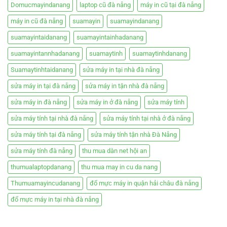
Domucmayindanang
laptop cũ đà nẵng
máy in cũ tại đà nẵng
máy in cũ đà nẵng
suamayin
suamayindanang
suamayintaidanang
suamayintainhadanang
suamayintannhadanang
suamaytinh
suamaytinhdanang
Suamaytinhtaidanang
sửa máy in tại nhà đà nẵng
sửa máy in tại đà nẵng
sửa máy in tận nhà đà nẵng
sửa máy in đà nẵng
sửa máy in ở đà nẵng
sửa máy tính
sửa máy tính tại nhà đà nẵng
sửa máy tính tại nhà ở đà nẵng
sửa máy tính tại đà nẵng
sửa máy tính tận nhà Đà Nẵng
sửa máy tính đà nẵng
thu mua dàn net hội an
thumualaptopdanang
thu mua may in cu da nang
Thumuamayincudanang
đổ mực máy in quận hải châu đà nẵng
đổ mực máy in tại nhà đà nẵng