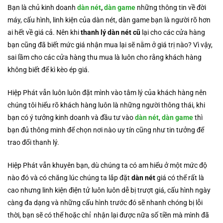
Bạn là chủ kinh doanh
dàn nét
,
dàn game
những thông tin về đời
máy, cấu hình, linh kiện của dàn nét, dàn game bạn là người rõ hơn
ai hết về giá cả. Nên khi
thanh lý dàn nét cũ
lại cho các cửa hàng
bạn cũng đã biết mức giá nhận mua lại sẽ nằm ở giá trị nào? Vì vậy,
sai lầm cho các cửa hàng thu mua là luôn cho rằng khách hàng
không biết để kì kèo ép giá.
Hiệp Phát vẫn luôn luôn đặt mình vào tâm lý của khách hàng nên
chúng tôi hiểu rõ khách hàng luôn là những người thông thái, khi
bạn có ý tưởng kinh doanh và đầu tư vào
dàn nét
,
dàn game
thì
bạn đủ thông minh để chọn nơi nào uy tín cũng như tin tưởng để
trao đổi thanh lý.
Hiệp Phát vẫn khuyên bạn, dù chúng ta có am hiểu ở một mức độ
nào đó và có chăng lúc chúng ta lắp đặt
dàn nét
giá có thể rất là
cao nhưng linh kiện điện tử luôn luôn dễ bị trượt giá, cấu hình ngày
càng đa dạng và những cấu hình trước đó sẽ nhanh chóng bị lỗi
thời, bạn sẽ có thể hoặc chỉ nhận lại được nữa số tiền mà mình đã