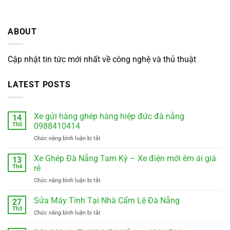
ABOUT
Cập nhật tin tức mới nhất về công nghệ và thủ thuật
LATEST POSTS
Xe gửi hàng ghép hàng hiệp đức đà nẵng
14
Th5
0988410414
ở
Chức năng bình luận bị tắt
Xe
gửi
Xe Ghép Đà Nẵng Tam Kỳ – Xe điện mới êm ái giá
13
hàng
Th4
rẻ
ghép
ở
Chức năng bình luận bị tắt
hàng
Xe
hiệp
Ghép
Sửa Máy Tính Tại Nhà Cẩm Lệ Đà Nẵng
đức
27
Đà
đà
Th3
ở
Chức năng bình luận bị tắt
Nẵng
nẵng
Sửa
Tam
0988410414
Máy