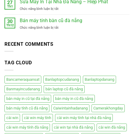
Sửa Máy In Tại Nhà Đà Nẵng – Hiệp Phát
Kỳ
27
Tính
Th1
–
ở
Chức năng bình luận bị tắt
Tại
Xe
Sửa
Nhà
điện
Máy
Bán máy tính bàn cũ đà nẵng
Cẩm
30
mới
In
Th12
Lệ
êm
ở
Chức năng bình luận bị tắt
Tại
Đà
ái
Bán
Nhà
Nẵng
giá
máy
Đà
rẻ
tính
RECENT COMMENTS
Nẵng
bàn
–
cũ
Hiệp
đà
Phát
TAG CLOUD
nẵng
Bancameraquansat
Banlaptopcudanang
Banlaptopdanang
Banmayincudanang
bán laptop cũ đà nẵng
bán máy in cũ tại đà nẵng
bán máy in cũ đà nẵng
bán máy tính cũ đà nẵng
Caiwintainhadanang
Camerakhongday
cài win
cài win máy tính
cài win máy tính tại nhà đà nẵng
cài win máy tính đà nẵng
cài win tại nhà đà nẵng
cài win đà nẵng