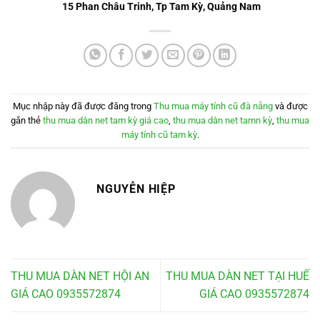
15 Phan Châu Trinh, Tp Tam Kỳ, Quảng Nam
Mục nhập này đã được đăng trong
Thu mua máy tính cũ đà nẵng
và được
gắn thẻ
thu mua dàn net tam kỳ giá cao
,
thu mua dàn net tamn kỳ
,
thu mua
máy tính cũ tam kỳ
.
NGUYỄN HIỆP
THU MUA DÀN NET HỘI AN
THU MUA DÀN NET TẠI HUẾ
GIÁ CAO 0935572874
GIÁ CAO 0935572874