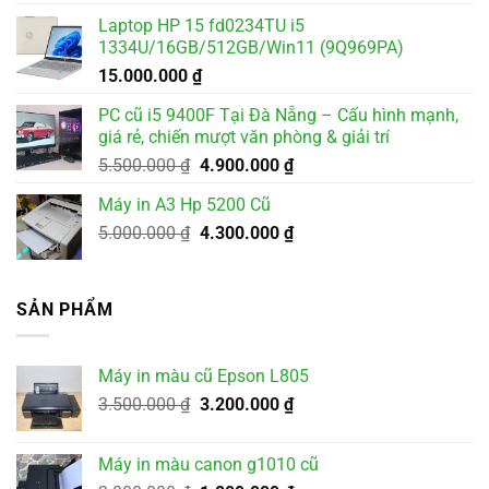
Laptop HP 15 fd0234TU i5
1334U/16GB/512GB/Win11 (9Q969PA)
15.000.000
₫
PC cũ i5 9400F Tại Đà Nẵng – Cấu hình mạnh,
giá rẻ, chiến mượt văn phòng & giải trí
Giá
Giá
5.500.000
₫
4.900.000
₫
gốc
hiện
Máy in A3 Hp 5200 Cũ
là:
tại
Giá
Giá
5.000.000
₫
5.500.000 ₫.
4.300.000
₫
là:
gốc
hiện
4.900.000 ₫.
là:
tại
5.000.000 ₫.
là:
SẢN PHẨM
4.300.000 ₫.
Máy in màu cũ Epson L805
Giá
Giá
3.500.000
₫
3.200.000
₫
gốc
hiện
là:
tại
Máy in màu canon g1010 cũ
3.500.000 ₫.
là: