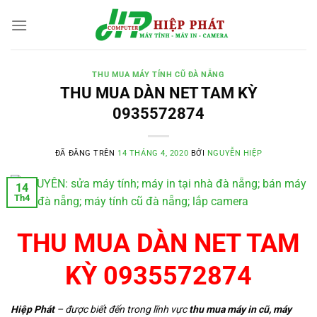
Chuyển
đến
nội
dung
THU MUA MÁY TÍNH CŨ ĐÀ NẴNG
THU MUA DÀN NET TAM KỲ
0935572874
ĐÃ ĐĂNG TRÊN
14 THÁNG 4, 2020
BỞI
NGUYỄN HIỆP
14
Th4
THU MUA DÀN NET TAM
KỲ
0935572874
Hiệp Phát
– được biết đến trong lĩnh vực
thu mua máy in cũ
,
máy