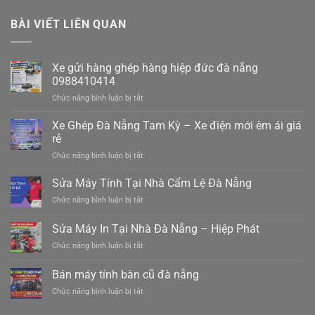
BÀI VIẾT LIÊN QUAN
Xe gửi hàng ghép hàng hiệp đức đà nẵng
0988410414
ở
Chức năng bình luận bị tắt
Xe
gửi
Xe Ghép Đà Nẵng Tam Kỳ – Xe điện mới êm ái giá
hàng
rẻ
ghép
ở
Chức năng bình luận bị tắt
hàng
Xe
hiệp
Ghép
Sửa Máy Tính Tại Nhà Cẩm Lệ Đà Nẵng
đức
Đà
đà
ở
Chức năng bình luận bị tắt
Nẵng
nẵng
Sửa
Tam
0988410414
Máy
Sửa Máy In Tại Nhà Đà Nẵng – Hiệp Phát
Kỳ
Tính
–
ở
Chức năng bình luận bị tắt
Tại
Xe
Sửa
Nhà
điện
Máy
Cẩm
Bán máy tính bàn cũ đà nẵng
mới
In
Lệ
êm
ở
Chức năng bình luận bị tắt
Tại
Đà
ái
Bán
Nhà
Nẵng
giá
máy