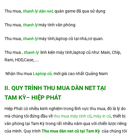
Thu mua,
thanh lý dàn net
, quán game đã qua sử dụng
Thu mua,
thanh lý
máy tính văn phòng
Thu mua,
thanh lý
máy tính,laptop cũ tại nhà,cơ quan.
Thu mua ,
thanh lý
linh kiện máy tính,laptop cũ như: Main, Chíp,
Ram, HDD,Case,…..
Nhận thu mua
Laptop cũ
,
mới giá cao nhất Quảng Nam
II. QUY TRÌNH
THU MUA DÀN NET TẠI
TAM KỲ
– HIỆP PHÁT
Hiệp Phát có nhiều kinh nghiệm trong lĩnh vực thu mua, đó là lý do
mà chúng tôi đứng đầu về
thu mua máy tính cũ
,
máy in cũ
, thiết bị
văn phòng tại Tam Kỳ trong rất nhiều năm qua với chiến lược riêng
của mình. Quy trình
Thu mua dàn net cũ tại Tam Kỳ
của chúng tôi