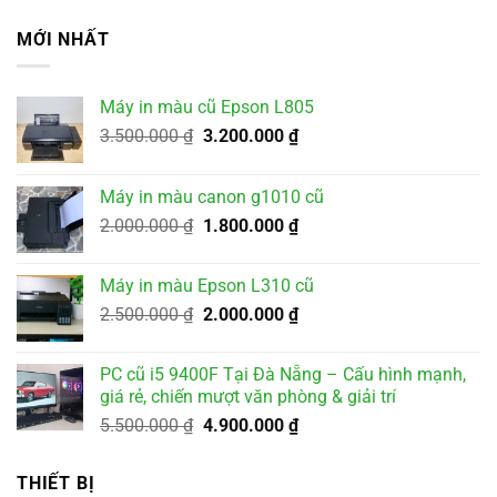
MỚI NHẤT
Máy in màu cũ Epson L805
Giá
Giá
3.500.000
₫
3.200.000
₫
gốc
hiện
là:
tại
Máy in màu canon g1010 cũ
3.500.000 ₫.
là:
Giá
Giá
2.000.000
₫
1.800.000
₫
3.200.000 ₫.
gốc
hiện
là:
tại
Máy in màu Epson L310 cũ
2.000.000 ₫.
là:
Giá
Giá
2.500.000
₫
2.000.000
₫
1.800.000 ₫.
gốc
hiện
là:
tại
PC cũ i5 9400F Tại Đà Nẵng – Cấu hình mạnh,
2.500.000 ₫.
là:
giá rẻ, chiến mượt văn phòng & giải trí
2.000.000 ₫.
Giá
Giá
5.500.000
₫
4.900.000
₫
gốc
hiện
là:
tại
THIẾT BỊ
5.500.000 ₫.
là: