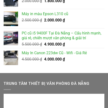
Giá
Giá
2.000.000
₫
1.800.000
₫
3.200.000 ₫.
gốc
hiện
là:
tại
Máy in màu Epson L310 cũ
2.000.000 ₫.
là:
Giá
Giá
2.500.000
₫
2.000.000
₫
1.800.000 ₫.
gốc
hiện
là:
tại
PC cũ i5 9400F Tại Đà Nẵng – Cấu hình mạnh,
2.500.000 ₫.
là:
giá rẻ, chiến mượt văn phòng & giải trí
2.000.000 ₫.
Giá
Giá
5.500.000
₫
4.900.000
₫
gốc
hiện
Máy In Canon 223dw Cũ - Wifi - Giá Rẻ
là:
tại
Giá
Giá
4.500.000
₫
5.500.000 ₫.
4.000.000
₫
là:
gốc
hiện
4.900.000 ₫.
là:
tại
4.500.000 ₫.
là:
4.000.000 ₫.
TRUNG TÂM THIẾT BỊ VĂN PHÒNG ĐÀ NẴNG