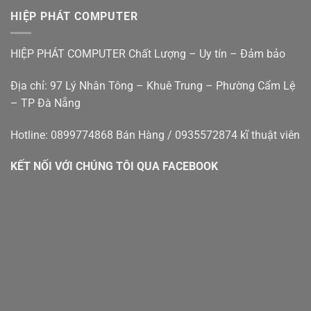
Đà
rẻ
tính
Nẵng
HIỆP PHÁT COMPUTER
bàn
–
cũ
Hiệp
đà
Phát
HIỆP PHÁT COMPUTER Chất Lượng – Uy tín – Đảm bảo
nẵng
Địa chỉ: 97 Lý Nhân Tông – Khuê Trung – Phường Cẩm Lệ
– TP Đà Nẵng
Hotline: 0899774868 Bán Hàng / 0935572874 kĩ thuật viên
KẾT NỐI VỚI CHÚNG TÔI QUA FACEBOOK