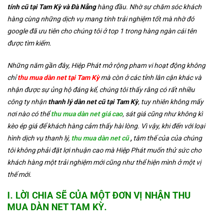
tính cũ tại Tam Kỳ và Đà Nẵng
hàng đầu. Nhờ sự chăm sóc khách
hàng cùng những dịch vụ mang tính trải nghiệm tốt mà nhờ đó
google đã ưu tiên cho chúng tôi ở top 1 trong hàng ngàn cái tên
được tìm kiếm.
Những năm gần đây, Hiệp Phát mở rộng pham vi hoạt động không
chỉ
thu mua dàn net tại Tam Kỳ
mà còn ở các tỉnh lân cận khác và
nhận được sự ủng hộ đáng kể, chúng tôi thấy rằng có rất nhiều
công ty nhận
thanh lý dàn net cũ tại Tam Kỳ
, tuy nhiên không mấy
nơi nào có thể
thu mua dàn net giá cao
, sát giá cũng như không kì
kèo ép giá để khách hàng cảm thấy hài lòng. Vì vậy, khi đến với loại
hình dịch vụ thanh lý,
thu mua dàn net cũ
,
tâm thế của của chúng
tôi không phải đặt lợi nhuận cao mà Hiệp Phát muốn thử sức cho
khách hàng một trải nghiệm mới cũng như thể hiện mình ở một vị
thế mới.
I. LỜI CHIA SẼ CỦA MỘT ĐƠN VỊ NHẬN
THU
MUA DÀN NET TAM KỲ
.