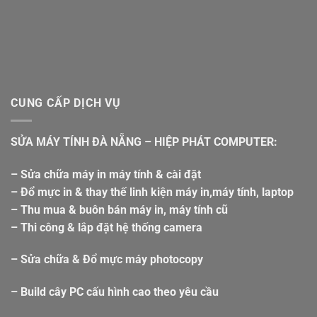
CUNG CẤP DỊCH VỤ
SỬA MÁY TÍNH ĐÀ NẴNG – HIỆP PHÁT COMPUTER:
– Sửa chữa máy in máy tính & cài đặt
– Đổ mực in & thay thế linh kiện máy in,máy tính, laptop
– Thu mua & buôn bán máy in, máy tính cũ
– Thi công & lắp đặt hệ thống camera
– Sửa chữa & Đổ mực máy photocopy
– Build cây PC cấu hình cao theo yêu cầu