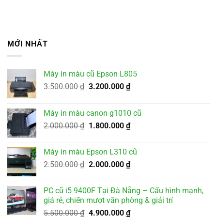
MỚI NHẤT
Máy in màu cũ Epson L805
Giá
Giá
3.500.000
₫
3.200.000
₫
gốc
hiện
là:
tại
Máy in màu canon g1010 cũ
3.500.000 ₫.
là:
Giá
Giá
2.000.000
₫
1.800.000
₫
3.200.000 ₫.
gốc
hiện
là:
tại
Máy in màu Epson L310 cũ
2.000.000 ₫.
là:
Giá
Giá
2.500.000
₫
2.000.000
₫
1.800.000 ₫.
gốc
hiện
là:
tại
PC cũ i5 9400F Tại Đà Nẵng – Cấu hình mạnh,
2.500.000 ₫.
là:
giá rẻ, chiến mượt văn phòng & giải trí
2.000.000 ₫.
Giá
Giá
5.500.000
₫
4.900.000
₫