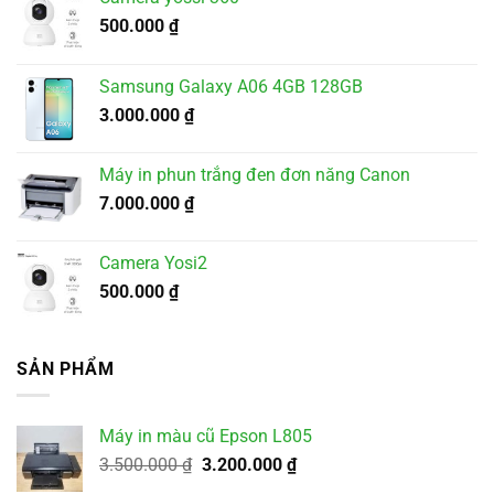
500.000
₫
Samsung Galaxy A06 4GB 128GB
3.000.000
₫
Máy in phun trắng đen đơn năng Canon
7.000.000
₫
Camera Yosi2
500.000
₫
SẢN PHẨM
Máy in màu cũ Epson L805
Giá
Giá
3.500.000
₫
3.200.000
₫
gốc
hiện