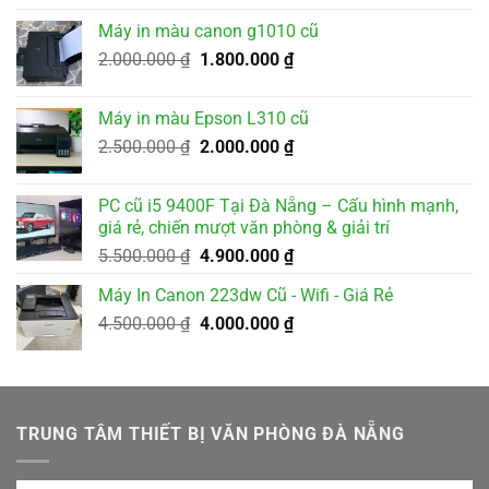
là:
tại
Máy in màu canon g1010 cũ
3.500.000 ₫.
là:
Giá
Giá
2.000.000
₫
1.800.000
₫
3.200.000 ₫.
gốc
hiện
là:
tại
Máy in màu Epson L310 cũ
2.000.000 ₫.
là:
Giá
Giá
2.500.000
₫
2.000.000
₫
1.800.000 ₫.
gốc
hiện
là:
tại
PC cũ i5 9400F Tại Đà Nẵng – Cấu hình mạnh,
2.500.000 ₫.
là:
giá rẻ, chiến mượt văn phòng & giải trí
2.000.000 ₫.
Giá
Giá
5.500.000
₫
4.900.000
₫
gốc
hiện
Máy In Canon 223dw Cũ - Wifi - Giá Rẻ
là:
tại
Giá
Giá
4.500.000
₫
5.500.000 ₫.
4.000.000
₫
là:
gốc
hiện
4.900.000 ₫.
là:
tại
4.500.000 ₫.
là:
4.000.000 ₫.
TRUNG TÂM THIẾT BỊ VĂN PHÒNG ĐÀ NẴNG