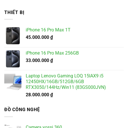
gốc
hiện
là:
tại
THIẾT BỊ
5.500.000 ₫.
là:
4.900.000 ₫.
iPhone 16 Pro Max 1T
45.000.000
₫
iPhone 16 Pro Max 256GB
33.000.000
₫
Laptop Lenovo Gaming LOQ 15IAX9 i5
12450HX/16GB/512GB/6GB
RTX3050/144Hz/Win11 (83GS000JVN)
28.000.000
₫
ĐỒ CÔNG NGHỆ
Camera yossi 360