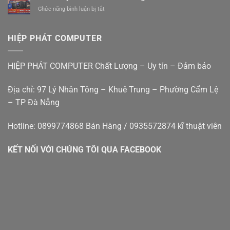
In
Lệ
êm
ở
Chức năng bình luận bị tắt
Tại
Đà
ái
Bán
Nhà
Nẵng
giá
máy
Đà
rẻ
tính
Nẵng
HIỆP PHÁT COMPUTER
bàn
–
cũ
Hiệp
đà
Phát
HIỆP PHÁT COMPUTER Chất Lượng – Uy tín – Đảm bảo
nẵng
Địa chỉ: 97 Lý Nhân Tông – Khuê Trung – Phường Cẩm Lệ
– TP Đà Nẵng
Hotline: 0899774868 Bán Hàng / 0935572874 kĩ thuật viên
KẾT NỐI VỚI CHÚNG TÔI QUA FACEBOOK