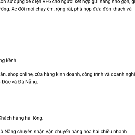
 còn sử dụng xe điện VF6 chở người kết hợp gửi hàng nhỏ gọn, g
rường. Xe đời mới chạy êm, rộng rãi, phù hợp đưa đón khách và
ồng kềnh
ân, shop online, cửa hàng kinh doanh, công trình và doanh ngh
p Đức và Đà Nẵng.
Khách hàng hài lòng.
Đà Nẵng chuyên nhận vận chuyển hàng hóa hai chiều nhanh