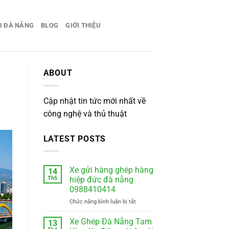
I ĐÀ NẴNG
BLOG
GIỚI THIỆU
ABOUT
Cập nhật tin tức mới nhất về
công nghệ và thủ thuật
LATEST POSTS
Xe gửi hàng ghép hàng
14
Th5
hiệp đức đà nẵng
0988410414
ở
Chức năng bình luận bị tắt
Xe
gửi
Xe Ghép Đà Nẵng Tam
13
hàng