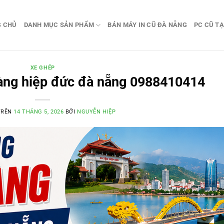
G CHỦ
DANH MỤC SẢN PHẨM
BÁN MÁY IN CŨ ĐÀ NẴNG
PC CŨ TẠ
XE GHÉP
àng hiệp đức đà nẵng 0988410414
TRÊN
14 THÁNG 5, 2026
BỞI
NGUYỄN HIỆP