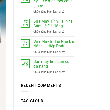
Th4
Kỳ – Xe điện mới êm ái
ghép
giá rẻ
hàng
ở
Chức năng bình luận bị tắt
hiệp
Xe
đức
Ghép
đà
Sửa Máy Tính Tại Nhà
27
Đà
nẵng
Th3
Cẩm Lệ Đà Nẵng
Nẵng
0988410414
ở
Chức năng bình luận bị tắt
Tam
Sửa
Kỳ
Máy
Sửa Máy In Tại Nhà Đà
–
27
Tính
Xe
Th1
Nẵng – Hiệp Phát
Tại
điện
ở
Chức năng bình luận bị tắt
Nhà
mới
Sửa
Cẩm
êm
Máy
Bán máy tính bàn cũ
Lệ
30
ái
In
Đà
Th12
đà nẵng
giá
Tại
Nẵng
rẻ
ở
Chức năng bình luận bị tắt
Nhà
Bán
Đà
máy
Nẵng
tính
RECENT COMMENTS
–
bàn
Hiệp
cũ
Phát
đà
TAG CLOUD
nẵng