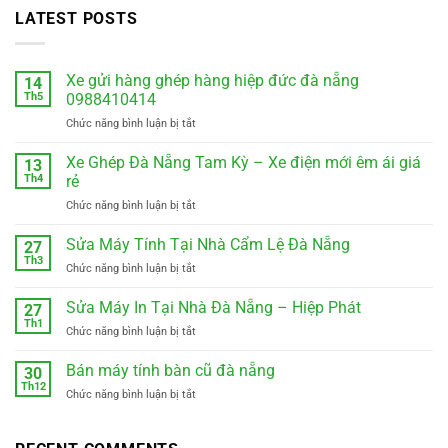
LATEST POSTS
Xe gửi hàng ghép hàng hiệp đức đà nẵng
14
Th5
0988410414
ở
Chức năng bình luận bị tắt
Xe
gửi
Xe Ghép Đà Nẵng Tam Kỳ – Xe điện mới êm ái giá
13
hàng
Th4
rẻ
ghép
ở
Chức năng bình luận bị tắt
hàng
Xe
hiệp
Ghép
Sửa Máy Tính Tại Nhà Cẩm Lệ Đà Nẵng
đức
27
Đà
đà
Th3
ở
Chức năng bình luận bị tắt
Nẵng
nẵng
Sửa
Tam
0988410414
Máy
Sửa Máy In Tại Nhà Đà Nẵng – Hiệp Phát
Kỳ
27
Tính
Th1
–
ở
Chức năng bình luận bị tắt
Tại
Xe
Sửa
Nhà
điện
Máy
Bán máy tính bàn cũ đà nẵng
Cẩm
30
mới
In
Th12
Lệ
êm
ở
Chức năng bình luận bị tắt
Tại
Đà
ái
Bán
Nhà
Nẵng
giá
máy
Đà
rẻ
tính