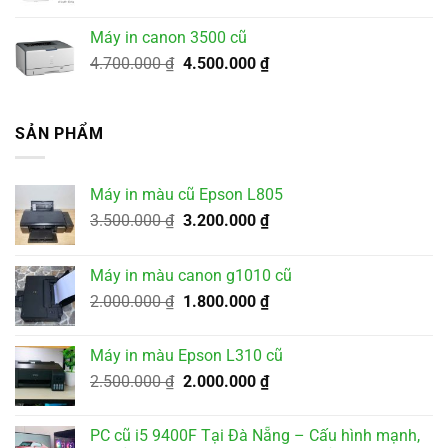
Máy in canon 3500 cũ
Giá
Giá
4.700.000
₫
4.500.000
₫
gốc
hiện
là:
tại
4.700.000 ₫.
là:
SẢN PHẨM
4.500.000 ₫.
Máy in màu cũ Epson L805
Giá
Giá
3.500.000
₫
3.200.000
₫
gốc
hiện
là:
tại
Máy in màu canon g1010 cũ
3.500.000 ₫.
là:
Giá
Giá
2.000.000
₫
1.800.000
₫
3.200.000 ₫.
gốc
hiện
là:
tại
Máy in màu Epson L310 cũ
2.000.000 ₫.
là:
Giá
Giá
2.500.000
₫
2.000.000
₫
1.800.000 ₫.
gốc
hiện
là:
tại
PC cũ i5 9400F Tại Đà Nẵng – Cấu hình mạnh,
2.500.000 ₫.
là: