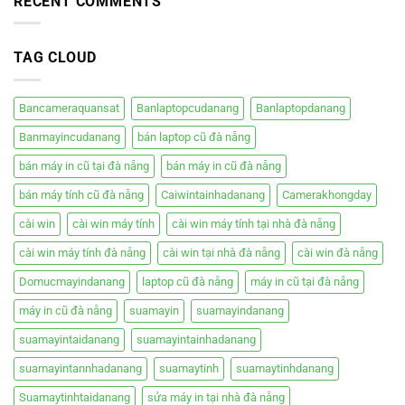
RECENT COMMENTS
Nẵng
bàn
–
cũ
Hiệp
đà
Phát
TAG CLOUD
nẵng
Bancameraquansat
Banlaptopcudanang
Banlaptopdanang
Banmayincudanang
bán laptop cũ đà nẵng
bán máy in cũ tại đà nẵng
bán máy in cũ đà nẵng
bán máy tính cũ đà nẵng
Caiwintainhadanang
Camerakhongday
cài win
cài win máy tính
cài win máy tính tại nhà đà nẵng
cài win máy tính đà nẵng
cài win tại nhà đà nẵng
cài win đà nẵng
Domucmayindanang
laptop cũ đà nẵng
máy in cũ tại đà nẵng
máy in cũ đà nẵng
suamayin
suamayindanang
suamayintaidanang
suamayintainhadanang
suamayintannhadanang
suamaytinh
suamaytinhdanang
Suamaytinhtaidanang
sửa máy in tại nhà đà nẵng