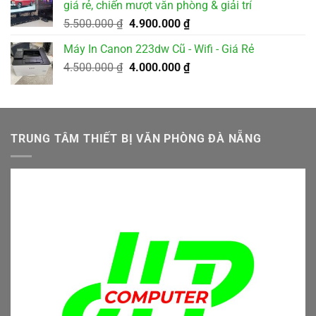
giá rẻ, chiến mượt văn phòng & giải trí
2.000.000 ₫.
Giá
Giá
5.500.000
₫
4.900.000
₫
gốc
hiện
Máy In Canon 223dw Cũ - Wifi - Giá Rẻ
là:
tại
Giá
Giá
4.500.000
₫
5.500.000 ₫.
4.000.000
₫
là:
gốc
hiện
4.900.000 ₫.
là:
tại
4.500.000 ₫.
là:
4.000.000 ₫.
TRUNG TÂM THIẾT BỊ VĂN PHÒNG ĐÀ NẴNG