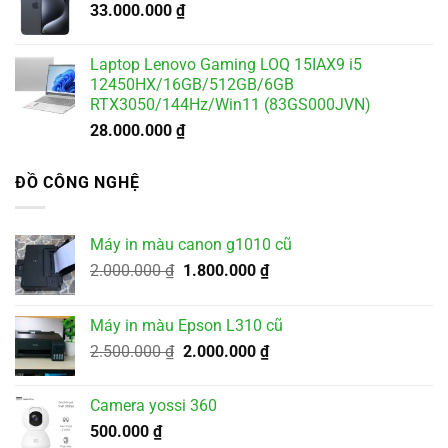
33.000.000
₫
Laptop Lenovo Gaming LOQ 15IAX9 i5
12450HX/16GB/512GB/6GB
RTX3050/144Hz/Win11 (83GS000JVN)
28.000.000
₫
ĐỒ CÔNG NGHỆ
Máy in màu canon g1010 cũ
Giá
Giá
2.000.000
₫
1.800.000
₫
gốc
hiện
là:
tại
Máy in màu Epson L310 cũ
2.000.000 ₫.
là:
Giá
Giá
2.500.000
₫
2.000.000
₫
1.800.000 ₫.
gốc
hiện
là:
tại
Camera yossi 360
2.500.000 ₫.
là:
500.000
₫
2.000.000 ₫.