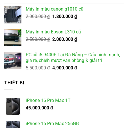
là:
tại
Máy in màu canon g1010 cũ
3.500.000 ₫.
là:
Giá
Giá
2.000.000
₫
1.800.000
₫
3.200.000 ₫.
gốc
hiện
là:
tại
Máy in màu Epson L310 cũ
2.000.000 ₫.
là:
Giá
Giá
2.500.000
₫
2.000.000
₫
1.800.000 ₫.
gốc
hiện
là:
tại
PC cũ i5 9400F Tại Đà Nẵng – Cấu hình mạnh,
2.500.000 ₫.
là:
giá rẻ, chiến mượt văn phòng & giải trí
2.000.000 ₫.
Giá
Giá
5.500.000
₫
4.900.000
₫
gốc
hiện
là:
tại
THIẾT BỊ
5.500.000 ₫.
là:
4.900.000 ₫.
iPhone 16 Pro Max 1T
45.000.000
₫
iPhone 16 Pro Max 256GB