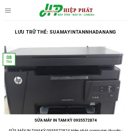
Chuyển
đến
nội
dung
LƯU TRỮ THẺ:
SUAMAYINTANNHADANANG
08
Th3
SỬA MÁY IN TAM KỲ 0935572874
SỬA MÁY IN TAM KỲ 0935572874 Hiệp phát computer chuyên :