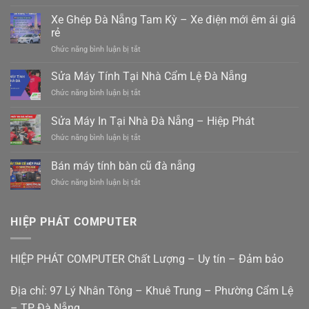
Xe
gửi
Xe Ghép Đà Nẵng Tam Kỳ – Xe điện mới êm ái giá
hàng
rẻ
ghép
ở
Chức năng bình luận bị tắt
hàng
Xe
hiệp
Ghép
Sửa Máy Tính Tại Nhà Cẩm Lệ Đà Nẵng
đức
Đà
đà
ở
Chức năng bình luận bị tắt
Nẵng
nẵng
Sửa
Tam
0988410414
Máy
Sửa Máy In Tại Nhà Đà Nẵng – Hiệp Phát
Kỳ
Tính
–
ở
Chức năng bình luận bị tắt
Tại
Xe
Sửa
Nhà
điện
Máy
Cẩm
Bán máy tính bàn cũ đà nẵng
mới
In
Lệ
êm
ở
Chức năng bình luận bị tắt
Tại
Đà
ái
Bán
Nhà
Nẵng
giá
máy
Đà
rẻ
tính
Nẵng
HIỆP PHÁT COMPUTER
bàn
–
cũ
Hiệp
đà
Phát
HIỆP PHÁT COMPUTER Chất Lượng – Uy tín – Đảm bảo
nẵng
Địa chỉ: 97 Lý Nhân Tông – Khuê Trung – Phường Cẩm Lệ
– TP Đà Nẵng