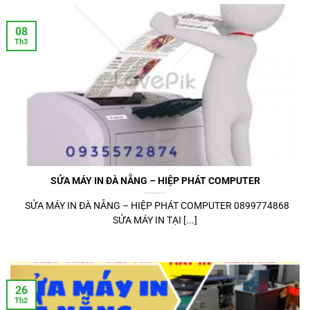
08
Th3
SỬA MÁY IN ĐÀ NẴNG – HIỆP PHÁT COMPUTER
SỬA MÁY IN ĐÀ NẴNG – HIỆP PHÁT COMPUTER 0899774868
SỬA MÁY IN TẠI [...]
26
Th2