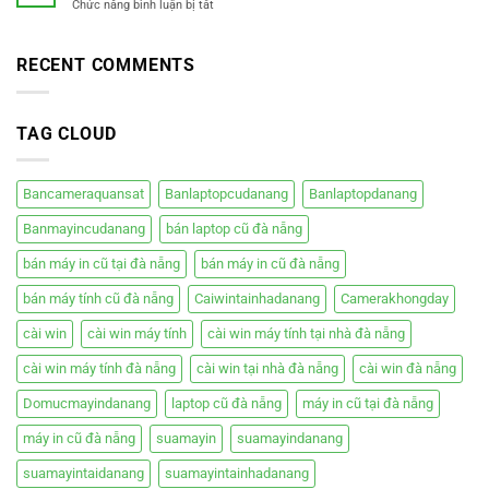
êm
ở
Chức năng bình luận bị tắt
Tại
Đà
ái
Bán
Nhà
Nẵng
giá
máy
Đà
rẻ
tính
RECENT COMMENTS
Nẵng
bàn
–
cũ
Hiệp
đà
Phát
TAG CLOUD
nẵng
Bancameraquansat
Banlaptopcudanang
Banlaptopdanang
Banmayincudanang
bán laptop cũ đà nẵng
bán máy in cũ tại đà nẵng
bán máy in cũ đà nẵng
bán máy tính cũ đà nẵng
Caiwintainhadanang
Camerakhongday
cài win
cài win máy tính
cài win máy tính tại nhà đà nẵng
cài win máy tính đà nẵng
cài win tại nhà đà nẵng
cài win đà nẵng
Domucmayindanang
laptop cũ đà nẵng
máy in cũ tại đà nẵng
máy in cũ đà nẵng
suamayin
suamayindanang
suamayintaidanang
suamayintainhadanang