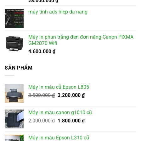
28.000.000
₫
máy tinh ads hiep da nang
Máy in phun trắng đen đơn năng Canon PIXMA
GM2070 Wifi
4.600.000
₫
SẢN PHẨM
Máy in màu cũ Epson L805
Giá
Giá
3.500.000
₫
3.200.000
₫
gốc
hiện
là:
tại
Máy in màu canon g1010 cũ
3.500.000 ₫.
là:
Giá
Giá
2.000.000
₫
1.800.000
₫
3.200.000 ₫.
gốc
hiện
là:
tại
Máy in màu Epson L310 cũ
2.000.000 ₫.
là: