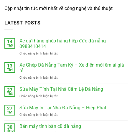
Cập nhật tin tức mới nhất về công nghệ và thủ thuật
LATEST POSTS
Xe gửi hàng ghép hàng hiệp đức đà nẵng
14
Th5
0988410414
ở
Chức năng bình luận bị tắt
Xe
gửi
Xe Ghép Đà Nẵng Tam Kỳ – Xe điện mới êm ái giá
13
hàng
Th4
rẻ
ghép
ở
Chức năng bình luận bị tắt
hàng
Xe
hiệp
Ghép
Sửa Máy Tính Tại Nhà Cẩm Lệ Đà Nẵng
đức
27
Đà
đà
Th3
ở
Chức năng bình luận bị tắt
Nẵng
nẵng
Sửa
Tam
0988410414
Máy
Sửa Máy In Tại Nhà Đà Nẵng – Hiệp Phát
Kỳ
27
Tính
Th1
–
ở
Chức năng bình luận bị tắt
Tại
Xe
Sửa
Nhà
điện
Máy
Bán máy tính bàn cũ đà nẵng
Cẩm
30
mới
In
Th12
Lệ