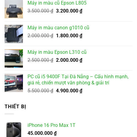
Máy in màu cũ Epson L805
Giá
Giá
3.500.000
₫
3.200.000
₫
gốc
hiện
là:
tại
Máy in màu canon g1010 cũ
3.500.000 ₫.
là:
Giá
Giá
2.000.000
₫
1.800.000
₫
3.200.000 ₫.
gốc
hiện
là:
tại
Máy in màu Epson L310 cũ
2.000.000 ₫.
là:
Giá
Giá
2.500.000
₫
2.000.000
₫
1.800.000 ₫.
gốc
hiện
là:
tại
PC cũ i5 9400F Tại Đà Nẵng – Cấu hình mạnh,
2.500.000 ₫.
là:
giá rẻ, chiến mượt văn phòng & giải trí
2.000.000 ₫.
Giá
Giá
5.500.000
₫
4.900.000
₫
gốc
hiện
là:
tại
THIẾT BỊ
5.500.000 ₫.
là:
4.900.000 ₫.
iPhone 16 Pro Max 1T
45.000.000
₫