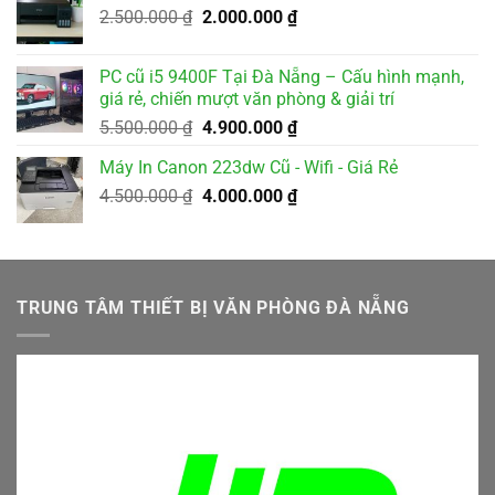
Giá
Giá
2.500.000
₫
2.000.000
₫
1.800.000 ₫.
gốc
hiện
là:
tại
PC cũ i5 9400F Tại Đà Nẵng – Cấu hình mạnh,
2.500.000 ₫.
là:
giá rẻ, chiến mượt văn phòng & giải trí
2.000.000 ₫.
Giá
Giá
5.500.000
₫
4.900.000
₫
gốc
hiện
Máy In Canon 223dw Cũ - Wifi - Giá Rẻ
là:
tại
Giá
Giá
4.500.000
₫
5.500.000 ₫.
4.000.000
₫
là:
gốc
hiện
4.900.000 ₫.
là:
tại
4.500.000 ₫.
là:
4.000.000 ₫.
TRUNG TÂM THIẾT BỊ VĂN PHÒNG ĐÀ NẴNG