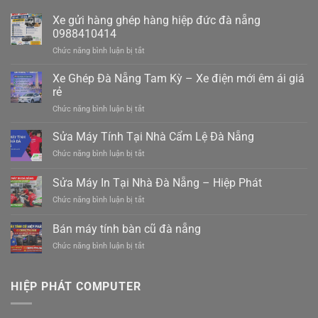
Xe gửi hàng ghép hàng hiệp đức đà nẵng
0988410414
ở
Chức năng bình luận bị tắt
Xe
gửi
Xe Ghép Đà Nẵng Tam Kỳ – Xe điện mới êm ái giá
hàng
rẻ
ghép
ở
Chức năng bình luận bị tắt
hàng
Xe
hiệp
Ghép
Sửa Máy Tính Tại Nhà Cẩm Lệ Đà Nẵng
đức
Đà
đà
ở
Chức năng bình luận bị tắt
Nẵng
nẵng
Sửa
Tam
0988410414
Máy
Sửa Máy In Tại Nhà Đà Nẵng – Hiệp Phát
Kỳ
Tính
–
ở
Chức năng bình luận bị tắt
Tại
Xe
Sửa
Nhà
điện
Máy
Cẩm
Bán máy tính bàn cũ đà nẵng
mới
In
Lệ
êm
ở
Chức năng bình luận bị tắt
Tại
Đà
ái
Bán
Nhà
Nẵng
giá
máy
Đà
rẻ
tính
Nẵng
HIỆP PHÁT COMPUTER
bàn
–
cũ
Hiệp
đà