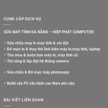
CUNG CẤP DỊCH VỤ
SỬA MÁY TÍNH ĐÀ NẴNG – HIỆP PHÁT COMPUTER:
– Sửa chữa máy in máy tính & cài đặt
– Đổ mực in & thay thế linh kiện máy in,máy tính, laptop
– Thu mua & buôn bán máy in, máy tính cũ
– Thi công & lắp đặt hệ thống camera
– Sửa chữa & Đổ mực máy photocopy
– Build cây PC cấu hình cao theo yêu cầu
BÀI VIẾT LIÊN QUAN