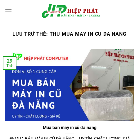
Chuyển
đến
nội
dung
LƯU TRỮ THẺ:
THU MUA MAY IN CU DA NANG
29
Th9
Mua bán máy in cũ đà nẵng
🖨️ MUA BÁN MÁY IN CŨ ĐÀ NẴNG – UY TÍN, CHẤT LƯỢNG, GIÁ