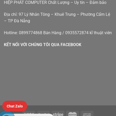
Phát
HIỆP PHÁT COMPUTER Chất Lượng – Uy tín – Đảm bảo
nẵng
Địa chỉ: 97 Lý Nhân Tông – Khuê Trung – Phường Cẩm Lệ
– TP Đà Nẵng
Hotline: 0899774868 Bán Hàng / 0935572874 kĩ thuật viên
KẾT NỐI VỚI CHÚNG TÔI QUA FACEBOOK
Chat Zalo