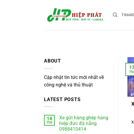
Chuyển
đến
TRAN
nội
dung
ABOUT
1
Th
Cập nhật tin tức mới nhất về
công nghệ và thủ thuật
LATEST POSTS
X
Xe gửi hàng ghép hàng
14
X
Th5
hiệp đức đà nẵng
0988410414