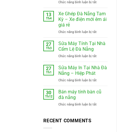
ở
Chức năng bình luận bị tắt
Xe
gửi
Xe Ghép Đà Nẵng Tam
13
hàng
Th4
Kỳ – Xe điện mới êm ái
ghép
giá rẻ
hàng
ở
Chức năng bình luận bị tắt
hiệp
Xe
đức
Ghép
đà
Sửa Máy Tính Tại Nhà
27
Đà
nẵng
Th3
Cẩm Lệ Đà Nẵng
Nẵng
0988410414
ở
Chức năng bình luận bị tắt
Tam
Sửa
Kỳ
Máy
Sửa Máy In Tại Nhà Đà
–
27
Tính
Xe
Th1
Nẵng – Hiệp Phát
Tại
điện
ở
Chức năng bình luận bị tắt
Nhà
mới
Sửa
Cẩm
êm
Máy
Bán máy tính bàn cũ
Lệ
30
ái
In
Đà
Th12
đà nẵng
giá
Tại
Nẵng
rẻ
ở
Chức năng bình luận bị tắt
Nhà
Bán
Đà
máy
Nẵng
tính
RECENT COMMENTS
–
bàn
Hiệp
cũ
Phát