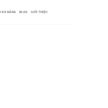
I ĐÀ NẴNG
BLOG
GIỚI THIỆU