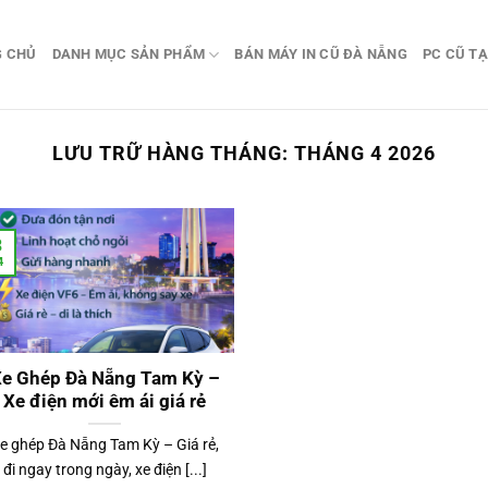
G CHỦ
DANH MỤC SẢN PHẨM
BÁN MÁY IN CŨ ĐÀ NẴNG
PC CŨ TẠ
LƯU TRỮ HÀNG THÁNG:
THÁNG 4 2026
3
4
e Ghép Đà Nẵng Tam Kỳ –
Xe điện mới êm ái giá rẻ
e ghép Đà Nẵng Tam Kỳ – Giá rẻ,
đi ngay trong ngày, xe điện [...]