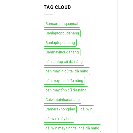
đà
TAG CLOUD
nẵng
Bancameraquansat
Banlaptopcudanang
Banlaptopdanang
Banmayincudanang
bán laptop cũ đà nẵng
bán máy in cũ tại đà nẵng
bán máy in cũ đà nẵng
bán máy tính cũ đà nẵng
Caiwintainhadanang
Camerakhongday
cài win
cài win máy tính
cài win máy tính tại nhà đà nẵng