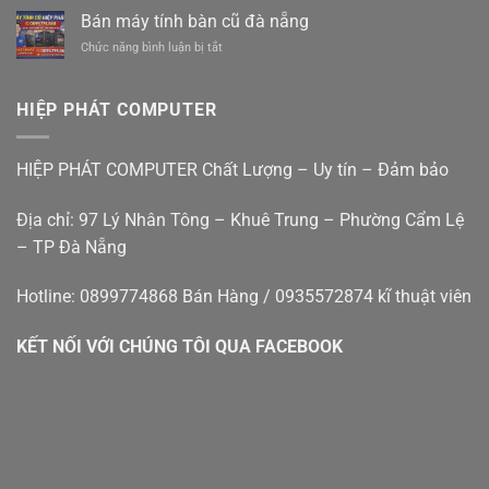
điện
Máy
Cẩm
Bán máy tính bàn cũ đà nẵng
mới
In
Lệ
êm
ở
Chức năng bình luận bị tắt
Tại
Đà
ái
Bán
Nhà
Nẵng
giá
máy
Đà
rẻ
tính
Nẵng
HIỆP PHÁT COMPUTER
bàn
–
cũ
Hiệp
đà
Phát
HIỆP PHÁT COMPUTER Chất Lượng – Uy tín – Đảm bảo
nẵng
Địa chỉ: 97 Lý Nhân Tông – Khuê Trung – Phường Cẩm Lệ
– TP Đà Nẵng
Hotline: 0899774868 Bán Hàng / 0935572874 kĩ thuật viên
KẾT NỐI VỚI CHÚNG TÔI QUA FACEBOOK