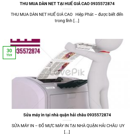
THU MUA DÀN NET TẠI HUẾ GIÁ CAO 0935572874
THU MUA DÀN NET HUẾ GIÁ CAO Hiệp Phát – được biết đến
trong lĩnh [...]
30
Th9
Sửa máy in tại nhà quận hải châu 0935572874
SỬA MÁY IN – ĐỔ MỰC MÁY IN TẠI NHÀ QUẬN HẢI CHÂU UY
[...]