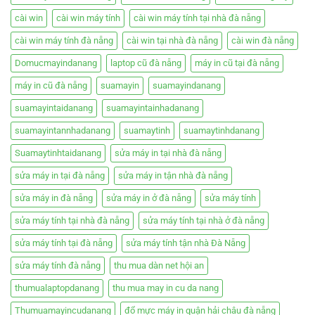
cài win
cài win máy tính
cài win máy tính tại nhà đà nẵng
cài win máy tính đà nẵng
cài win tại nhà đà nẵng
cài win đà nẵng
Domucmayindanang
laptop cũ đà nẵng
máy in cũ tại đà nẵng
máy in cũ đà nẵng
suamayin
suamayindanang
suamayintaidanang
suamayintainhadanang
suamayintannhadanang
suamaytinh
suamaytinhdanang
Suamaytinhtaidanang
sửa máy in tại nhà đà nẵng
sửa máy in tại đà nẵng
sửa máy in tận nhà đà nẵng
sửa máy in đà nẵng
sửa máy in ở đà nẵng
sửa máy tính
sửa máy tính tại nhà đà nẵng
sửa máy tính tại nhà ở đà nẵng
sửa máy tính tại đà nẵng
sửa máy tính tận nhà Đà Nẵng
sửa máy tính đà nẵng
thu mua dàn net hội an
thumualaptopdanang
thu mua may in cu da nang
Thumuamayincudanang
đổ mực máy in quận hải châu đà nẵng