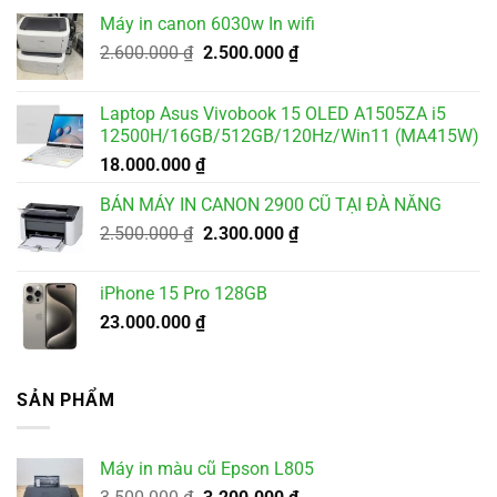
Máy in canon 6030w In wifi
Giá
Giá
2.600.000
₫
2.500.000
₫
gốc
hiện
là:
tại
Laptop Asus Vivobook 15 OLED A1505ZA i5
2.600.000 ₫.
là:
12500H/16GB/512GB/120Hz/Win11 (MA415W)
2.500.000 ₫.
18.000.000
₫
BÁN MÁY IN CANON 2900 CŨ TẠI ĐÀ NẴNG
Giá
Giá
2.500.000
₫
2.300.000
₫
gốc
hiện
là:
tại
iPhone 15 Pro 128GB
2.500.000 ₫.
là:
23.000.000
₫
2.300.000 ₫.
SẢN PHẨM
Máy in màu cũ Epson L805
Giá
Giá