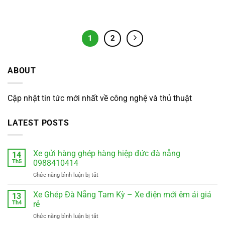
1
2
ABOUT
Cập nhật tin tức mới nhất về công nghệ và thủ thuật
LATEST POSTS
Xe gửi hàng ghép hàng hiệp đức đà nẵng
14
Th5
0988410414
ở
Chức năng bình luận bị tắt
Xe
gửi
Xe Ghép Đà Nẵng Tam Kỳ – Xe điện mới êm ái giá
13
hàng
Th4
rẻ
ghép
ở
Chức năng bình luận bị tắt
hàng
Xe