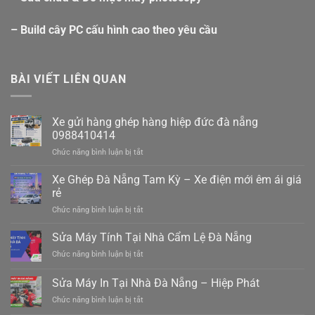
– Build cây PC cấu hình cao theo yêu cầu
BÀI VIẾT LIÊN QUAN
Xe gửi hàng ghép hàng hiệp đức đà nẵng
0988410414
ở
Chức năng bình luận bị tắt
Xe
gửi
Xe Ghép Đà Nẵng Tam Kỳ – Xe điện mới êm ái giá
hàng
rẻ
ghép
ở
Chức năng bình luận bị tắt
hàng
Xe
hiệp
Ghép
Sửa Máy Tính Tại Nhà Cẩm Lệ Đà Nẵng
đức
Đà
đà
ở
Chức năng bình luận bị tắt
Nẵng
nẵng
Sửa
Tam
0988410414
Máy
Sửa Máy In Tại Nhà Đà Nẵng – Hiệp Phát
Kỳ
Tính
–
ở
Chức năng bình luận bị tắt
Tại
Xe
Sửa
Nhà