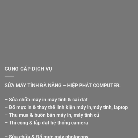
CUNG CẤP DỊCH VỤ
SỬA MÁY TÍNH ĐÀ NẴNG – HIỆP PHÁT COMPUTER:
– Sửa chữa máy in máy tính & cài đặt
– Đổ mực in & thay thế linh kiện máy in,máy tính, laptop
– Thu mua & buôn bán máy in, máy tính cũ
– Thi công & lắp đặt hệ thống camera
– Sửa chữa & Đổ mực máy photocopy