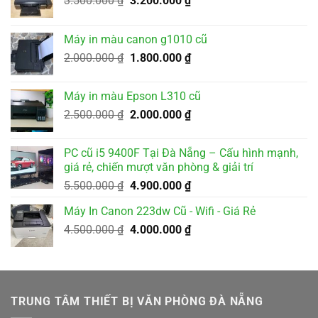
3.500.000
₫
3.200.000
₫
gốc
hiện
là:
tại
Máy in màu canon g1010 cũ
3.500.000 ₫.
là:
Giá
Giá
2.000.000
₫
1.800.000
₫
3.200.000 ₫.
gốc
hiện
là:
tại
Máy in màu Epson L310 cũ
2.000.000 ₫.
là:
Giá
Giá
2.500.000
₫
2.000.000
₫
1.800.000 ₫.
gốc
hiện
là:
tại
PC cũ i5 9400F Tại Đà Nẵng – Cấu hình mạnh,
2.500.000 ₫.
là:
giá rẻ, chiến mượt văn phòng & giải trí
2.000.000 ₫.
Giá
Giá
5.500.000
₫
4.900.000
₫
gốc
hiện
Máy In Canon 223dw Cũ - Wifi - Giá Rẻ
là:
tại
Giá
Giá
4.500.000
₫
5.500.000 ₫.
4.000.000
₫
là:
gốc
hiện
4.900.000 ₫.
là:
tại
4.500.000 ₫.
là:
4.000.000 ₫.
TRUNG TÂM THIẾT BỊ VĂN PHÒNG ĐÀ NẴNG