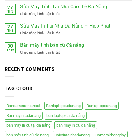
hiệp
Ghép
Sửa Máy Tính Tại Nhà Cẩm Lệ Đà Nẵng
đức
27
Đà
đà
Th3
ở
Chức năng bình luận bị tắt
Nẵng
nẵng
Sửa
Tam
0988410414
Máy
Sửa Máy In Tại Nhà Đà Nẵng – Hiệp Phát
Kỳ
27
Tính
Th1
–
ở
Chức năng bình luận bị tắt
Tại
Xe
Sửa
Nhà
điện
Máy
Bán máy tính bàn cũ đà nẵng
Cẩm
30
mới
In
Th12
Lệ
êm
ở
Chức năng bình luận bị tắt
Tại
Đà
ái
Bán
Nhà
Nẵng
giá
máy
Đà
rẻ
tính
RECENT COMMENTS
Nẵng
bàn
–
cũ
Hiệp
đà
Phát
TAG CLOUD
nẵng
Bancameraquansat
Banlaptopcudanang
Banlaptopdanang
Banmayincudanang
bán laptop cũ đà nẵng
bán máy in cũ tại đà nẵng
bán máy in cũ đà nẵng
bán máy tính cũ đà nẵng
Caiwintainhadanang
Camerakhongday