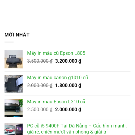
MỚI NHẤT
Máy in màu cũ Epson L805
Giá
Giá
3.500.000
₫
3.200.000
₫
gốc
hiện
là:
tại
Máy in màu canon g1010 cũ
3.500.000 ₫.
là:
Giá
Giá
2.000.000
₫
1.800.000
₫
3.200.000 ₫.
gốc
hiện
là:
tại
Máy in màu Epson L310 cũ
2.000.000 ₫.
là:
Giá
Giá
2.500.000
₫
2.000.000
₫
1.800.000 ₫.
gốc
hiện
là:
tại
PC cũ i5 9400F Tại Đà Nẵng – Cấu hình mạnh,
2.500.000 ₫.
là:
giá rẻ, chiến mượt văn phòng & giải trí
2.000.000 ₫.