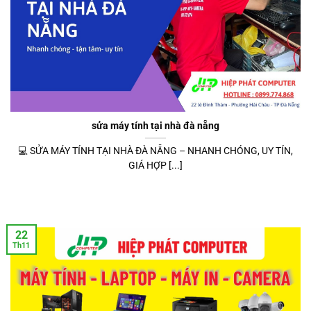
sửa máy tính tại nhà đà nẵng
💻 SỬA MÁY TÍNH TẠI NHÀ ĐÀ NẴNG – NHANH CHÓNG, UY TÍN,
GIÁ HỢP [...]
22
Th11