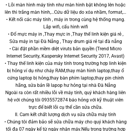
• Lỗi màn hình máy tính như màn hình bật không lên hoặc
lên thì trắng màn hình,…Cứu dữ liệu do xóa nhầm, format,…
• Kết nối các máy tính , máy in trong cùng hệ thống mạng.
Lắp wifi, cấu hình wifi
• Đổ mực máy in ,Thay mực in ,Thay thế linh kiện giá rẻ ,
Sửa máy in tại Đà Nẵng , Thay drum giá rẻ tại đà nẵng
• Cài đặt phần mềm diệt viruts bản quyền (Trend Micro
Internet Security, Kaspersky Internet Security 2017, Avast)
• Thay thế linh kiện của máy tính trong trường hợp linh kiện
bị hỏng ví dụ như cháy RAM,thay màn hình laptop,thay ổ
cứng laptop bị hỏng,thay bàn phím laptop,thay pin chính
hãng, sửa bản lề lapop hư hỏng tại nhà Đà Nẵng
Ngoài ra còn rất nhiều lỗi về máy tính, quý khách hàng liên
hệ với chúng tôi 0935572874 báo hỏng với kỹ thuật viên
trực để biết lỗi cụ thể cần sửa chữa.
II. Cam kết chất lượng dịch vụ sửa chữa máy tính
• Chúng tôi đảm bảo sẽ sửa chữa máy cho quý khách hàng
tối đa 07 ngày kể từ ngày nhận máy.Nếu trong trường hợp