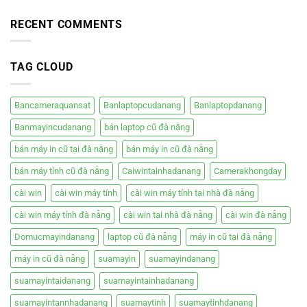
Nhà
Nẵng
giá
máy
Đà
rẻ
tính
RECENT COMMENTS
Nẵng
bàn
–
cũ
Hiệp
đà
Phát
TAG CLOUD
nẵng
Bancameraquansat
Banlaptopcudanang
Banlaptopdanang
Banmayincudanang
bán laptop cũ đà nẵng
bán máy in cũ tại đà nẵng
bán máy in cũ đà nẵng
bán máy tính cũ đà nẵng
Caiwintainhadanang
Camerakhongday
cài win
cài win máy tính
cài win máy tính tại nhà đà nẵng
cài win máy tính đà nẵng
cài win tại nhà đà nẵng
cài win đà nẵng
Domucmayindanang
laptop cũ đà nẵng
máy in cũ tại đà nẵng
máy in cũ đà nẵng
suamayin
suamayindanang
suamayintaidanang
suamayintainhadanang
suamayintannhadanang
suamaytinh
suamaytinhdanang