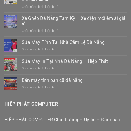
ở
Chức năng bình luận bị tắt
Xe
gửi
Xe Ghép Đà Nẵng Tam Kỳ – Xe điện mới êm ái giá
hàng
rẻ
ghép
ở
Chức năng bình luận bị tắt
hàng
Xe
hiệp
Ghép
Sửa Máy Tính Tại Nhà Cẩm Lệ Đà Nẵng
đức
Đà
đà
ở
Chức năng bình luận bị tắt
Nẵng
nẵng
Sửa
Tam
0988410414
Máy
Sửa Máy In Tại Nhà Đà Nẵng – Hiệp Phát
Kỳ
Tính
–
ở
Chức năng bình luận bị tắt
Tại
Xe
Sửa
Nhà
điện
Máy
Cẩm
Bán máy tính bàn cũ đà nẵng
mới
In
Lệ
êm
ở
Chức năng bình luận bị tắt
Tại
Đà
ái
Bán
Nhà
Nẵng
giá
máy
Đà
rẻ
tính
Nẵng
HIỆP PHÁT COMPUTER
bàn
–
cũ
Hiệp
đà
Phát
HIỆP PHÁT COMPUTER Chất Lượng – Uy tín – Đảm bảo
nẵng