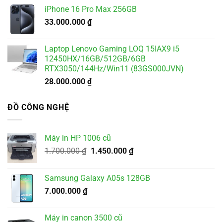
iPhone 16 Pro Max 256GB
33.000.000
₫
Laptop Lenovo Gaming LOQ 15IAX9 i5
12450HX/16GB/512GB/6GB
RTX3050/144Hz/Win11 (83GS000JVN)
28.000.000
₫
ĐỒ CÔNG NGHỆ
Máy in HP 1006 cũ
Giá
Giá
1.700.000
₫
1.450.000
₫
gốc
hiện
là:
tại
Samsung Galaxy A05s 128GB
1.700.000 ₫.
là:
7.000.000
₫
1.450.000 ₫.
Máy in canon 3500 cũ