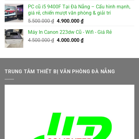
là:
tại
PC cũ i5 9400F Tại Đà Nẵng – Cấu hình mạnh,
2.500.000 ₫.
là:
giá rẻ, chiến mượt văn phòng & giải trí
2.000.000 ₫.
Giá
Giá
5.500.000
₫
4.900.000
₫
gốc
hiện
Máy In Canon 223dw Cũ - Wifi - Giá Rẻ
là:
tại
Giá
Giá
4.500.000
₫
5.500.000 ₫.
4.000.000
₫
là:
gốc
hiện
4.900.000 ₫.
là:
tại
4.500.000 ₫.
là:
4.000.000 ₫.
TRUNG TÂM THIẾT BỊ VĂN PHÒNG ĐÀ NẴNG