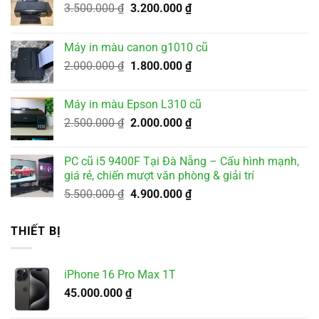
Giá
Giá
3.500.000
₫
3.200.000
₫
gốc
hiện
là:
tại
Máy in màu canon g1010 cũ
3.500.000 ₫.
là:
Giá
Giá
2.000.000
₫
1.800.000
₫
3.200.000 ₫.
gốc
hiện
là:
tại
Máy in màu Epson L310 cũ
2.000.000 ₫.
là:
Giá
Giá
2.500.000
₫
2.000.000
₫
1.800.000 ₫.
gốc
hiện
là:
tại
PC cũ i5 9400F Tại Đà Nẵng – Cấu hình mạnh,
2.500.000 ₫.
là:
giá rẻ, chiến mượt văn phòng & giải trí
2.000.000 ₫.
Giá
Giá
5.500.000
₫
4.900.000
₫
gốc
hiện
là:
tại
THIẾT BỊ
5.500.000 ₫.
là:
4.900.000 ₫.
iPhone 16 Pro Max 1T
45.000.000
₫