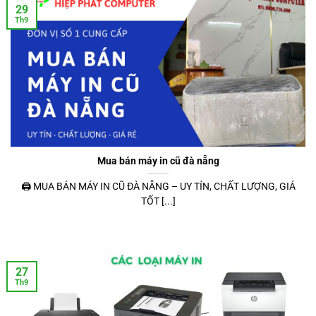
29
Th9
Mua bán máy in cũ đà nẵng
🖨️ MUA BÁN MÁY IN CŨ ĐÀ NẴNG – UY TÍN, CHẤT LƯỢNG, GIÁ
TỐT [...]
27
Th9