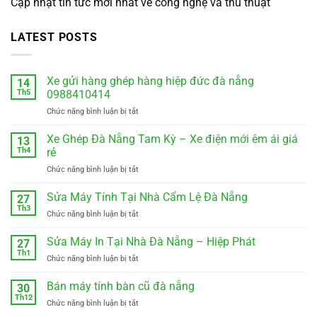
Cập nhật tin tức mới nhất về công nghệ và thủ thuật
LATEST POSTS
Xe gửi hàng ghép hàng hiệp đức đà nẵng
14
Th5
0988410414
ở
Chức năng bình luận bị tắt
Xe
gửi
Xe Ghép Đà Nẵng Tam Kỳ – Xe điện mới êm ái giá
13
hàng
Th4
rẻ
ghép
ở
Chức năng bình luận bị tắt
hàng
Xe
hiệp
Ghép
Sửa Máy Tính Tại Nhà Cẩm Lệ Đà Nẵng
đức
27
Đà
đà
Th3
ở
Chức năng bình luận bị tắt
Nẵng
nẵng
Sửa
Tam
0988410414
Máy
Sửa Máy In Tại Nhà Đà Nẵng – Hiệp Phát
Kỳ
27
Tính
Th1
–
ở
Chức năng bình luận bị tắt
Tại
Xe
Sửa
Nhà
điện
Máy
Bán máy tính bàn cũ đà nẵng
Cẩm
30
mới
In
Th12
Lệ
êm
ở
Chức năng bình luận bị tắt
Tại
Đà
ái
Bán