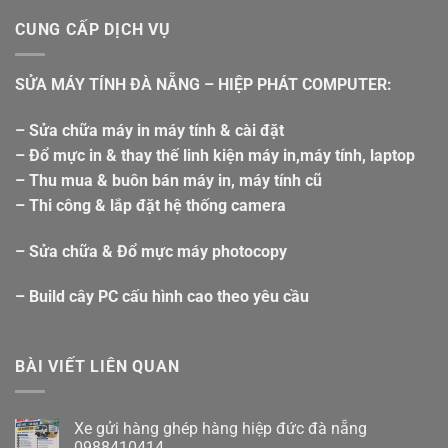
CUNG CẤP DỊCH VỤ
SỬA MÁY TÍNH ĐÀ NẴNG – HIỆP PHÁT COMPUTER:
– Sửa chữa máy in máy tính & cài đặt
– Đổ mực in & thay thế linh kiện máy in,máy tính, laptop
– Thu mua & buôn bán máy in, máy tính cũ
– Thi công & lắp đặt hệ thống camera
– Sửa chữa & Đổ mực máy photocopy
– Build cây PC cấu hình cao theo yêu cầu
BÀI VIẾT LIÊN QUAN
Xe gửi hàng ghép hàng hiệp đức đà nẵng
0988410414