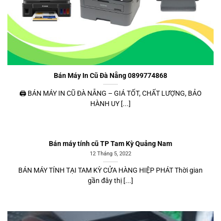
Bán Máy In Cũ Đà Nẵng 0899774868
🖨️ BÁN MÁY IN CŨ ĐÀ NẴNG – GIÁ TỐT, CHẤT LƯỢNG, BẢO
HÀNH UY [...]
Bán máy tính cũ TP Tam Kỳ Quảng Nam
12 Tháng 5, 2022
BÁN MÁY TÍNH TẠI TAM KỲ CỬA HÀNG HIỆP PHÁT Thời gian
gần đây thị [...]