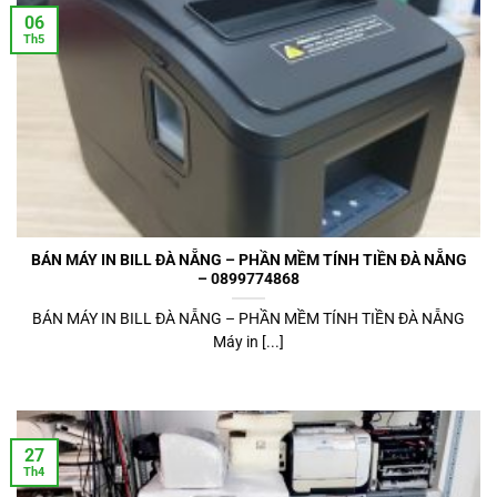
06
Th5
BÁN MÁY IN BILL ĐÀ NẴNG – PHẦN MỀM TÍNH TIỀN ĐÀ NẴNG
– 0899774868
BÁN MÁY IN BILL ĐÀ NẴNG – PHẦN MỀM TÍNH TIỀN ĐÀ NẴNG
Máy in [...]
27
Th4