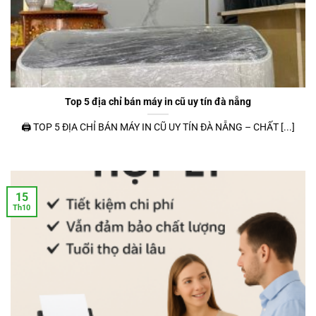
Top 5 địa chỉ bán máy in cũ uy tín đà nẵng
🖨 TOP 5 ĐỊA CHỈ BÁN MÁY IN CŨ UY TÍN ĐÀ NẴNG – CHẤT [...]
15
Th10