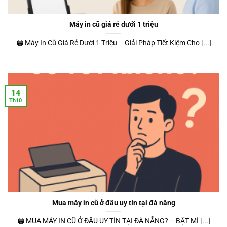
Máy in cũ giá rẻ dưới 1 triệu
🖨️ Máy In Cũ Giá Rẻ Dưới 1 Triệu – Giải Pháp Tiết Kiệm Cho [...]
14
Th10
Mua máy in cũ ở đâu uy tín tại đà nẵng
🖨️ MUA MÁY IN CŨ Ở ĐÂU UY TÍN TẠI ĐÀ NẴNG? – BẬT MÍ [...]