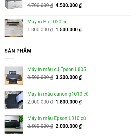
Giá
Giá
4.700.000
₫
4.500.000
₫
gốc
hiện
là:
tại
Máy in Hp 1020 cũ
4.700.000 ₫.
là:
Giá
Giá
1.800.000
₫
1.500.000
₫
4.500.000 ₫.
gốc
hiện
là:
tại
1.800.000 ₫.
là:
SẢN PHẨM
1.500.000 ₫.
Máy in màu cũ Epson L805
Giá
Giá
3.500.000
₫
3.200.000
₫
gốc
hiện
là:
tại
Máy in màu canon g1010 cũ
3.500.000 ₫.
là:
Giá
Giá
2.000.000
₫
1.800.000
₫
3.200.000 ₫.
gốc
hiện
là:
tại
Máy in màu Epson L310 cũ
2.000.000 ₫.
là:
Giá
Giá
2.500.000
₫
2.000.000
₫
1.800.000 ₫.
gốc
hiện