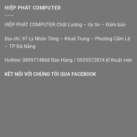
máy
Đà
rẻ
tính
Nẵng
HIỆP PHÁT COMPUTER
bàn
–
cũ
Hiệp
đà
Phát
HIỆP PHÁT COMPUTER Chất Lượng – Uy tín – Đảm bảo
nẵng
Địa chỉ: 97 Lý Nhân Tông – Khuê Trung – Phường Cẩm Lệ
– TP Đà Nẵng
Hotline: 0899774868 Bán Hàng / 0935572874 kĩ thuật viên
KẾT NỐI VỚI CHÚNG TÔI QUA FACEBOOK