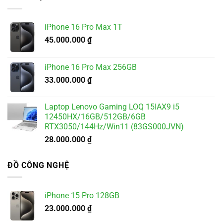
5.500.000 ₫.
là:
4.900.000 ₫.
iPhone 16 Pro Max 1T
45.000.000
₫
iPhone 16 Pro Max 256GB
33.000.000
₫
Laptop Lenovo Gaming LOQ 15IAX9 i5
12450HX/16GB/512GB/6GB
RTX3050/144Hz/Win11 (83GS000JVN)
28.000.000
₫
ĐỒ CÔNG NGHỆ
iPhone 15 Pro 128GB
23.000.000
₫