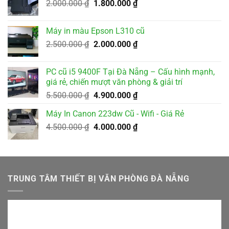
Giá
Giá
2.000.000
₫
1.800.000
₫
3.200.000 ₫.
gốc
hiện
là:
tại
Máy in màu Epson L310 cũ
2.000.000 ₫.
là:
Giá
Giá
2.500.000
₫
2.000.000
₫
1.800.000 ₫.
gốc
hiện
là:
tại
PC cũ i5 9400F Tại Đà Nẵng – Cấu hình mạnh,
2.500.000 ₫.
là:
giá rẻ, chiến mượt văn phòng & giải trí
2.000.000 ₫.
Giá
Giá
5.500.000
₫
4.900.000
₫
gốc
hiện
Máy In Canon 223dw Cũ - Wifi - Giá Rẻ
là:
tại
Giá
Giá
4.500.000
₫
5.500.000 ₫.
4.000.000
₫
là:
gốc
hiện
4.900.000 ₫.
là:
tại
4.500.000 ₫.
là:
4.000.000 ₫.
TRUNG TÂM THIẾT BỊ VĂN PHÒNG ĐÀ NẴNG