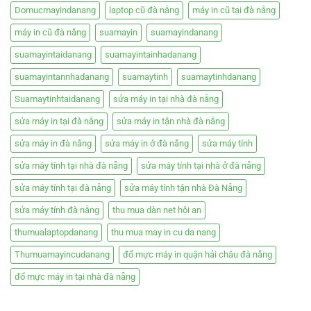
Domucmayindanang
laptop cũ đà nẵng
máy in cũ tại đà nẵng
máy in cũ đà nẵng
suamayin
suamayindanang
suamayintaidanang
suamayintainhadanang
suamayintannhadanang
suamaytinh
suamaytinhdanang
Suamaytinhtaidanang
sửa máy in tại nhà đà nẵng
sửa máy in tại đà nẵng
sửa máy in tận nhà đà nẵng
sửa máy in đà nẵng
sửa máy in ở đà nẵng
sửa máy tính
sửa máy tính tại nhà đà nẵng
sửa máy tính tại nhà ở đà nẵng
sửa máy tính tại đà nẵng
sửa máy tính tận nhà Đà Nẵng
sửa máy tính đà nẵng
thu mua dàn net hội an
thumualaptopdanang
thu mua may in cu da nang
Thumuamayincudanang
đổ mực máy in quận hải châu đà nẵng
đổ mực máy in tại nhà đà nẵng