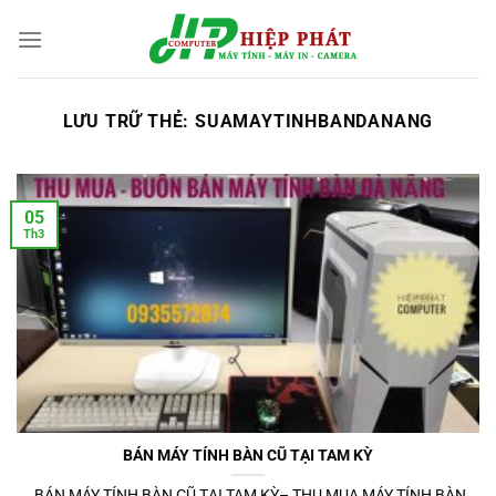
Chuyển
đến
nội
dung
LƯU TRỮ THẺ:
SUAMAYTINHBANDANANG
05
Th3
BÁN MÁY TÍNH BÀN CŨ TẠI TAM KỲ
BÁN MÁY TÍNH BÀN CŨ TẠI TAM KỲ– THU MUA MÁY TÍNH BÀN