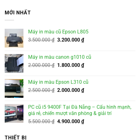
MỚI NHẤT
Máy in màu cũ Epson L805
Giá
Giá
3.500.000
₫
3.200.000
₫
gốc
hiện
là:
tại
Máy in màu canon g1010 cũ
3.500.000 ₫.
là:
Giá
Giá
2.000.000
₫
1.800.000
₫
3.200.000 ₫.
gốc
hiện
là:
tại
Máy in màu Epson L310 cũ
2.000.000 ₫.
là:
Giá
Giá
2.500.000
₫
2.000.000
₫
1.800.000 ₫.
gốc
hiện
là:
tại
PC cũ i5 9400F Tại Đà Nẵng – Cấu hình mạnh,
2.500.000 ₫.
là:
giá rẻ, chiến mượt văn phòng & giải trí
2.000.000 ₫.
Giá
Giá
5.500.000
₫
4.900.000
₫
gốc
hiện
là:
tại
THIẾT BỊ