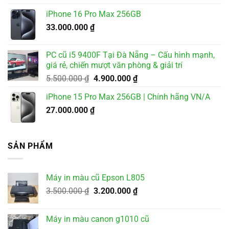
iPhone 16 Pro Max 256GB
33.000.000
₫
PC cũ i5 9400F Tại Đà Nẵng – Cấu hình mạnh,
giá rẻ, chiến mượt văn phòng & giải trí
Giá
Giá
5.500.000
₫
4.900.000
₫
gốc
hiện
iPhone 15 Pro Max 256GB | Chính hãng VN/A
là:
tại
27.000.000
₫
5.500.000 ₫.
là:
4.900.000 ₫.
SẢN PHẨM
Máy in màu cũ Epson L805
Giá
Giá
3.500.000
₫
3.200.000
₫
gốc
hiện
là:
tại
Máy in màu canon g1010 cũ
3.500.000 ₫.
là: