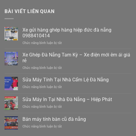
BÀI VIẾT LIÊN QUAN
Xe gửi hàng ghép hàng hiệp đức đà nẵng
0988410414
ở
Chức năng bình luận bị tắt
Xe
gửi
Xe Ghép Đà Nẵng Tam Kỳ – Xe điện mới êm ái giá
hàng
rẻ
ghép
ở
Chức năng bình luận bị tắt
hàng
Xe
hiệp
Ghép
Sửa Máy Tính Tại Nhà Cẩm Lệ Đà Nẵng
đức
Đà
đà
ở
Chức năng bình luận bị tắt
Nẵng
nẵng
Sửa
Tam
0988410414
Máy
Sửa Máy In Tại Nhà Đà Nẵng – Hiệp Phát
Kỳ
Tính
–
ở
Chức năng bình luận bị tắt
Tại
Xe
Sửa
Nhà
điện
Máy
Cẩm
Bán máy tính bàn cũ đà nẵng
mới
In
Lệ
êm
ở
Chức năng bình luận bị tắt
Tại
Đà
ái
Bán
Nhà
Nẵng
giá