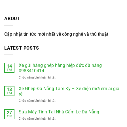
ABOUT
Cập nhật tin tức mới nhất về công nghệ và thủ thuật
LATEST POSTS
Xe gửi hàng ghép hàng hiệp đức đà nẵng
14
Th5
0988410414
ở
Chức năng bình luận bị tắt
Xe
gửi
Xe Ghép Đà Nẵng Tam Kỳ – Xe điện mới êm ái giá
13
hàng
Th4
rẻ
ghép
ở
Chức năng bình luận bị tắt
hàng
Xe
hiệp
Ghép
Sửa Máy Tính Tại Nhà Cẩm Lệ Đà Nẵng
đức
27
Đà
đà
Th3
ở
Chức năng bình luận bị tắt
Nẵng
nẵng
Sửa
Tam
0988410414