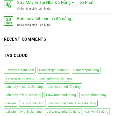
Máy
Sửa Máy In Tại Nhà Đà Nẵng – Hiệp Phát
Kỳ
27
Tính
Th1
–
ở
Chức năng bình luận bị tắt
Tại
Xe
Sửa
Nhà
điện
Máy
Bán máy tính bàn cũ đà nẵng
Cẩm
30
mới
In
Th12
Lệ
êm
ở
Chức năng bình luận bị tắt
Tại
Đà
ái
Bán
Nhà
Nẵng
giá
máy
Đà
rẻ
tính
RECENT COMMENTS
Nẵng
bàn
–
cũ
Hiệp
đà
Phát
TAG CLOUD
nẵng
Bancameraquansat
Banlaptopcudanang
Banlaptopdanang
Banmayincudanang
bán laptop cũ đà nẵng
bán máy in cũ tại đà nẵng
bán máy in cũ đà nẵng
bán máy tính cũ đà nẵng
Caiwintainhadanang
Camerakhongday
cài win
cài win máy tính
cài win máy tính tại nhà đà nẵng
cài win máy tính đà nẵng
cài win tại nhà đà nẵng
cài win đà nẵng