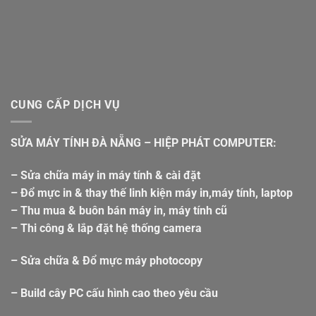
CUNG CẤP DỊCH VỤ
SỬA MÁY TÍNH ĐÀ NẴNG – HIỆP PHÁT COMPUTER:
– Sửa chữa máy in máy tính & cài đặt
– Đổ mực in & thay thế linh kiện máy in,máy tính, laptop
– Thu mua & buôn bán máy in, máy tính cũ
– Thi công & lắp đặt hệ thống camera
– Sửa chữa & Đổ mực máy photocopy
– Build cây PC cấu hình cao theo yêu cầu