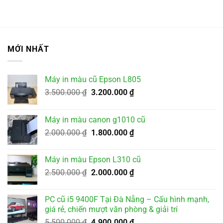
MỚI NHẤT
Máy in màu cũ Epson L805
Giá
Giá
3.500.000
₫
3.200.000
₫
gốc
hiện
là:
tại
Máy in màu canon g1010 cũ
3.500.000 ₫.
là:
Giá
Giá
2.000.000
₫
1.800.000
₫
3.200.000 ₫.
gốc
hiện
là:
tại
Máy in màu Epson L310 cũ
2.000.000 ₫.
là:
Giá
Giá
2.500.000
₫
2.000.000
₫
1.800.000 ₫.
gốc
hiện
là:
tại
PC cũ i5 9400F Tại Đà Nẵng – Cấu hình mạnh,
2.500.000 ₫.
là:
giá rẻ, chiến mượt văn phòng & giải trí
2.000.000 ₫.
Giá
Giá
5.500.000
₫
4.900.000
₫