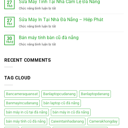
Sửa Máy Tính Tại Nhà Cẩm Lệ Đà Nẵng
đức
27
Đà
đà
Th3
ở
Chức năng bình luận bị tắt
Nẵng
nẵng
Sửa
Tam
0988410414
Máy
Sửa Máy In Tại Nhà Đà Nẵng – Hiệp Phát
Kỳ
27
Tính
Th1
–
ở
Chức năng bình luận bị tắt
Tại
Xe
Sửa
Nhà
điện
Máy
Bán máy tính bàn cũ đà nẵng
Cẩm
30
mới
In
Th12
Lệ
êm
ở
Chức năng bình luận bị tắt
Tại
Đà
ái
Bán
Nhà
Nẵng
giá
máy
Đà
rẻ
tính
RECENT COMMENTS
Nẵng
bàn
–
cũ
Hiệp
đà
Phát
TAG CLOUD
nẵng
Bancameraquansat
Banlaptopcudanang
Banlaptopdanang
Banmayincudanang
bán laptop cũ đà nẵng
bán máy in cũ tại đà nẵng
bán máy in cũ đà nẵng
bán máy tính cũ đà nẵng
Caiwintainhadanang
Camerakhongday