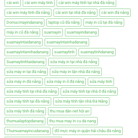
cài win
cài win máy tính
cài win máy tính tại nhà đà nẵng
cài win máy tính đà nẵng
cài win tại nhà đà nẵng
cài win đà nẵng
Domucmayindanang
laptop cũ đà nẵng
máy in cũ tại đà nẵng
máy in cũ đà nẵng
suamayin
suamayindanang
suamayintaidanang
suamayintainhadanang
suamayintannhadanang
suamaytinh
suamaytinhdanang
Suamaytinhtaidanang
sửa máy in tại nhà đà nẵng
sửa máy in tại đà nẵng
sửa máy in tận nhà đà nẵng
sửa máy in đà nẵng
sửa máy in ở đà nẵng
sửa máy tính
sửa máy tính tại nhà đà nẵng
sửa máy tính tại nhà ở đà nẵng
sửa máy tính tại đà nẵng
sửa máy tính tận nhà Đà Nẵng
sửa máy tính đà nẵng
thu mua dàn net hội an
thumualaptopdanang
thu mua may in cu da nang
Thumuamayincudanang
đổ mực máy in quận hải châu đà nẵng