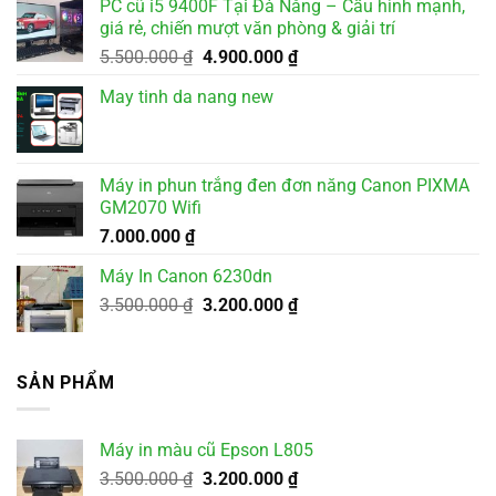
PC cũ i5 9400F Tại Đà Nẵng – Cấu hình mạnh,
giá rẻ, chiến mượt văn phòng & giải trí
Giá
Giá
5.500.000
₫
4.900.000
₫
gốc
hiện
May tinh da nang new
là:
tại
5.500.000 ₫.
là:
4.900.000 ₫.
Máy in phun trắng đen đơn năng Canon PIXMA
GM2070 Wifi
7.000.000
₫
Máy In Canon 6230dn
Giá
Giá
3.500.000
₫
3.200.000
₫
gốc
hiện
là:
tại
3.500.000 ₫.
là:
SẢN PHẨM
3.200.000 ₫.
Máy in màu cũ Epson L805
Giá
Giá
3.500.000
₫
3.200.000
₫