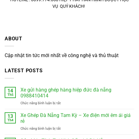
VỤ QUÝ KHÁCH!
ABOUT
Cập nhật tin tức mới nhất về công nghệ và thủ thuật
LATEST POSTS
Xe gửi hàng ghép hàng hiệp đức đà nẵng
14
Th5
0988410414
ở
Chức năng bình luận bị tắt
Xe
gửi
Xe Ghép Đà Nẵng Tam Kỳ – Xe điện mới êm ái giá
13
hàng
Th4
rẻ
ghép
ở
Chức năng bình luận bị tắt
hàng
Xe
hiệp
Ghép