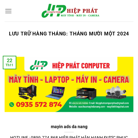
Chuyển
đến
nội
dung
LƯU TRỮ HÀNG THÁNG:
THÁNG MƯỜI MỘT 2024
22
Th11
mayin ads da nang
HOTLINE : 0899.774.868 HIỆP PHÁT HÂN HẠNH ĐƯỢC PHỤC