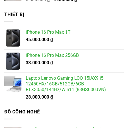
gốc
hiện
là:
tại
THIẾT BỊ
5.500.000 ₫.
là:
4.900.000 ₫.
iPhone 16 Pro Max 1T
45.000.000
₫
iPhone 16 Pro Max 256GB
33.000.000
₫
Laptop Lenovo Gaming LOQ 15IAX9 i5
12450HX/16GB/512GB/6GB
RTX3050/144Hz/Win11 (83GS000JVN)
28.000.000
₫
ĐỒ CÔNG NGHỆ