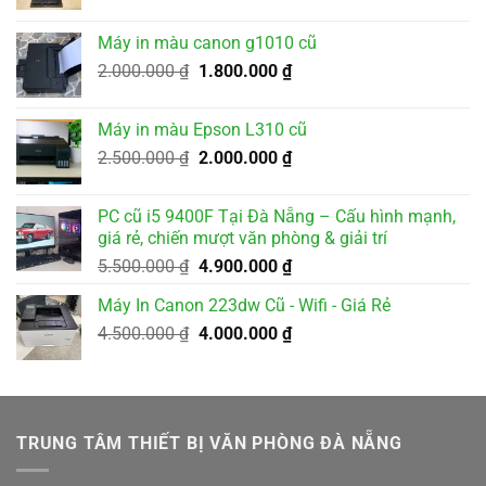
gốc
hiện
là:
tại
Máy in màu canon g1010 cũ
3.500.000 ₫.
là:
Giá
Giá
2.000.000
₫
1.800.000
₫
3.200.000 ₫.
gốc
hiện
là:
tại
Máy in màu Epson L310 cũ
2.000.000 ₫.
là:
Giá
Giá
2.500.000
₫
2.000.000
₫
1.800.000 ₫.
gốc
hiện
là:
tại
PC cũ i5 9400F Tại Đà Nẵng – Cấu hình mạnh,
2.500.000 ₫.
là:
giá rẻ, chiến mượt văn phòng & giải trí
2.000.000 ₫.
Giá
Giá
5.500.000
₫
4.900.000
₫
gốc
hiện
Máy In Canon 223dw Cũ - Wifi - Giá Rẻ
là:
tại
Giá
Giá
4.500.000
₫
5.500.000 ₫.
4.000.000
₫
là:
gốc
hiện
4.900.000 ₫.
là:
tại
4.500.000 ₫.
là:
4.000.000 ₫.
TRUNG TÂM THIẾT BỊ VĂN PHÒNG ĐÀ NẴNG