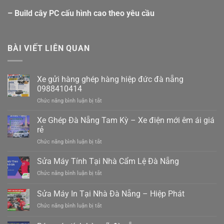
– Build cây PC cấu hình cao theo yêu cầu
BÀI VIẾT LIÊN QUAN
Xe gửi hàng ghép hàng hiệp đức đà nẵng
0988410414
ở
Chức năng bình luận bị tắt
Xe
gửi
Xe Ghép Đà Nẵng Tam Kỳ – Xe điện mới êm ái giá
hàng
rẻ
ghép
ở
Chức năng bình luận bị tắt
hàng
Xe
hiệp
Ghép
Sửa Máy Tính Tại Nhà Cẩm Lệ Đà Nẵng
đức
Đà
đà
ở
Chức năng bình luận bị tắt
Nẵng
nẵng
Sửa
Tam
0988410414
Máy
Sửa Máy In Tại Nhà Đà Nẵng – Hiệp Phát
Kỳ
Tính
–
ở
Chức năng bình luận bị tắt
Tại
Xe
Sửa
Nhà
điện
Máy
Cẩm