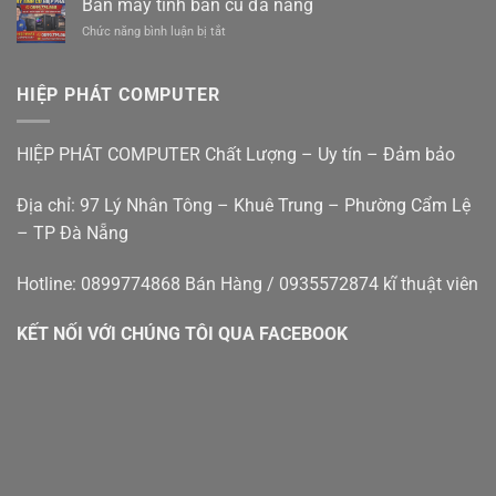
Bán máy tính bàn cũ đà nẵng
mới
In
Lệ
êm
ở
Chức năng bình luận bị tắt
Tại
Đà
ái
Bán
Nhà
Nẵng
giá
máy
Đà
rẻ
tính
Nẵng
HIỆP PHÁT COMPUTER
bàn
–
cũ
Hiệp
đà
Phát
HIỆP PHÁT COMPUTER Chất Lượng – Uy tín – Đảm bảo
nẵng
Địa chỉ: 97 Lý Nhân Tông – Khuê Trung – Phường Cẩm Lệ
– TP Đà Nẵng
Hotline: 0899774868 Bán Hàng / 0935572874 kĩ thuật viên
KẾT NỐI VỚI CHÚNG TÔI QUA FACEBOOK