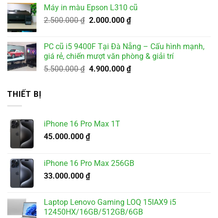
là:
tại
Máy in màu Epson L310 cũ
2.000.000 ₫.
là:
Giá
Giá
2.500.000
₫
2.000.000
₫
1.800.000 ₫.
gốc
hiện
là:
tại
PC cũ i5 9400F Tại Đà Nẵng – Cấu hình mạnh,
2.500.000 ₫.
là:
giá rẻ, chiến mượt văn phòng & giải trí
2.000.000 ₫.
Giá
Giá
5.500.000
₫
4.900.000
₫
gốc
hiện
là:
tại
THIẾT BỊ
5.500.000 ₫.
là:
4.900.000 ₫.
iPhone 16 Pro Max 1T
45.000.000
₫
iPhone 16 Pro Max 256GB
33.000.000
₫
Laptop Lenovo Gaming LOQ 15IAX9 i5
12450HX/16GB/512GB/6GB