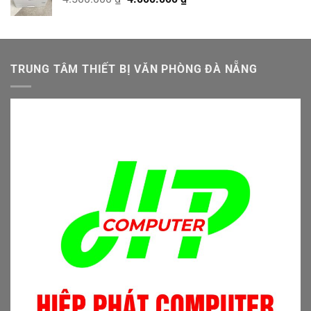
gốc
hiện
4.900.000 ₫.
là:
tại
4.500.000 ₫.
là:
4.000.000 ₫.
TRUNG TÂM THIẾT BỊ VĂN PHÒNG ĐÀ NẴNG