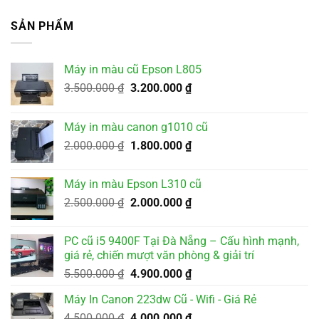
SẢN PHẨM
Máy in màu cũ Epson L805
Giá
Giá
3.500.000
₫
3.200.000
₫
gốc
hiện
là:
tại
Máy in màu canon g1010 cũ
3.500.000 ₫.
là:
Giá
Giá
2.000.000
₫
1.800.000
₫
3.200.000 ₫.
gốc
hiện
là:
tại
Máy in màu Epson L310 cũ
2.000.000 ₫.
là:
Giá
Giá
2.500.000
₫
2.000.000
₫
1.800.000 ₫.
gốc
hiện
là:
tại
PC cũ i5 9400F Tại Đà Nẵng – Cấu hình mạnh,
2.500.000 ₫.
là:
giá rẻ, chiến mượt văn phòng & giải trí
2.000.000 ₫.
Giá
Giá
5.500.000
₫
4.900.000
₫
gốc
hiện
Máy In Canon 223dw Cũ - Wifi - Giá Rẻ
là:
tại
Giá
Giá
4.500.000
₫
5.500.000 ₫.
4.000.000
₫
là: