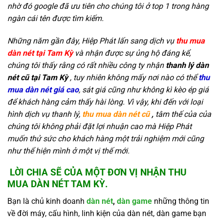
nhờ đó google đã ưu tiên cho chúng tôi ở top 1 trong hàng
ngàn cái tên được tìm kiếm.
Những năm gần đây, Hiệp Phát lấn sang dịch vụ
thu mua
dàn nét tại
Tam Kỳ
và nhận được sự ủng hộ đáng kể,
chúng tôi thấy rằng có rất nhiều công ty nhận
thanh lý dàn
nét cũ tại
Tam Kỳ
, tuy nhiên không mấy nơi nào có thể
thu
mua dàn nét giá cao
, sát giá cũng như không kì kèo ép giá
để khách hàng cảm thấy hài lòng. Vì vậy, khi đến với loại
hình dịch vụ thanh lý,
thu mua dàn nét cũ
,
tâm thế của của
chúng tôi không phải đặt lợi nhuận cao mà Hiệp Phát
muốn thử sức cho khách hàng một trải nghiệm mới cũng
như thể hiện mình ở một vị thế mới.
LỜI CHIA SẼ CỦA MỘT ĐƠN VỊ NHẬN
THU
MUA DÀN NÉT TAM KỲ.
Bạn là chủ kinh doanh
dàn nét
,
dàn game
những thông tin
về đời máy, cấu hình, linh kiện của dàn nét, dàn game bạn