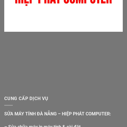
CUNG CẤP DỊCH VỤ
SỬA MÁY TÍNH ĐÀ NẴNG – HIỆP PHÁT COMPUTER:
– Sửa chữa máy in máy tính & cài đặt