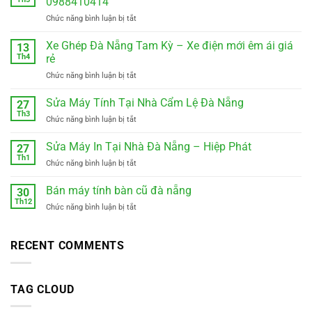
0988410414
ở
Chức năng bình luận bị tắt
Xe
gửi
Xe Ghép Đà Nẵng Tam Kỳ – Xe điện mới êm ái giá
13
hàng
Th4
rẻ
ghép
ở
Chức năng bình luận bị tắt
hàng
Xe
hiệp
Ghép
Sửa Máy Tính Tại Nhà Cẩm Lệ Đà Nẵng
đức
27
Đà
đà
Th3
ở
Chức năng bình luận bị tắt
Nẵng
nẵng
Sửa
Tam
0988410414
Máy
Sửa Máy In Tại Nhà Đà Nẵng – Hiệp Phát
Kỳ
27
Tính
Th1
–
ở
Chức năng bình luận bị tắt
Tại
Xe
Sửa
Nhà
điện
Máy
Bán máy tính bàn cũ đà nẵng
Cẩm
30
mới
In
Th12
Lệ
êm
ở
Chức năng bình luận bị tắt
Tại
Đà
ái
Bán
Nhà
Nẵng
giá
máy
Đà
rẻ
tính
RECENT COMMENTS
Nẵng
bàn
–
cũ
Hiệp
đà
Phát
TAG CLOUD
nẵng