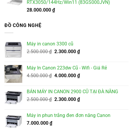
RTX3050/144Hz/Win11 (83GS000JVN)
28.000.000
₫
ĐỒ CÔNG NGHỆ
Máy in canon 3300 cũ
Giá
Giá
2.500.000
₫
2.300.000
₫
gốc
hiện
là:
tại
Máy In Canon 223dw Cũ - Wifi - Giá Rẻ
2.500.000 ₫.
là:
Giá
Giá
4.500.000
₫
4.000.000
₫
2.300.000 ₫.
gốc
hiện
là:
tại
BÁN MÁY IN CANON 2900 CŨ TẠI ĐÀ NẴNG
4.500.000 ₫.
là:
Giá
Giá
2.500.000
₫
2.300.000
₫
4.000.000 ₫.
gốc
hiện
là:
tại
Máy in phun trắng đen đơn năng Canon
2.500.000 ₫.
là:
7.000.000
₫
2.300.000 ₫.