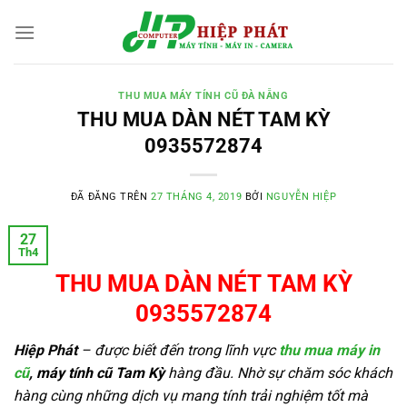
Chuyển
đến
nội
dung
THU MUA MÁY TÍNH CŨ ĐÀ NẴNG
THU MUA DÀN NÉT TAM KỲ
0935572874
ĐÃ ĐĂNG TRÊN
27 THÁNG 4, 2019
BỞI
NGUYỄN HIỆP
27
Th4
THU MUA DÀN NÉT TAM KỲ
0935572874
Hiệp Phát
– được biết đến trong lĩnh vực
thu mua máy in
cũ
,
máy tính cũ Tam Kỳ
hàng đầu. Nhờ sự chăm sóc khách
hàng cùng những dịch vụ mang tính trải nghiệm tốt mà