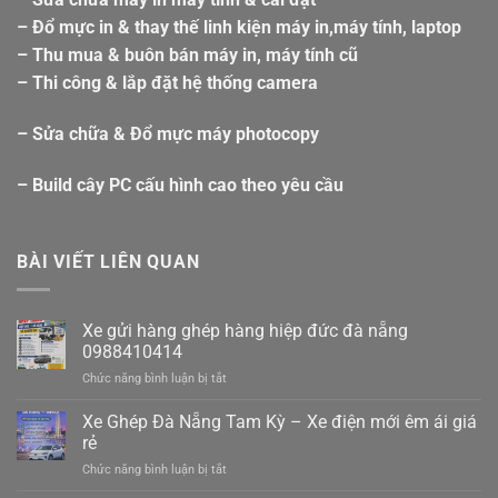
– Đổ mực in & thay thế linh kiện máy in,máy tính, laptop
– Thu mua & buôn bán máy in, máy tính cũ
– Thi công & lắp đặt hệ thống camera
– Sửa chữa & Đổ mực máy photocopy
– Build cây PC cấu hình cao theo yêu cầu
BÀI VIẾT LIÊN QUAN
Xe gửi hàng ghép hàng hiệp đức đà nẵng
0988410414
ở
Chức năng bình luận bị tắt
Xe
gửi
Xe Ghép Đà Nẵng Tam Kỳ – Xe điện mới êm ái giá
hàng
rẻ
ghép
ở
Chức năng bình luận bị tắt
hàng
Xe
hiệp