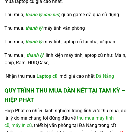
mua laptop cũ giá cao nhất.
Thu mua,
thanh lý dàn net
, quán game đã qua sử dụng
Thu mua,
thanh lý
máy tính văn phòng
Thu mua,
thanh lý
máy tính,laptop cũ tại nhà,cơ quan.
Thu mua ,
thanh lý
linh kiện máy tính,laptop cũ như: Main,
Chíp, Ram, HDD,Case,…..
Nhận thu mua
Laptop cũ
,
mới giá cao nhất
Đà Nẵng
QUY TRÌNH
THU MUA DÀN NÉT TẠI TAM KỲ
–
HIỆP PHÁT
Hiệp Phát có nhiều kinh nghiệm trong lĩnh vực thu mua, đó
là lý do mà chúng tôi đứng đầu về
thu mua máy tính
cũ
,
máy in cũ
, thiết bị văn phòng tại Đà Nẵng trong rất