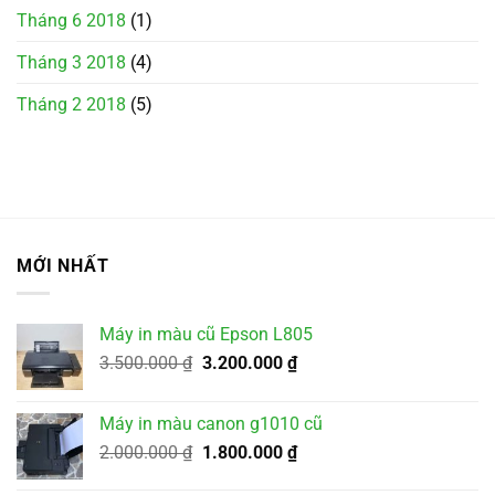
Tháng 6 2018
(1)
Tháng 3 2018
(4)
Tháng 2 2018
(5)
MỚI NHẤT
Máy in màu cũ Epson L805
Giá
Giá
3.500.000
₫
3.200.000
₫
gốc
hiện
là:
tại
Máy in màu canon g1010 cũ
3.500.000 ₫.
là:
Giá
Giá
2.000.000
₫
1.800.000
₫
3.200.000 ₫.
gốc
hiện