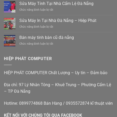
Ghép
Sửa Máy Tính Tại Nhà Cẩm Lệ Đà Nẵng
đức
Đà
đà
ở
Chức năng bình luận bị tắt
Nẵng
nẵng
Sửa
Tam
0988410414
Máy
Sửa Máy In Tại Nhà Đà Nẵng – Hiệp Phát
Kỳ
Tính
–
ở
Chức năng bình luận bị tắt
Tại
Xe
Sửa
Nhà
điện
Máy
Cẩm
Bán máy tính bàn cũ đà nẵng
mới
In
Lệ
êm
ở
Chức năng bình luận bị tắt
Tại
Đà
ái
Bán
Nhà
Nẵng
giá
máy
Đà
rẻ
tính
Nẵng
HIỆP PHÁT COMPUTER
bàn
–
cũ
Hiệp
đà
Phát
HIỆP PHÁT COMPUTER Chất Lượng – Uy tín – Đảm bảo
nẵng
Địa chỉ: 97 Lý Nhân Tông – Khuê Trung – Phường Cẩm Lệ
– TP Đà Nẵng
Hotline: 0899774868 Bán Hàng / 0935572874 kĩ thuật viên
KẾT NỐI VỚI CHÚNG TÔI QUA FACEBOOK