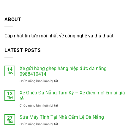
ABOUT
Cập nhật tin tức mới nhất về công nghệ và thủ thuật
LATEST POSTS
Xe gửi hàng ghép hàng hiệp đức đà nẵng
14
Th5
0988410414
ở
Chức năng bình luận bị tắt
Xe
gửi
Xe Ghép Đà Nẵng Tam Kỳ – Xe điện mới êm ái giá
13
hàng
Th4
rẻ
ghép
ở
Chức năng bình luận bị tắt
hàng
Xe
hiệp
Ghép
Sửa Máy Tính Tại Nhà Cẩm Lệ Đà Nẵng
đức
27
Đà
đà
Th3
ở
Chức năng bình luận bị tắt
Nẵng
nẵng
Sửa
Tam
0988410414