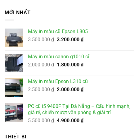
MỚI NHẤT
Máy in màu cũ Epson L805
Giá
Giá
3.500.000
₫
3.200.000
₫
gốc
hiện
là:
tại
Máy in màu canon g1010 cũ
3.500.000 ₫.
là:
Giá
Giá
2.000.000
₫
1.800.000
₫
3.200.000 ₫.
gốc
hiện
là:
tại
Máy in màu Epson L310 cũ
2.000.000 ₫.
là:
Giá
Giá
2.500.000
₫
2.000.000
₫
1.800.000 ₫.
gốc
hiện
là:
tại
PC cũ i5 9400F Tại Đà Nẵng – Cấu hình mạnh,
2.500.000 ₫.
là:
giá rẻ, chiến mượt văn phòng & giải trí
2.000.000 ₫.
Giá
Giá
5.500.000
₫
4.900.000
₫
gốc
hiện
là:
tại
THIẾT BỊ