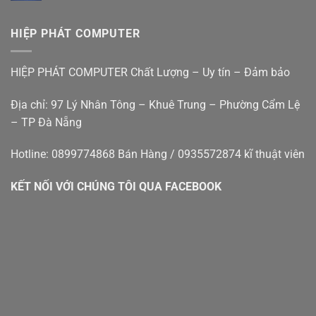
ái
Bán
Nhà
Nẵng
giá
máy
Đà
rẻ
tính
Nẵng
HIỆP PHÁT COMPUTER
bàn
–
cũ
Hiệp
đà
Phát
HIỆP PHÁT COMPUTER Chất Lượng – Uy tín – Đảm bảo
nẵng
Địa chỉ: 97 Lý Nhân Tông – Khuê Trung – Phường Cẩm Lệ
– TP Đà Nẵng
Hotline: 0899774868 Bán Hàng / 0935572874 kĩ thuật viên
KẾT NỐI VỚI CHÚNG TÔI QUA FACEBOOK