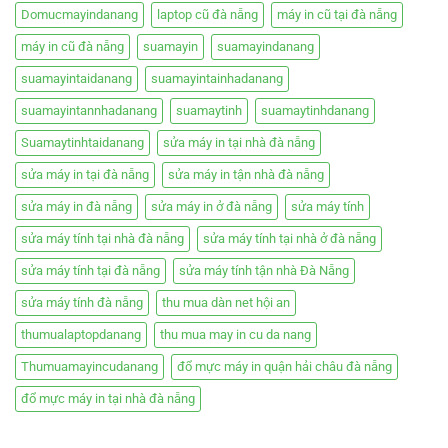
Domucmayindanang
laptop cũ đà nẵng
máy in cũ tại đà nẵng
máy in cũ đà nẵng
suamayin
suamayindanang
suamayintaidanang
suamayintainhadanang
suamayintannhadanang
suamaytinh
suamaytinhdanang
Suamaytinhtaidanang
sửa máy in tại nhà đà nẵng
sửa máy in tại đà nẵng
sửa máy in tận nhà đà nẵng
sửa máy in đà nẵng
sửa máy in ở đà nẵng
sửa máy tính
sửa máy tính tại nhà đà nẵng
sửa máy tính tại nhà ở đà nẵng
sửa máy tính tại đà nẵng
sửa máy tính tận nhà Đà Nẵng
sửa máy tính đà nẵng
thu mua dàn net hội an
thumualaptopdanang
thu mua may in cu da nang
Thumuamayincudanang
đổ mực máy in quận hải châu đà nẵng
đổ mực máy in tại nhà đà nẵng