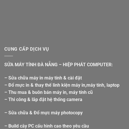
CUNG CẤP DỊCH VỤ
SỬA MÁY TÍNH ĐÀ NẴNG – HIỆP PHÁT COMPUTER:
– Sửa chữa máy in máy tính & cài đặt
– Đổ mực in & thay thế linh kiện máy in,máy tính, laptop
– Thu mua & buôn bán máy in, máy tính cũ
– Thi công & lắp đặt hệ thống camera
– Sửa chữa & Đổ mực máy photocopy
– Build cây PC cấu hình cao theo yêu cầu