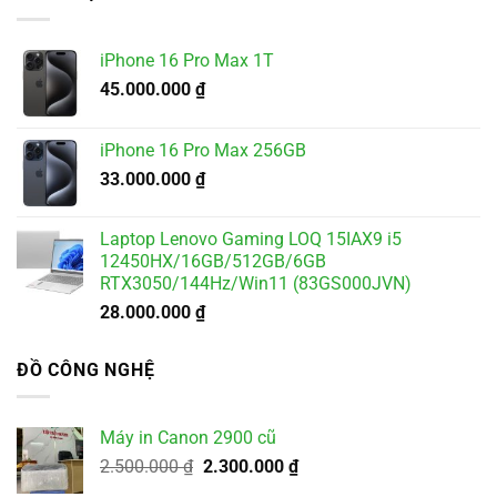
5.500.000 ₫.
là:
4.900.000 ₫.
iPhone 16 Pro Max 1T
45.000.000
₫
iPhone 16 Pro Max 256GB
33.000.000
₫
Laptop Lenovo Gaming LOQ 15IAX9 i5
12450HX/16GB/512GB/6GB
RTX3050/144Hz/Win11 (83GS000JVN)
28.000.000
₫
ĐỒ CÔNG NGHỆ
Máy in Canon 2900 cũ
Giá
Giá
2.500.000
₫
2.300.000
₫
gốc
hiện