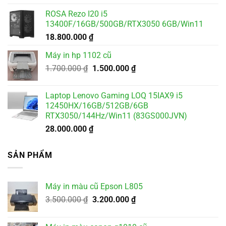
là:
tại
ROSA Rezo I20 i5
2.500.000 ₫.
là:
13400F/16GB/500GB/RTX3050 6GB/Win11
2.300.000 ₫.
18.800.000
₫
Máy in hp 1102 cũ
Giá
Giá
1.700.000
₫
1.500.000
₫
gốc
hiện
là:
tại
Laptop Lenovo Gaming LOQ 15IAX9 i5
1.700.000 ₫.
là:
12450HX/16GB/512GB/6GB
1.500.000 ₫.
RTX3050/144Hz/Win11 (83GS000JVN)
28.000.000
₫
SẢN PHẨM
Máy in màu cũ Epson L805
Giá
Giá
3.500.000
₫
3.200.000
₫
gốc
hiện
là:
tại