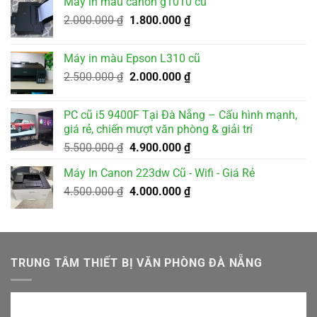
Máy in màu canon g1010 cũ
3.500.000 ₫.
là:
Giá
Giá
2.000.000
₫
1.800.000
₫
3.200.000 ₫.
gốc
hiện
là:
tại
Máy in màu Epson L310 cũ
2.000.000 ₫.
là:
Giá
Giá
2.500.000
₫
2.000.000
₫
1.800.000 ₫.
gốc
hiện
là:
tại
PC cũ i5 9400F Tại Đà Nẵng – Cấu hình mạnh,
2.500.000 ₫.
là:
giá rẻ, chiến mượt văn phòng & giải trí
2.000.000 ₫.
Giá
Giá
5.500.000
₫
4.900.000
₫
gốc
hiện
Máy In Canon 223dw Cũ - Wifi - Giá Rẻ
là:
tại
Giá
Giá
4.500.000
₫
5.500.000 ₫.
4.000.000
₫
là:
gốc
hiện
4.900.000 ₫.
là:
tại
4.500.000 ₫.
là:
4.000.000 ₫.
TRUNG TÂM THIẾT BỊ VĂN PHÒNG ĐÀ NẴNG