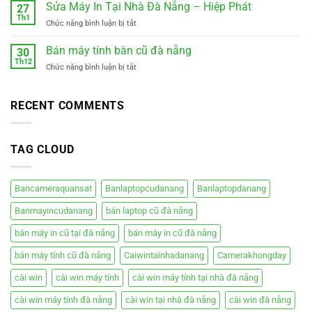
Máy
Sửa Máy In Tại Nhà Đà Nẵng – Hiệp Phát
Kỳ
27
Tính
Th1
–
ở
Chức năng bình luận bị tắt
Tại
Xe
Sửa
Nhà
điện
Máy
Bán máy tính bàn cũ đà nẵng
Cẩm
30
mới
In
Th12
Lệ
êm
ở
Chức năng bình luận bị tắt
Tại
Đà
ái
Bán
Nhà
Nẵng
giá
máy
Đà
rẻ
tính
RECENT COMMENTS
Nẵng
bàn
–
cũ
Hiệp
đà
Phát
TAG CLOUD
nẵng
Bancameraquansat
Banlaptopcudanang
Banlaptopdanang
Banmayincudanang
bán laptop cũ đà nẵng
bán máy in cũ tại đà nẵng
bán máy in cũ đà nẵng
bán máy tính cũ đà nẵng
Caiwintainhadanang
Camerakhongday
cài win
cài win máy tính
cài win máy tính tại nhà đà nẵng
cài win máy tính đà nẵng
cài win tại nhà đà nẵng
cài win đà nẵng