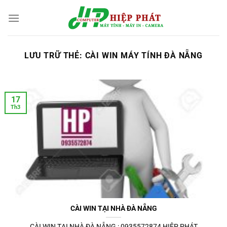
Chuyển
đến
nội
dung
LƯU TRỮ THẺ:
CÀI WIN MÁY TÍNH ĐÀ NẴNG
17
Th3
CÀI WIN TẠI NHÀ ĐÀ NẴNG
CÀI WIN TẠI NHÀ ĐÀ NẴNG : 0935572874 HIỆP PHÁT