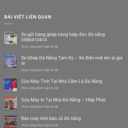
BÀI VIẾT LIÊN QUAN
Xe gửi hàng ghép hàng hiệp đức đà nẵng
0988410414
ở
Chức năng bình luận bị tắt
Xe
gửi
Xe Ghép Đà Nẵng Tam Kỳ – Xe điện mới êm ái giá
hàng
rẻ
ghép
ở
Chức năng bình luận bị tắt
hàng
Xe
hiệp
Ghép
Sửa Máy Tính Tại Nhà Cẩm Lệ Đà Nẵng
đức
Đà
đà
ở
Chức năng bình luận bị tắt
Nẵng
nẵng
Sửa
Tam
0988410414
Máy
Sửa Máy In Tại Nhà Đà Nẵng – Hiệp Phát
Kỳ
Tính
–
ở
Chức năng bình luận bị tắt
Tại
Xe
Sửa
Nhà
điện
Máy
Cẩm
Bán máy tính bàn cũ đà nẵng
mới
In
Lệ
êm
ở
Chức năng bình luận bị tắt
Tại
Đà