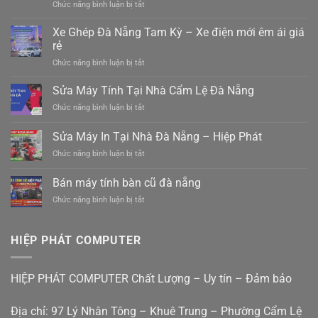
ở
Chức năng bình luận bị tắt
Xe
gửi
Xe Ghép Đà Nẵng Tam Kỳ – Xe điện mới êm ái giá
hàng
rẻ
ghép
ở
Chức năng bình luận bị tắt
hàng
Xe
hiệp
Ghép
Sửa Máy Tính Tại Nhà Cẩm Lệ Đà Nẵng
đức
Đà
đà
ở
Chức năng bình luận bị tắt
Nẵng
nẵng
Sửa
Tam
0988410414
Máy
Sửa Máy In Tại Nhà Đà Nẵng – Hiệp Phát
Kỳ
Tính
–
ở
Chức năng bình luận bị tắt
Tại
Xe
Sửa
Nhà
điện
Máy
Cẩm
Bán máy tính bàn cũ đà nẵng
mới
In
Lệ
êm
ở
Chức năng bình luận bị tắt
Tại
Đà
ái
Bán
Nhà
Nẵng
giá
máy
Đà
rẻ
tính
Nẵng
HIỆP PHÁT COMPUTER
bàn
–
cũ
Hiệp
đà
Phát
HIỆP PHÁT COMPUTER Chất Lượng – Uy tín – Đảm bảo
nẵng
Địa chỉ: 97 Lý Nhân Tông – Khuê Trung – Phường Cẩm Lệ