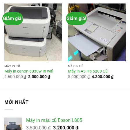
Giảm giá!
Giảm giá!
MÁY IN CŨ
MÁY IN CŨ
Máy in canon 6030w In wifi
Máy in A3 Hp 5200 Cũ
Giá
Giá
Giá
Giá
2.600.000
₫
2.500.000
₫
5.000.000
₫
4.300.000
₫
gốc
hiện
gốc
hiện
là:
tại
là:
tại
2.600.000 ₫.
là:
5.000.000 ₫.
là:
2.500.000 ₫.
4.300.00
MỚI NHẤT
Máy in màu cũ Epson L805
Giá
Giá
3.500.000
₫
3.200.000
₫