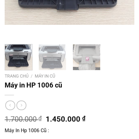
TRANG CHỦ
/
MÁY IN CŨ
Máy in HP 1006 cũ
Giá
Giá
1.700.000
₫
1.450.000
₫
gốc
hiện
Máy In Hp 1006 Cũ :
là:
tại