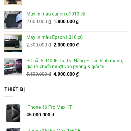
gốc
hiện
là:
tại
Máy in màu canon g1010 cũ
3.500.000 ₫.
là:
Giá
Giá
2.000.000
₫
1.800.000
₫
3.200.000 ₫.
gốc
hiện
là:
tại
Máy in màu Epson L310 cũ
2.000.000 ₫.
là:
Giá
Giá
2.500.000
₫
2.000.000
₫
1.800.000 ₫.
gốc
hiện
là:
tại
PC cũ i5 9400F Tại Đà Nẵng – Cấu hình mạnh,
2.500.000 ₫.
là:
giá rẻ, chiến mượt văn phòng & giải trí
2.000.000 ₫.
Giá
Giá
5.500.000
₫
4.900.000
₫
gốc
hiện
là:
tại
THIẾT BỊ
5.500.000 ₫.
là:
4.900.000 ₫.
iPhone 16 Pro Max 1T
45.000.000
₫
iPhone 16 Pro Max 256GB