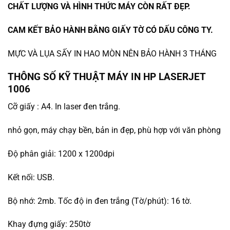
CHẤT LƯỢNG VÀ HÌNH THỨC MÁY CÒN RẤT ĐẸP.
CAM KẾT BẢO HÀNH BẰNG GIẤY TỜ CÓ DẤU CÔNG TY.
MỰC VÀ LỤA SẤY IN HAO MÒN NÊN BẢO HÀNH 3 THÁNG
THÔNG SỐ KỸ THUẬT MÁY IN HP LASERJET
1006
Cỡ giấy : A4. In laser đen trắng.
nhỏ gọn, máy chạy bền, bản in đẹp, phù hợp với văn phòng
Độ phân giải: 1200 x 1200dpi
Kết nối: USB.
Bộ nhớ: 2mb. Tốc độ in đen trắng (Tờ/phút): 16 tờ.
Khay đựng giấy: 250tờ