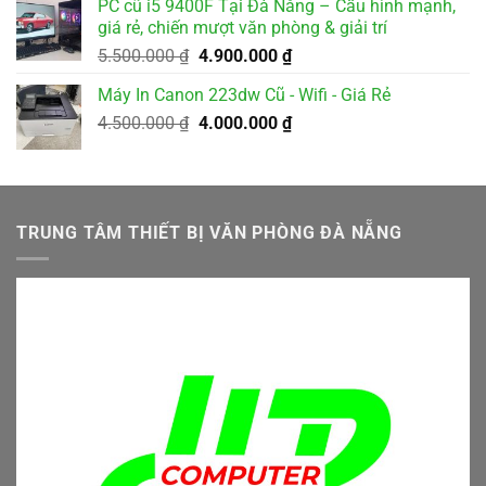
PC cũ i5 9400F Tại Đà Nẵng – Cấu hình mạnh,
2.500.000 ₫.
là:
giá rẻ, chiến mượt văn phòng & giải trí
2.000.000 ₫.
Giá
Giá
5.500.000
₫
4.900.000
₫
gốc
hiện
Máy In Canon 223dw Cũ - Wifi - Giá Rẻ
là:
tại
Giá
Giá
4.500.000
₫
5.500.000 ₫.
4.000.000
₫
là:
gốc
hiện
4.900.000 ₫.
là:
tại
4.500.000 ₫.
là:
4.000.000 ₫.
TRUNG TÂM THIẾT BỊ VĂN PHÒNG ĐÀ NẴNG