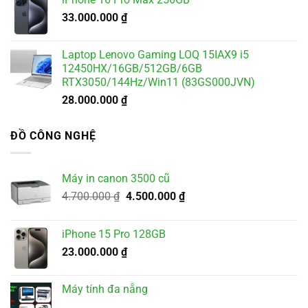
33.000.000
₫
Laptop Lenovo Gaming LOQ 15IAX9 i5
12450HX/16GB/512GB/6GB
RTX3050/144Hz/Win11 (83GS000JVN)
28.000.000
₫
ĐỒ CÔNG NGHỆ
Máy in canon 3500 cũ
Giá
Giá
4.700.000
₫
4.500.000
₫
gốc
hiện
là:
tại
iPhone 15 Pro 128GB
4.700.000 ₫.
là:
23.000.000
₫
4.500.000 ₫.
Máy tính đa nẵng