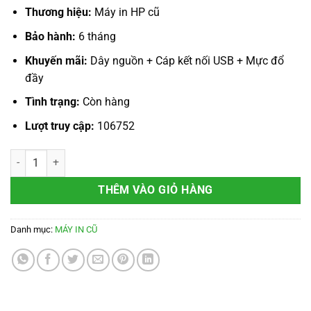
1.700.000 ₫.
là:
Thương hiệu:
Máy in HP cũ
1.450.000 ₫.
Bảo hành:
6 tháng
Khuyến mãi:
Dây nguồn + Cáp kết nối USB + Mực đổ
đầy
Tình trạng:
Còn hàng
Lượt truy cập:
106752
Máy in HP 1006 cũ số lượng
THÊM VÀO GIỎ HÀNG
Danh mục:
MÁY IN CŨ