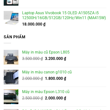
Laptop Asus Vivobook 15 OLED A1505ZA i5
12500H/16GB/512GB/120Hz/Win11 (MA415W)
18.000.000
₫
SẢN PHẨM
Máy in màu cũ Epson L805
Giá
Giá
3.500.000
₫
3.200.000
₫
gốc
hiện
là:
tại
Máy in màu canon g1010 cũ
3.500.000 ₫.
là:
Giá
Giá
2.000.000
₫
1.800.000
₫
3.200.000 ₫.
gốc
hiện
là:
tại
Máy in màu Epson L310 cũ
2.000.000 ₫.
là:
Giá
Giá
2.500.000
₫
2.000.000
₫
1.800.000 ₫.
gốc
hiện
là:
tại