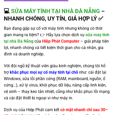
💻
SỬA MÁY TÍNH TẠI NHÀ ĐÀ NẴNG
–
NHANH CHÓNG, UY TÍN, GIÁ HỢP LÝ ✅
Bạn đang gặp sự cố với máy tính nhưng không có thời
gian mang ra tiệm? 👉 Hãy lựa chọn dịch vụ
sửa máy tính
tại nhà Đà Nẵng
của
Hiệp Phát Computer
– giải pháp tiện
lợi, nhanh chóng và tiết kiệm thời gian cho cá nhân, gia
đình và doanh nghiệp.
Với đội ngũ kỹ thuật viên giàu kinh nghiệm, chúng tôi hỗ
trợ
khắc phục mọi sự cố máy tính tại chỗ
như: cài đặt lại
Windows, sửa lỗi phần cứng (RAM, mainboard, nguồn, ổ
cứng…), xử lý virus, khôi phục dữ liệu, nâng cấp linh kiện,
vệ sinh – thay keo tản nhiệt, cũng như khắc phục lỗi mạng
và cài đặt thiết bị ngoại vi như máy in.
Dịch vụ của Hiệp Phát cam kết
có mặt nhanh chỉ sau 30–