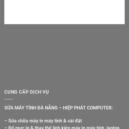
CUNG CẤP DỊCH VỤ
SỬA MÁY TÍNH ĐÀ NẴNG – HIỆP PHÁT COMPUTER:
– Sửa chữa máy in máy tính & cài đặt
– Đổ mực in & thay thế linh kiện máy in,máy tính, laptop