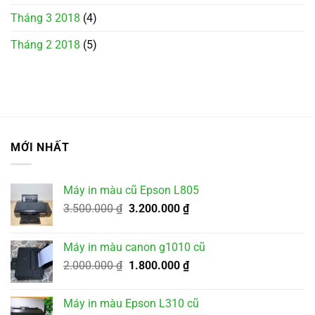
Tháng 3 2018
(4)
Tháng 2 2018
(5)
MỚI NHẤT
Máy in màu cũ Epson L805
Giá
Giá
3.500.000
₫
3.200.000
₫
gốc
hiện
là:
tại
Máy in màu canon g1010 cũ
3.500.000 ₫.
là:
Giá
Giá
2.000.000
₫
1.800.000
₫
3.200.000 ₫.
gốc
hiện
là:
tại
Máy in màu Epson L310 cũ
2.000.000 ₫.
là: