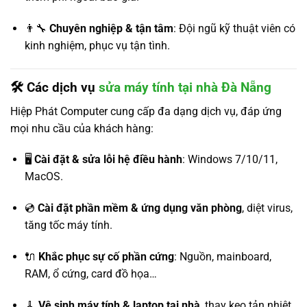
👨‍🔧
Chuyên nghiệp & tận tâm
: Đội ngũ kỹ thuật viên có
kinh nghiệm, phục vụ tận tình.
🛠️ Các dịch vụ
sửa máy tính tại nhà Đà Nẵng
Hiệp Phát Computer cung cấp đa dạng dịch vụ, đáp ứng
mọi nhu cầu của khách hàng:
🖥️
Cài đặt & sửa lỗi hệ điều hành
: Windows 7/10/11,
MacOS.
💿
Cài đặt phần mềm & ứng dụng văn phòng
, diệt virus,
tăng tốc máy tính.
🔌
Khắc phục sự cố phần cứng
: Nguồn, mainboard,
RAM, ổ cứng, card đồ họa…
🧹
Vệ sinh máy tính & laptop tại nhà
, thay keo tản nhiệt,