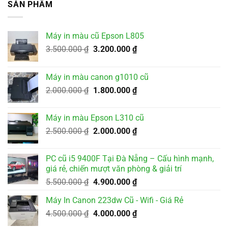
SẢN PHẨM
Máy in màu cũ Epson L805
Giá
Giá
3.500.000
₫
3.200.000
₫
gốc
hiện
là:
tại
Máy in màu canon g1010 cũ
3.500.000 ₫.
là:
Giá
Giá
2.000.000
₫
1.800.000
₫
3.200.000 ₫.
gốc
hiện
là:
tại
Máy in màu Epson L310 cũ
2.000.000 ₫.
là:
Giá
Giá
2.500.000
₫
2.000.000
₫
1.800.000 ₫.
gốc
hiện
là:
tại
PC cũ i5 9400F Tại Đà Nẵng – Cấu hình mạnh,
2.500.000 ₫.
là:
giá rẻ, chiến mượt văn phòng & giải trí
2.000.000 ₫.
Giá
Giá
5.500.000
₫
4.900.000
₫
gốc
hiện
Máy In Canon 223dw Cũ - Wifi - Giá Rẻ
là:
tại
Giá
Giá
4.500.000
₫
5.500.000 ₫.
4.000.000
₫
là:
gốc
hiện
4.900.000 ₫.