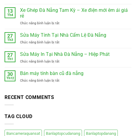
Xe
gửi
Xe Ghép Đà Nẵng Tam Kỳ – Xe điện mới êm ái giá
13
hàng
Th4
rẻ
ghép
ở
Chức năng bình luận bị tắt
hàng
Xe
hiệp
Ghép
Sửa Máy Tính Tại Nhà Cẩm Lệ Đà Nẵng
đức
27
Đà
đà
Th3
ở
Chức năng bình luận bị tắt
Nẵng
nẵng
Sửa
Tam
0988410414
Máy
Sửa Máy In Tại Nhà Đà Nẵng – Hiệp Phát
Kỳ
27
Tính
Th1
–
ở
Chức năng bình luận bị tắt
Tại
Xe
Sửa
Nhà
điện
Máy
Bán máy tính bàn cũ đà nẵng
Cẩm
30
mới
In
Th12
Lệ
êm
ở
Chức năng bình luận bị tắt
Tại
Đà
ái
Bán
Nhà
Nẵng
giá
máy
Đà
rẻ
tính
RECENT COMMENTS
Nẵng
bàn
–
cũ
Hiệp
đà
Phát
TAG CLOUD
nẵng
Bancameraquansat
Banlaptopcudanang
Banlaptopdanang