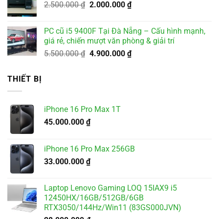
Giá
Giá
2.500.000
₫
2.000.000
₫
1.800.000 ₫.
gốc
hiện
là:
tại
PC cũ i5 9400F Tại Đà Nẵng – Cấu hình mạnh,
2.500.000 ₫.
là:
giá rẻ, chiến mượt văn phòng & giải trí
2.000.000 ₫.
Giá
Giá
5.500.000
₫
4.900.000
₫
gốc
hiện
là:
tại
THIẾT BỊ
5.500.000 ₫.
là:
4.900.000 ₫.
iPhone 16 Pro Max 1T
45.000.000
₫
iPhone 16 Pro Max 256GB
33.000.000
₫
Laptop Lenovo Gaming LOQ 15IAX9 i5
12450HX/16GB/512GB/6GB
RTX3050/144Hz/Win11 (83GS000JVN)