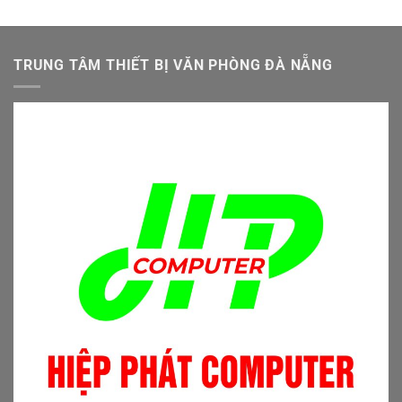
là:
tại
4.500.000 ₫.
là:
4.000.000 ₫.
TRUNG TÂM THIẾT BỊ VĂN PHÒNG ĐÀ NẴNG