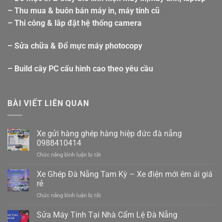
– Thu mua & buôn bán máy in, máy tính cũ
– Thi công & lắp đặt hệ thống camera
– Sửa chữa & Đổ mực máy photocopy
– Build cây PC cấu hình cao theo yêu cầu
BÀI VIẾT LIÊN QUAN
Xe gửi hàng ghép hàng hiệp đức đà nẵng
0988410414
ở
Chức năng bình luận bị tắt
Xe
gửi
Xe Ghép Đà Nẵng Tam Kỳ – Xe điện mới êm ái giá
hàng
rẻ
ghép
ở
Chức năng bình luận bị tắt
hàng
Xe
hiệp
Ghép
Sửa Máy Tính Tại Nhà Cẩm Lệ Đà Nẵng
đức
Đà
đà