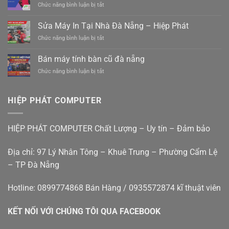
ở
Chức năng bình luận bị tắt
Nẵng
nẵng
Sửa
Tam
0988410414
Máy
Sửa Máy In Tại Nhà Đà Nẵng – Hiệp Phát
Kỳ
Tính
–
ở
Chức năng bình luận bị tắt
Tại
Xe
Sửa
Nhà
điện
Máy
Cẩm
Bán máy tính bàn cũ đà nẵng
mới
In
Lệ
êm
ở
Chức năng bình luận bị tắt
Tại
Đà
ái
Bán
Nhà
Nẵng
giá
máy
Đà
rẻ
tính
Nẵng
HIỆP PHÁT COMPUTER
bàn
–
cũ
Hiệp
đà
Phát
HIỆP PHÁT COMPUTER Chất Lượng – Uy tín – Đảm bảo
nẵng
Địa chỉ: 97 Lý Nhân Tông – Khuê Trung – Phường Cẩm Lệ
– TP Đà Nẵng
Hotline: 0899774868 Bán Hàng / 0935572874 kĩ thuật viên
KẾT NỐI VỚI CHÚNG TÔI QUA FACEBOOK