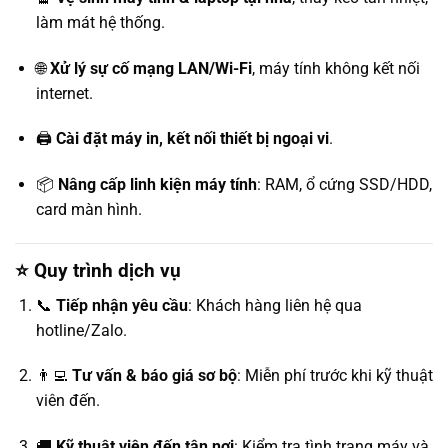
làm mát hệ thống.
🌐
Xử lý sự cố mạng LAN/Wi-Fi
, máy tính không kết nối
internet.
🖨️
Cài đặt máy in, kết nối thiết bị ngoại vi
.
📦
Nâng cấp linh kiện máy tính
: RAM, ổ cứng SSD/HDD,
card màn hình.
⭐ Quy trình dịch vụ
📞
Tiếp nhận yêu cầu
: Khách hàng liên hệ qua
hotline/Zalo.
👨‍💻
Tư vấn & báo giá sơ bộ
: Miễn phí trước khi kỹ thuật
viên đến.
🚚
Kỹ thuật viên đến tận nơi
: Kiểm tra tình trạng máy và