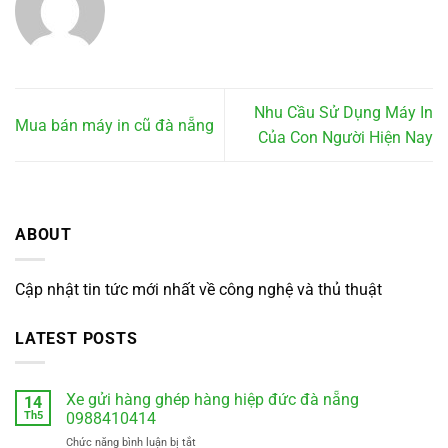
Nhu Cầu Sử Dụng Máy In
Mua bán máy in cũ đà nẵng
Của Con Người Hiện Nay
ABOUT
Cập nhật tin tức mới nhất về công nghệ và thủ thuật
LATEST POSTS
Xe gửi hàng ghép hàng hiệp đức đà nẵng
14
Th5
0988410414
ở
Chức năng bình luận bị tắt