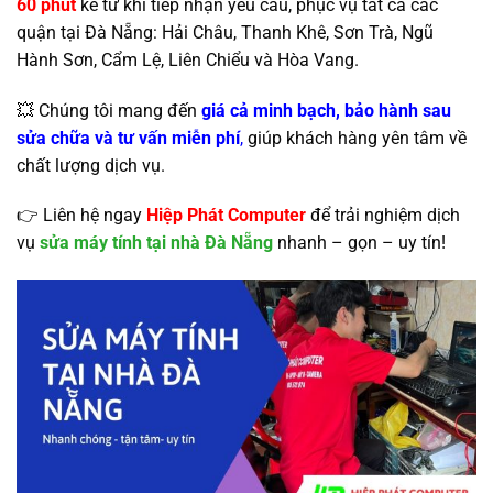
60 phút
kể từ khi tiếp nhận yêu cầu, phục vụ tất cả các
quận tại Đà Nẵng: Hải Châu, Thanh Khê, Sơn Trà, Ngũ
Hành Sơn, Cẩm Lệ, Liên Chiểu và Hòa Vang.
💥 Chúng tôi mang đến
giá cả minh bạch, bảo hành sau
sửa chữa và tư vấn miễn phí
,
giúp khách hàng yên tâm về
chất lượng dịch vụ.
👉 Liên hệ ngay
Hiệp Phát Computer
để trải nghiệm dịch
vụ
sửa máy tính tại nhà Đà Nẵng
nhanh – gọn – uy tín!