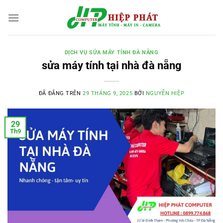
Chuyển
đến
nội
dung
DỊCH VỤ SỬA MÁY TÍNH ĐÀ NẴNG
sửa máy tính tại nhà đà nẵng
ĐÃ ĐĂNG TRÊN
29 THÁNG 9, 2025
BỞI
NGUYỄN HIỆP
29
Th9