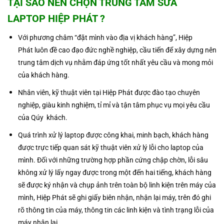
TẠI SAO NÊN CHỌN TRUNG TÂM
SỬA
LAPTOP
HIỆP PHÁT ?
Với phương châm “đặt mình vào địa vị khách hàng”, Hiệp
Phát luôn đề cao đạo đức nghề nghiệp, cầu tiến để xây dựng nên
trung tâm dịch vụ nhằm đáp ứng tốt nhất yêu cầu và mong mỏi
của khách hàng.
Nhân viên, kỹ thuật viên tại Hiệp Phát được đào tạo chuyên
nghiệp, giàu kinh nghiệm, tỉ mỉ và tận tâm phục vụ mọi yêu cầu
của Qúy khách.
Quá trình xử lý laptop được công khai, minh bạch, khách hàng
được trực tiếp quan sát kỹ thuật viên xử lý lỗi cho laptop của
mình. Đối với những trường hợp phần cứng chập chờn, lỗi sâu
không xử lý lấy ngay được trong một đến hai tiếng, khách hàng
sẽ được ký nhận và chụp ảnh trên toàn bộ linh kiện trên máy của
mình, Hiệp Phát sẽ ghi giấy biên nhận, nhận lại máy, trên đó ghi
rõ thông tin của máy, thông tin các linh kiện và tình trạng lỗi của
máy nhận lại.