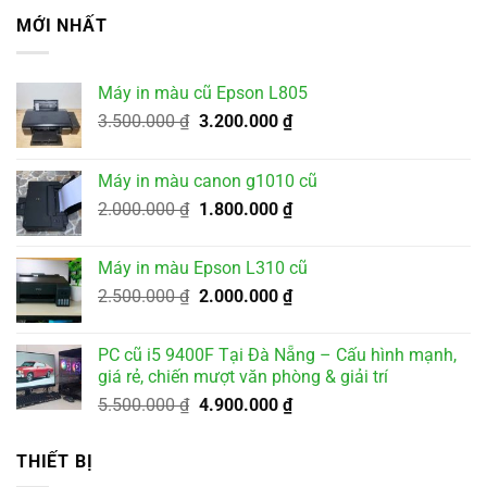
MỚI NHẤT
Máy in màu cũ Epson L805
Giá
Giá
3.500.000
₫
3.200.000
₫
gốc
hiện
là:
tại
Máy in màu canon g1010 cũ
3.500.000 ₫.
là:
Giá
Giá
2.000.000
₫
1.800.000
₫
3.200.000 ₫.
gốc
hiện
là:
tại
Máy in màu Epson L310 cũ
2.000.000 ₫.
là:
Giá
Giá
2.500.000
₫
2.000.000
₫
1.800.000 ₫.
gốc
hiện
là:
tại
PC cũ i5 9400F Tại Đà Nẵng – Cấu hình mạnh,
2.500.000 ₫.
là:
giá rẻ, chiến mượt văn phòng & giải trí
2.000.000 ₫.
Giá
Giá
5.500.000
₫
4.900.000
₫
gốc
hiện
là:
tại
THIẾT BỊ
5.500.000 ₫.
là: