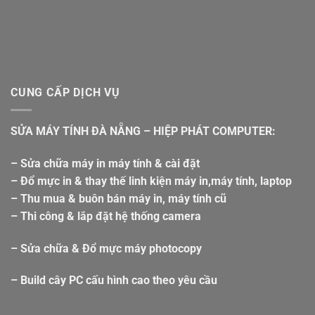
CUNG CẤP DỊCH VỤ
SỬA MÁY TÍNH ĐÀ NẴNG – HIỆP PHÁT COMPUTER:
– Sửa chữa máy in máy tính & cài đặt
– Đổ mực in & thay thế linh kiện máy in,máy tính, laptop
– Thu mua & buôn bán máy in, máy tính cũ
– Thi công & lắp đặt hệ thống camera
– Sửa chữa & Đổ mực máy photocopy
– Build cây PC cấu hình cao theo yêu cầu