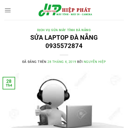
Chuyển
đến
nội
dung
DỊCH VỤ SỬA MÁY TÍNH ĐÀ NẴNG
SỬA LAPTOP ĐÀ NẴNG
0935572874
ĐÃ ĐĂNG TRÊN
28 THÁNG 4, 2019
BỞI
NGUYỄN HIỆP
28
Th4