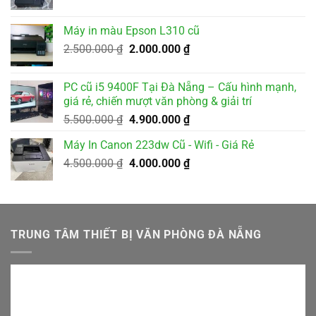
gốc
hiện
là:
tại
Máy in màu Epson L310 cũ
2.000.000 ₫.
là:
Giá
Giá
2.500.000
₫
2.000.000
₫
1.800.000 ₫.
gốc
hiện
là:
tại
PC cũ i5 9400F Tại Đà Nẵng – Cấu hình mạnh,
2.500.000 ₫.
là:
giá rẻ, chiến mượt văn phòng & giải trí
2.000.000 ₫.
Giá
Giá
5.500.000
₫
4.900.000
₫
gốc
hiện
Máy In Canon 223dw Cũ - Wifi - Giá Rẻ
là:
tại
Giá
Giá
4.500.000
₫
5.500.000 ₫.
4.000.000
₫
là:
gốc
hiện
4.900.000 ₫.
là:
tại
4.500.000 ₫.
là:
4.000.000 ₫.
TRUNG TÂM THIẾT BỊ VĂN PHÒNG ĐÀ NẴNG