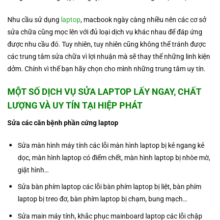
Nhu cầu sử dụng
laptop
, macbook ngày càng nhiều nên các cơ sở
sửa chữa cũng mọc lên với đủ loại dịch vụ khác nhau để đáp ứng
được nhu cầu đó. Tuy nhiên, tuy nhiên cũng không thể tránh được
các trung tâm sửa chữa vì lợi nhuận mà sẽ thay thế những linh kiện
dởm. Chính vì thế bạn hãy chọn cho mình những trung tâm uy tín.
MỘT SỐ DỊCH VỤ
SỬA LAPTOP
LẤY NGAY, CHẤT
LƯỢNG VÀ UY TÍN TẠI HIỆP PHÁT
Sửa các căn bệnh phần cứng laptop
Sửa màn hình máy tính các lỗi màn hình laptop bị kẻ ngang kẻ
dọc, màn hình laptop có điểm chết, màn hình laptop bị nhòe mờ,
giật hình…
Sửa bàn phím laptop các lỗi bàn phím laptop bị liệt, bàn phím
laptop bị treo đơ, bàn phím laptop bị chạm, bung mạch…
Sửa main máy tính, khắc phục mainboard laptop các lỗi chập