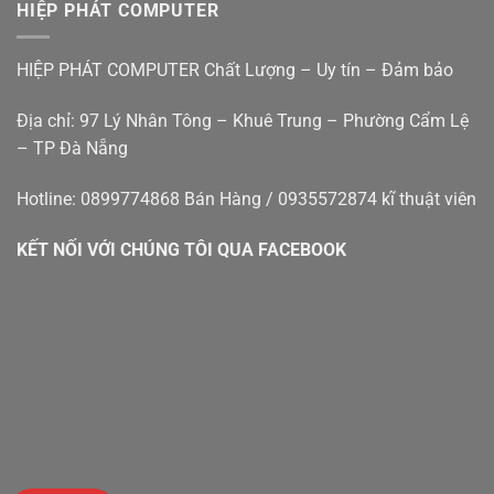
tính
Nẵng
HIỆP PHÁT COMPUTER
bàn
–
cũ
Hiệp
đà
Phát
HIỆP PHÁT COMPUTER Chất Lượng – Uy tín – Đảm bảo
nẵng
Địa chỉ: 97 Lý Nhân Tông – Khuê Trung – Phường Cẩm Lệ
– TP Đà Nẵng
Hotline: 0899774868 Bán Hàng / 0935572874 kĩ thuật viên
KẾT NỐI VỚI CHÚNG TÔI QUA FACEBOOK