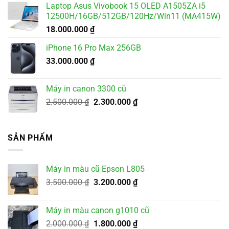
Laptop Asus Vivobook 15 OLED A1505ZA i5
4.700.000 ₫.
là:
12500H/16GB/512GB/120Hz/Win11 (MA415W)
4.500.000 ₫.
18.000.000
₫
iPhone 16 Pro Max 256GB
33.000.000
₫
Máy in canon 3300 cũ
Giá
Giá
2.500.000
₫
2.300.000
₫
gốc
hiện
là:
tại
2.500.000 ₫.
là:
SẢN PHẨM
2.300.000 ₫.
Máy in màu cũ Epson L805
Giá
Giá
3.500.000
₫
3.200.000
₫
gốc
hiện
là:
tại
Máy in màu canon g1010 cũ
3.500.000 ₫.
là:
Giá
Giá
2.000.000
₫
1.800.000
₫
3.200.000 ₫.