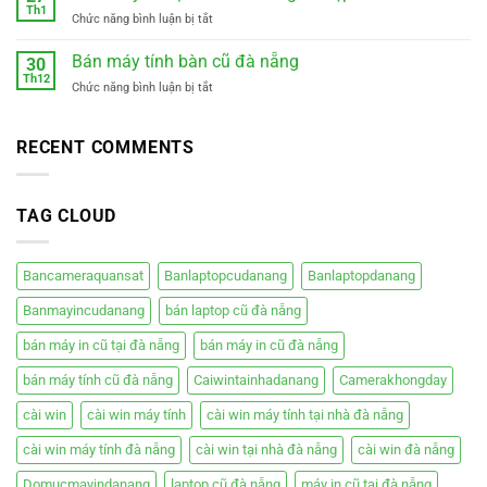
Tính
Th1
–
ở
Chức năng bình luận bị tắt
Tại
Xe
Sửa
Nhà
điện
Máy
Bán máy tính bàn cũ đà nẵng
Cẩm
30
mới
In
Th12
Lệ
êm
ở
Chức năng bình luận bị tắt
Tại
Đà
ái
Bán
Nhà
Nẵng
giá
máy
Đà
rẻ
tính
RECENT COMMENTS
Nẵng
bàn
–
cũ
Hiệp
đà
Phát
TAG CLOUD
nẵng
Bancameraquansat
Banlaptopcudanang
Banlaptopdanang
Banmayincudanang
bán laptop cũ đà nẵng
bán máy in cũ tại đà nẵng
bán máy in cũ đà nẵng
bán máy tính cũ đà nẵng
Caiwintainhadanang
Camerakhongday
cài win
cài win máy tính
cài win máy tính tại nhà đà nẵng
cài win máy tính đà nẵng
cài win tại nhà đà nẵng
cài win đà nẵng
Domucmayindanang
laptop cũ đà nẵng
máy in cũ tại đà nẵng