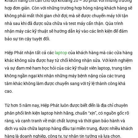
Khách hàng chỉ cần chờ đợi khoảng 20 – 30 phút với những trường
hợp đơn giản. Còn với những trường hợp hỏng nặng khách hàng sẽ
không phải mất thời gian chờ đợi; mà sẽ được chuyển máy tới tận
nhà sau khi đã được sửa chữa và test máy cẩn thận. Qúa trình
nhận máy các kỹ thuật sẽ hướng dẫn ký vào các linh kiện để đảm
bảo sự tin cậy tuyệt đối.
Hiệp Phát nhận tất cả các
laptop
của khách hàng mà các cửa hàng
khác không sửa được hay từ chối không nhận sửa. Với kinh nghiệm
và sự đam mê ham học hỏi của các kỹ thuật viên laptop, trung tâm
không ngần ngại khi nhận những máy bệnh nặng của các trung
tâm khác không làm được chuyển sang với tỷ lệ thành công khá
cao.
Từ hơn 5 năm nay, Hiệp Phát luôn được biết đến là địa chỉ chuyên
phân phối linh kiện laptop hính hãng, chuẩn “xịn”, có nguồn gốc rõ
ràng, và cạnh tranh về mặt chất lượng và thời gian bảo hành và
dịch vụ sửa chữa laptop hàng đầu tại miền trung, được nhiều khách
hàng là doanh nghiệp, công ty, tư nhân tin tưởng và lựa chọn.