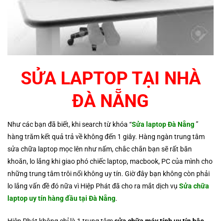
SỬA LAPTOP TẠI NHÀ
ĐÀ NẴNG
Như các bạn đã biết, khi search từ khóa “
Sửa laptop Đà Nẵng
”
hàng trăm kết quả trả về không đến 1 giây. Hàng ngàn trung tâm
sửa chữa laptop mọc lên như nấm, chắc chắn bạn sẽ rất băn
khoăn, lo lắng khi giao phó chiếc laptop, macbook, PC của mình cho
những trung tâm trôi nổi không uy tín. Giờ đây bạn không còn phải
lo lắng vấn đề đó nữa vì Hiệp Phát đã cho ra mắt dịch vụ
Sửa chữa
laptop uy tín hàng đầu tại Đà Nẵng
.
Hiệp Phát không chỉ là 1 trung tâm
sửa chữa máy tính uy tín bậc