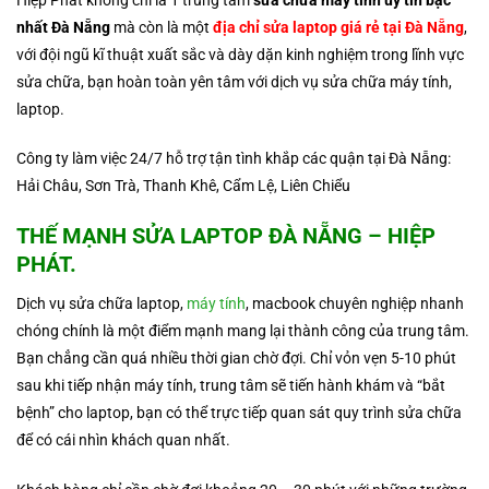
nhất Đà Nẵng
mà còn là một
địa chỉ sửa laptop giá rẻ tại Đà Nẵng
,
với đội ngũ kĩ thuật xuất sắc và dày dặn kinh nghiệm trong lĩnh vực
sửa chữa, bạn hoàn toàn yên tâm với dịch vụ sửa chữa máy tính,
laptop.
Công ty làm việc 24/7 hỗ trợ tận tình khắp các quận tại Đà Nẵng:
Hải Châu, Sơn Trà, Thanh Khê, Cẩm Lệ, Liên Chiểu
THẾ MẠNH
SỬA LAPTOP ĐÀ NẴNG
– HIỆP
PHÁT.
Dịch vụ sửa chữa laptop,
máy tính
, macbook chuyên nghiệp nhanh
chóng chính là một điểm mạnh mang lại thành công của trung tâm.
Bạn chẳng cần quá nhiều thời gian chờ đợi. Chỉ vỏn vẹn 5-10 phút
sau khi tiếp nhận máy tính, trung tâm sẽ tiến hành khám và “bắt
bệnh” cho laptop, bạn có thể trực tiếp quan sát quy trình sửa chữa
để có cái nhìn khách quan nhất.