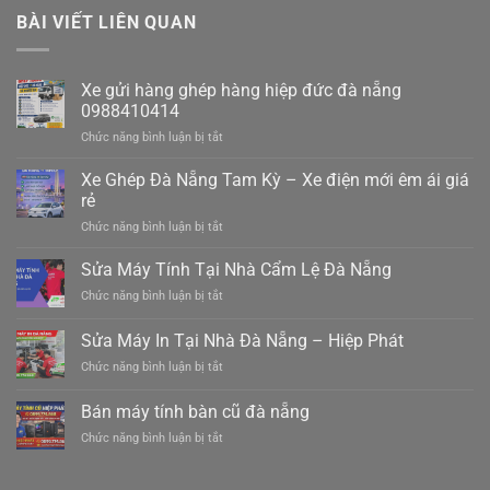
BÀI VIẾT LIÊN QUAN
Xe gửi hàng ghép hàng hiệp đức đà nẵng
0988410414
ở
Chức năng bình luận bị tắt
Xe
gửi
Xe Ghép Đà Nẵng Tam Kỳ – Xe điện mới êm ái giá
hàng
rẻ
ghép
ở
Chức năng bình luận bị tắt
hàng
Xe
hiệp
Ghép
Sửa Máy Tính Tại Nhà Cẩm Lệ Đà Nẵng
đức
Đà
đà
ở
Chức năng bình luận bị tắt
Nẵng
nẵng
Sửa
Tam
0988410414
Máy
Sửa Máy In Tại Nhà Đà Nẵng – Hiệp Phát
Kỳ
Tính
–
ở
Chức năng bình luận bị tắt
Tại
Xe
Sửa
Nhà
điện
Máy
Cẩm
Bán máy tính bàn cũ đà nẵng
mới
In
Lệ
êm
ở
Chức năng bình luận bị tắt
Tại
Đà
ái
Bán
Nhà
Nẵng
giá
máy
Đà
rẻ