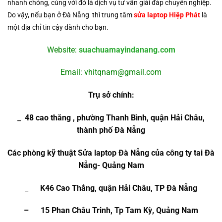
nhanh chóng, cùng với đó là dịch vụ tư vấn giải đáp chuyên nghiệp.
Do vậy, nếu bạn ở Đà Nẵng thì trung tâm
sửa laptop Hiệp Phát
là
một địa chỉ tin cậy dành cho bạn.
Website:
suachuamayindanang.com
Email:
vhitqnam@gmail.com
Trụ sở chính:
_
48 cao thắng , phường Thanh Bình, quận Hải Châu,
thành phố Đà Nẵng
Các phòng kỹ thuật Sửa laptop Đà Nẵng của công ty tai Đà
Nẵng- Quảng Nam
_
K46 Cao Thắng, quận Hải Châu, TP Đà Nẵng
– 15 Phan Châu Trinh, Tp Tam Kỳ, Quảng Nam