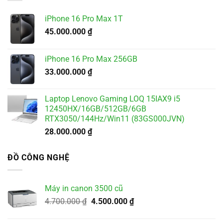
4.900.000 ₫.
iPhone 16 Pro Max 1T
45.000.000
₫
iPhone 16 Pro Max 256GB
33.000.000
₫
Laptop Lenovo Gaming LOQ 15IAX9 i5
12450HX/16GB/512GB/6GB
RTX3050/144Hz/Win11 (83GS000JVN)
28.000.000
₫
ĐỒ CÔNG NGHỆ
Máy in canon 3500 cũ
Giá
Giá
4.700.000
₫
4.500.000
₫
gốc
hiện
là:
tại