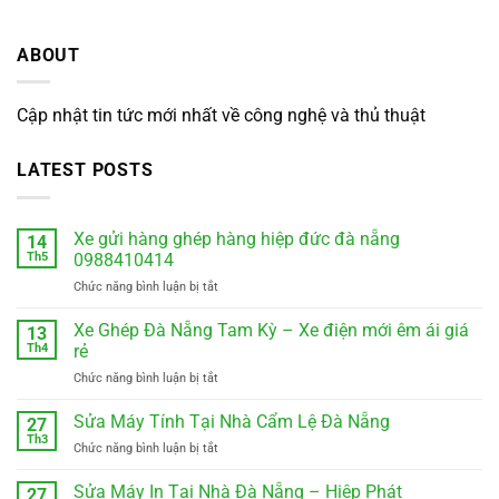
ABOUT
Cập nhật tin tức mới nhất về công nghệ và thủ thuật
LATEST POSTS
Xe gửi hàng ghép hàng hiệp đức đà nẵng
14
Th5
0988410414
ở
Chức năng bình luận bị tắt
Xe
gửi
Xe Ghép Đà Nẵng Tam Kỳ – Xe điện mới êm ái giá
13
hàng
Th4
rẻ
ghép
ở
Chức năng bình luận bị tắt
hàng
Xe
hiệp
Ghép
Sửa Máy Tính Tại Nhà Cẩm Lệ Đà Nẵng
đức
27
Đà
đà
Th3
ở
Chức năng bình luận bị tắt
Nẵng
nẵng
Sửa
Tam
0988410414
Máy
Sửa Máy In Tại Nhà Đà Nẵng – Hiệp Phát
Kỳ
27