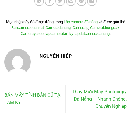
Mục nhập này đã được đăng trong
Lắp camera đà nẵng
và được gắn thẻ
Bancameraquansat
,
Cameradanang
,
Cameraip
,
Camerakhongday
,
Camerayosee
,
lapcameratamky
,
lapdatcameradanang
.
NGUYỄN HIỆP
Thay Mực Máy Photocopy
BÁN MÁY TÍNH BÀN CŨ TẠI
Đà Nẵng – Nhanh Chóng,
TAM KỲ
Chuyên Nghiệp