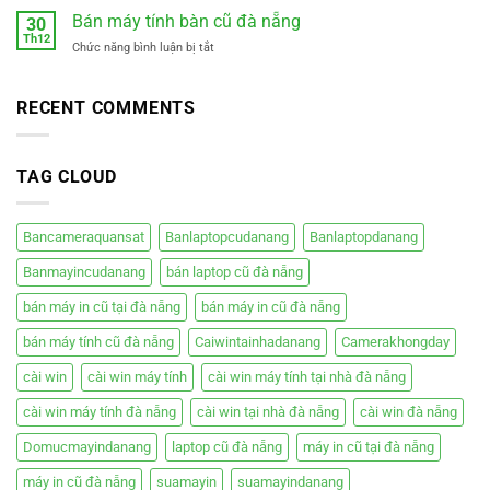
Nhà
điện
Máy
Bán máy tính bàn cũ đà nẵng
Cẩm
30
mới
In
Th12
Lệ
êm
ở
Chức năng bình luận bị tắt
Tại
Đà
ái
Bán
Nhà
Nẵng
giá
máy
Đà
rẻ
tính
RECENT COMMENTS
Nẵng
bàn
–
cũ
Hiệp
đà
Phát
TAG CLOUD
nẵng
Bancameraquansat
Banlaptopcudanang
Banlaptopdanang
Banmayincudanang
bán laptop cũ đà nẵng
bán máy in cũ tại đà nẵng
bán máy in cũ đà nẵng
bán máy tính cũ đà nẵng
Caiwintainhadanang
Camerakhongday
cài win
cài win máy tính
cài win máy tính tại nhà đà nẵng
cài win máy tính đà nẵng
cài win tại nhà đà nẵng
cài win đà nẵng
Domucmayindanang
laptop cũ đà nẵng
máy in cũ tại đà nẵng
máy in cũ đà nẵng
suamayin
suamayindanang