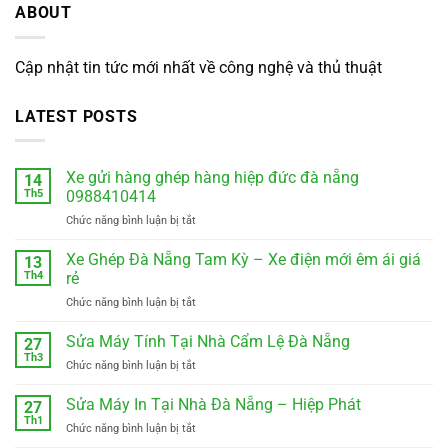
ABOUT
Cập nhật tin tức mới nhất về công nghệ và thủ thuật
LATEST POSTS
Xe gửi hàng ghép hàng hiệp đức đà nẵng
14
Th5
0988410414
ở
Chức năng bình luận bị tắt
Xe
gửi
Xe Ghép Đà Nẵng Tam Kỳ – Xe điện mới êm ái giá
13
hàng
Th4
rẻ
ghép
ở
Chức năng bình luận bị tắt
hàng
Xe
hiệp
Ghép
Sửa Máy Tính Tại Nhà Cẩm Lệ Đà Nẵng
đức
27
Đà
đà
Th3
ở
Chức năng bình luận bị tắt
Nẵng
nẵng
Sửa
Tam
0988410414
Máy
Sửa Máy In Tại Nhà Đà Nẵng – Hiệp Phát
Kỳ
27
Tính
Th1
–
ở
Chức năng bình luận bị tắt
Tại
Xe
Sửa