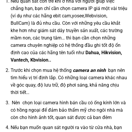
Nếu quan sát con trẻ khi ở nhà với người giúp việc
chẳng hạn, bạn chỉ cần chọn camera IP giá một vài triệu
(ví dụ như các hãng ebit cam,yosee,Webvision,
BullCam) là đủ nhu cầu. Còn với những yêu cầu khắt
khe hơn như giám sát dây truyền sản xuất, các trường
mầm non, các trung tâm… thì bạn cần chọn những
camera chuyên nghiệp có hệ thống đầu ghi tốt độ ổn
định cao của các hãng tên tuổi như
Dahua, Hikvision,
Vantech, Kbvision..
Trước khi chọn mua hệ thống
camera an ninh
bạn nên
tìm hiểu vị trí định lắp. Có những loại camera khác nhau
về góc quay, độ lưu trữ, độ phơi sáng, khả năng chịu
thời tiết…
Nên chọn loại camera hình bán cầu có ống kính lớn và
có hồng ngoại để đảm bảo thẩm mỹ cho ngôi nhà mà
còn cho hình ảnh tốt, quan sát được cả ban đêm
Nếu bạn muốn quan sát người ra vào từ cửa nhà, bạn