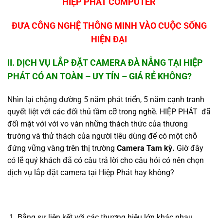
HIỆP PHÁT COMPUTER
ĐƯA CÔNG NGHỆ THÔNG MINH VÀO CUỘC SỐNG
HIỆN ĐẠI
II. DỊCH VỤ LẮP ĐẶT CAMERA ĐÀ NẴNG TẠI HIỆP
PHÁT CÓ AN TOÀN – UY TÍN – GIÁ RẺ KHÔNG?
Nhìn lại chặng đường 5 năm phát triển, 5 năm cạnh tranh
quyết liệt với các đối thủ tầm cỡ trong nghề. HIỆP PHÁT đã
đối mặt với với vo vàn những thách thức của thương
trường và thử thách của người tiêu dùng để có một chỗ
đứng vững vàng trên thị trường
Camera
Tam kỳ
.
Giờ đây
có lẽ quý khách đã có câu trả lời cho câu hỏi có nên chọn
dịch vụ lắp đặt camera tại Hiệp Phát hay không?
Bằng sự liên kết với các thương hiệu lớn khác nhau,