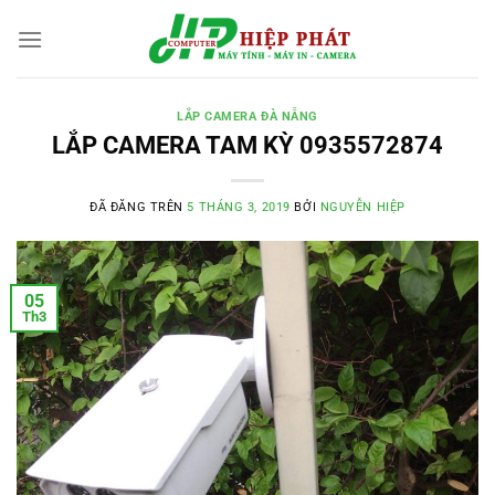
Chuyển
đến
nội
dung
LẮP CAMERA ĐÀ NẴNG
LẮP CAMERA TAM KỲ 0935572874
ĐÃ ĐĂNG TRÊN
5 THÁNG 3, 2019
BỞI
NGUYỄN HIỆP
05
Th3