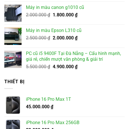
là:
tại
Máy in màu canon g1010 cũ
3.500.000 ₫.
là:
Giá
Giá
2.000.000
₫
1.800.000
₫
3.200.000 ₫.
gốc
hiện
là:
tại
Máy in màu Epson L310 cũ
2.000.000 ₫.
là:
Giá
Giá
2.500.000
₫
2.000.000
₫
1.800.000 ₫.
gốc
hiện
là:
tại
PC cũ i5 9400F Tại Đà Nẵng – Cấu hình mạnh,
2.500.000 ₫.
là:
giá rẻ, chiến mượt văn phòng & giải trí
2.000.000 ₫.
Giá
Giá
5.500.000
₫
4.900.000
₫
gốc
hiện
là:
tại
THIẾT BỊ
5.500.000 ₫.
là:
4.900.000 ₫.
iPhone 16 Pro Max 1T
45.000.000
₫
iPhone 16 Pro Max 256GB