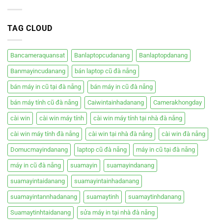
bàn
–
cũ
Hiệp
đà
Phát
TAG CLOUD
nẵng
Bancameraquansat
Banlaptopcudanang
Banlaptopdanang
Banmayincudanang
bán laptop cũ đà nẵng
bán máy in cũ tại đà nẵng
bán máy in cũ đà nẵng
bán máy tính cũ đà nẵng
Caiwintainhadanang
Camerakhongday
cài win
cài win máy tính
cài win máy tính tại nhà đà nẵng
cài win máy tính đà nẵng
cài win tại nhà đà nẵng
cài win đà nẵng
Domucmayindanang
laptop cũ đà nẵng
máy in cũ tại đà nẵng
máy in cũ đà nẵng
suamayin
suamayindanang
suamayintaidanang
suamayintainhadanang
suamayintannhadanang
suamaytinh
suamaytinhdanang
Suamaytinhtaidanang
sửa máy in tại nhà đà nẵng