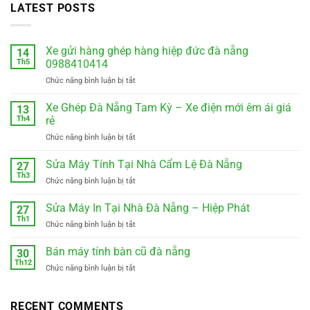
LATEST POSTS
Xe gửi hàng ghép hàng hiệp đức đà nẵng
14
Th5
0988410414
ở
Chức năng bình luận bị tắt
Xe
gửi
Xe Ghép Đà Nẵng Tam Kỳ – Xe điện mới êm ái giá
13
hàng
Th4
rẻ
ghép
ở
Chức năng bình luận bị tắt
hàng
Xe
hiệp
Ghép
Sửa Máy Tính Tại Nhà Cẩm Lệ Đà Nẵng
đức
27
Đà
đà
Th3
ở
Chức năng bình luận bị tắt
Nẵng
nẵng
Sửa
Tam
0988410414
Máy
Sửa Máy In Tại Nhà Đà Nẵng – Hiệp Phát
Kỳ
27
Tính
Th1
–
ở
Chức năng bình luận bị tắt
Tại
Xe
Sửa
Nhà
điện
Máy
Bán máy tính bàn cũ đà nẵng
Cẩm
30
mới
In
Th12
Lệ
êm
ở
Chức năng bình luận bị tắt
Tại
Đà
ái
Bán
Nhà
Nẵng
giá
máy
Đà
rẻ
tính
RECENT COMMENTS
Nẵng