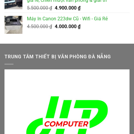
giá rẻ, chiến mượt văn phòng & giải trí
2.000.000 ₫.
Giá
Giá
5.500.000
₫
4.900.000
₫
gốc
hiện
Máy In Canon 223dw Cũ - Wifi - Giá Rẻ
là:
tại
Giá
Giá
4.500.000
₫
5.500.000 ₫.
4.000.000
₫
là:
gốc
hiện
4.900.000 ₫.
là:
tại
4.500.000 ₫.
là:
4.000.000 ₫.
TRUNG TÂM THIẾT BỊ VĂN PHÒNG ĐÀ NẴNG