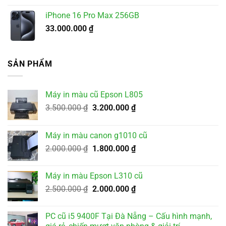
iPhone 16 Pro Max 256GB
33.000.000
₫
SẢN PHẨM
Máy in màu cũ Epson L805
Giá
Giá
3.500.000
₫
3.200.000
₫
gốc
hiện
là:
tại
Máy in màu canon g1010 cũ
3.500.000 ₫.
là:
Giá
Giá
2.000.000
₫
1.800.000
₫
3.200.000 ₫.
gốc
hiện
là:
tại
Máy in màu Epson L310 cũ
2.000.000 ₫.
là:
Giá
Giá
2.500.000
₫
2.000.000
₫
1.800.000 ₫.
gốc
hiện
là:
tại
PC cũ i5 9400F Tại Đà Nẵng – Cấu hình mạnh,
2.500.000 ₫.
là: