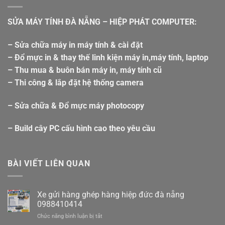
SỬA MÁY TÍNH ĐÀ NẴNG – HIỆP PHÁT COMPUTER:
– Sửa chữa máy in máy tính & cài đặt
– Đổ mực in & thay thế linh kiện máy in,máy tính, laptop
– Thu mua & buôn bán máy in, máy tính cũ
– Thi công & lắp đặt hệ thống camera
– Sửa chữa & Đổ mực máy photocopy
– Build cây PC cấu hình cao theo yêu cầu
BÀI VIẾT LIÊN QUAN
Xe gửi hàng ghép hàng hiệp đức đà nẵng
0988410414
ở
Chức năng bình luận bị tắt
Xe