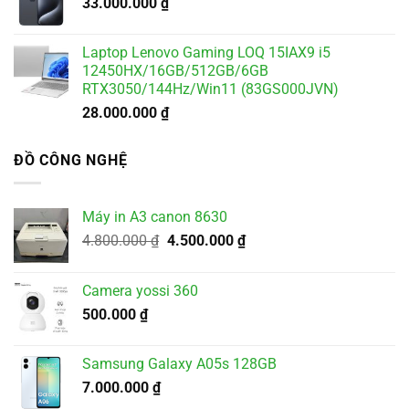
33.000.000
₫
Laptop Lenovo Gaming LOQ 15IAX9 i5
12450HX/16GB/512GB/6GB
RTX3050/144Hz/Win11 (83GS000JVN)
28.000.000
₫
ĐỒ CÔNG NGHỆ
Máy in A3 canon 8630
Giá
Giá
4.800.000
₫
4.500.000
₫
gốc
hiện
là:
tại
Camera yossi 360
4.800.000 ₫.
là:
500.000
₫
4.500.000 ₫.
Samsung Galaxy A05s 128GB
7.000.000
₫