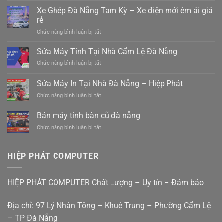
gửi
Xe Ghép Đà Nẵng Tam Kỳ – Xe điện mới êm ái giá
hàng
rẻ
ghép
ở
Chức năng bình luận bị tắt
hàng
Xe
hiệp
Ghép
Sửa Máy Tính Tại Nhà Cẩm Lệ Đà Nẵng
đức
Đà
đà
ở
Chức năng bình luận bị tắt
Nẵng
nẵng
Sửa
Tam
0988410414
Máy
Sửa Máy In Tại Nhà Đà Nẵng – Hiệp Phát
Kỳ
Tính
–
ở
Chức năng bình luận bị tắt
Tại
Xe
Sửa
Nhà
điện
Máy
Cẩm
Bán máy tính bàn cũ đà nẵng
mới
In
Lệ
êm
ở
Chức năng bình luận bị tắt
Tại
Đà
ái
Bán
Nhà
Nẵng
giá
máy
Đà
rẻ
tính
Nẵng
HIỆP PHÁT COMPUTER
bàn
–
cũ
Hiệp
đà
Phát
HIỆP PHÁT COMPUTER Chất Lượng – Uy tín – Đảm bảo
nẵng
Địa chỉ: 97 Lý Nhân Tông – Khuê Trung – Phường Cẩm Lệ
– TP Đà Nẵng