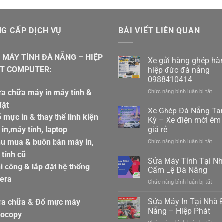
G CẤP DỊCH VỤ
BÀI VIẾT LIÊN QUAN
 MÁY TÍNH ĐÀ NẴNG – HIỆP
Xe gửi hàng ghép hà
T COMPUTER:
hiệp đức đà nẵng
0988410414
a chữa máy in máy tính &
ở
Chức năng bình luận bị tắt
Xe
đặt
gửi
Xe Ghép Đà Nẵng T
 mực in & thay thế linh kiện
hàn
Kỳ – Xe điện mới êm 
ghé
in,máy tính, laptop
giá rẻ
hàn
hu mua & buôn bán máy in,
ở
Chức năng bình luận bị tắt
hiệp
Xe
đức
tính cũ
Ghé
đà
Sửa Máy Tính Tại N
i công & lắp đặt hệ thống
Đà
nẵn
Cẩm Lệ Đà Nẵng
Nẵn
098
era
ở
Chức năng bình luận bị tắt
Ta
Sửa
Kỳ
Máy
Sửa Máy In Tại Nhà 
–
ửa chữa & Đổ mực máy
Tín
Xe
Nẵng – Hiệp Phát
tocopy
Tại
điệ