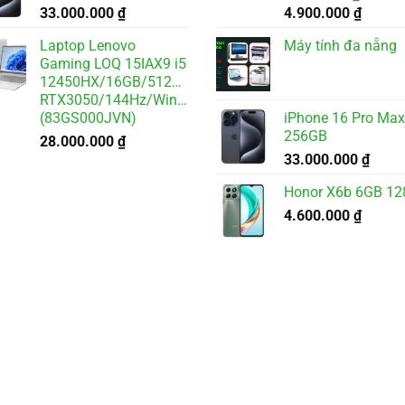
Giá
Giá
33.000.000
₫
4.900.000
₫
gốc
hiện
Laptop Lenovo
Máy tính đa nẵng
là:
tại
Gaming LOQ 15IAX9 i5
5.500.000 ₫.
là:
12450HX/16GB/512GB/6GB
4.900.
RTX3050/144Hz/Win11
(83GS000JVN)
iPhone 16 Pro Max
256GB
28.000.000
₫
33.000.000
₫
Honor X6b 6GB 1
4.600.000
₫