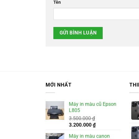
Tên
MỚI NHẤT
THI
Máy in màu cũ Epson
L805
3.500.000
₫
Giá
Giá
3.200.000
₫
gốc
hiện
Máy in màu canon
là:
tại