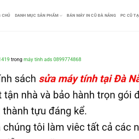
G CHỦ
DANH MỤC SẢN PHẨM
BÁN MÁY IN CŨ ĐÀ NẴNG
PC CŨ TẠ
1419
trong
máy tính ads 0899774868