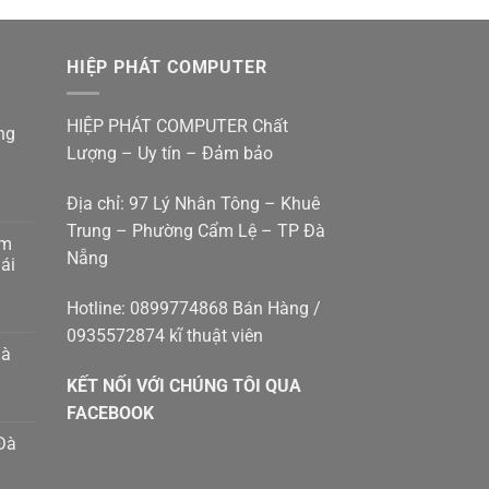
là:
tại
4.500.000 ₫.
là:
HIỆP PHÁT COMPUTER
4.000.000 ₫.
HIỆP PHÁT COMPUTER Chất
ng
Lượng – Uy tín – Đảm bảo
Địa chỉ: 97 Lý Nhân Tông – Khuê
Trung – Phường Cẩm Lệ – TP Đà
am
Nẵng
g
ái
p
g
Hotline: 0899774868 Bán Hàng /
0935572874 kĩ thuật viên
p
hà
g
KẾT NỐI VỚI CHÚNG TÔI QUA
g
8410414
m
FACEBOOK
Đà
h
n