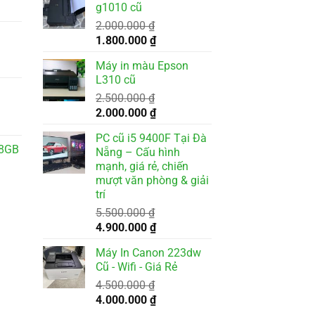
g1010 cũ
3.500.000 ₫.
là:
2.000.000
₫
3.200.000 ₫.
Giá
Giá
1.800.000
₫
gốc
hiện
Máy in màu Epson
000 ₫.
là:
tại
L310 cũ
2.000.000 ₫.
là:
2.500.000
₫
1.800.000 ₫.
Giá
Giá
2.000.000
₫
gốc
hiện
PC cũ i5 9400F Tại Đà
là:
tại
28GB
Nẵng – Cấu hình
2.500.000 ₫.
là:
mạnh, giá rẻ, chiến
2.000.000 ₫.
mượt văn phòng & giải
trí
5.500.000
₫
Giá
Giá
4.900.000
₫
gốc
hiện
Máy In Canon 223dw
là:
tại
Cũ - Wifi - Giá Rẻ
5.500.000 ₫.
là:
4.500.000
₫
4.900.000 ₫.
Giá
Giá
4.000.000
₫
gốc
hiện