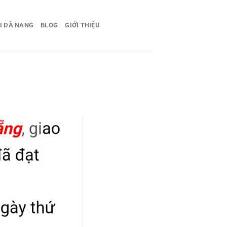
I ĐÀ NẴNG
BLOG
GIỚI THIỆU