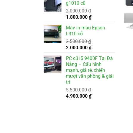
g1010 cũ
3.500.000 ₫.
là:
2.000.000
₫
3.200.000 ₫.
Giá
Giá
1.800.000
₫
gốc
hiện
Máy in màu Epson
là:
tại
L310 cũ
2.000.000 ₫.
là:
2.500.000
₫
1.800.000 ₫.
Giá
Giá
2.000.000
₫
gốc
hiện
PC cũ i5 9400F Tại Đà
là:
tại
Nẵng – Cấu hình
2.500.000 ₫.
là:
mạnh, giá rẻ, chiến
2.000.000 ₫.
mượt văn phòng & giải
trí
5.500.000
₫
Giá
Giá
4.900.000
₫
gốc
hiện
là:
tại
5.500.000 ₫.
là:
4.900.000 ₫.