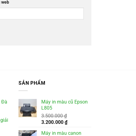
 web
SẢN PHẨM
i Đà
Máy in màu cũ Epson
L805
3.500.000
₫
giải
Giá
Giá
3.200.000
₫
gốc
hiện
Máy in màu canon
là:
tại