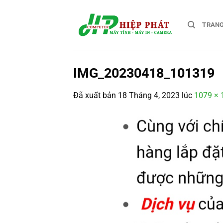
Chuyển
đến
TRAN
nội
dung
IMG_20230418_101319
Đã xuất bản
18 Tháng 4, 2023
lúc
1079 × 