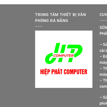
TRUNG TÂM THIẾT BỊ VĂN
CUN
PHÒNG ĐÀ NẴNG
SỬA
PHÁ
– Sử
cài 
– Đổ
máy 
– T
máy 
– Th
cam
– S
pho