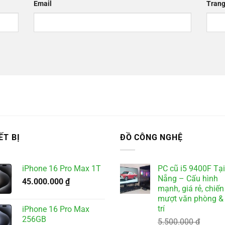
Email
Trang
ẾT BỊ
ĐỒ CÔNG NGHỆ
iPhone 16 Pro Max 1T
PC cũ i5 9400F Tạ
Nẵng – Cấu hình
45.000.000
₫
mạnh, giá rẻ, chiến
mượt văn phòng & 
trí
iPhone 16 Pro Max
256GB
5.500.000
₫