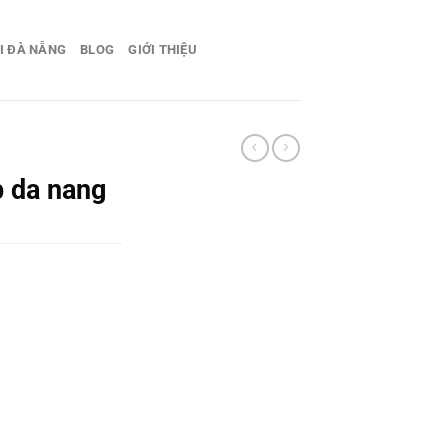
I ĐÀ NẴNG
BLOG
GIỚI THIỆU
p da nang