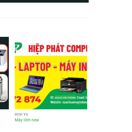
DỊCH VỤ
Máy tính new