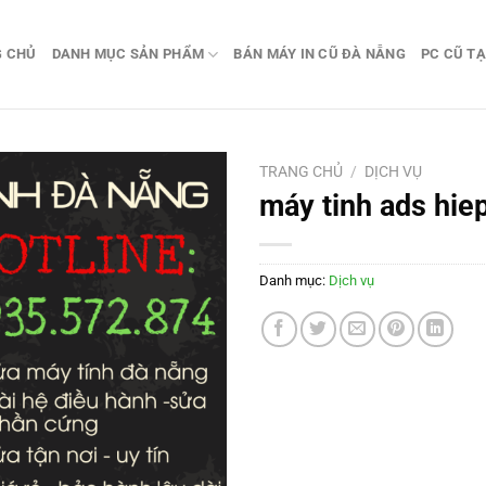
G CHỦ
DANH MỤC SẢN PHẨM
BÁN MÁY IN CŨ ĐÀ NẴNG
PC CŨ TẠ
TRANG CHỦ
/
DỊCH VỤ
máy tinh ads hie
Danh mục:
Dịch vụ