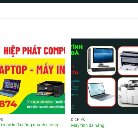
VỤ
DỊCH VỤ
rì máy in đà nẵng nhanh chóng
Máy tính đa nẵng