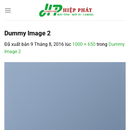
Chuyển
đến
nội
dung
Dummy Image 2
Đã xuất bản
9 Tháng 8, 2016
lúc
1000 × 650
trong
Dummy
Image 2