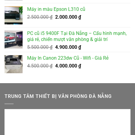
là:
tại
Máy in màu Epson L310 cũ
2.000.000 ₫.
là:
Giá
Giá
2.500.000
₫
2.000.000
₫
1.800.000 ₫.
gốc
hiện
là:
tại
PC cũ i5 9400F Tại Đà Nẵng – Cấu hình mạnh,
2.500.000 ₫.
là:
giá rẻ, chiến mượt văn phòng & giải trí
2.000.000 ₫.
Giá
Giá
5.500.000
₫
4.900.000
₫
gốc
hiện
Máy In Canon 223dw Cũ - Wifi - Giá Rẻ
là:
tại
Giá
Giá
4.500.000
₫
5.500.000 ₫.
4.000.000
₫
là:
gốc
hiện
4.900.000 ₫.
là:
tại
4.500.000 ₫.
là:
4.000.000 ₫.
TRUNG TÂM THIẾT BỊ VĂN PHÒNG ĐÀ NẴNG