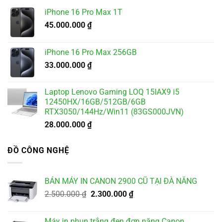
iPhone 16 Pro Max 1T
45.000.000
₫
iPhone 16 Pro Max 256GB
33.000.000
₫
Laptop Lenovo Gaming LOQ 15IAX9 i5
12450HX/16GB/512GB/6GB
RTX3050/144Hz/Win11 (83GS000JVN)
28.000.000
₫
ĐỒ CÔNG NGHỆ
BÁN MÁY IN CANON 2900 CŨ TẠI ĐÀ NẴNG
Giá
Giá
2.500.000
₫
2.300.000
₫
gốc
hiện
là:
tại
Máy in phun trắng đen đơn năng Canon