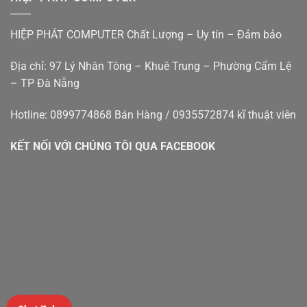
bàn
–
cũ
Hiệp
đà
Phát
HIỆP PHÁT COMPUTER Chất Lượng – Uy tín – Đảm bảo
nẵng
Địa chỉ: 97 Lý Nhân Tông – Khuê Trung – Phường Cẩm Lệ
– TP Đà Nẵng
Hotline: 0899774868 Bán Hàng / 0935572874 kĩ thuật viên
KẾT NỐI VỚI CHÚNG TÔI QUA FACEBOOK