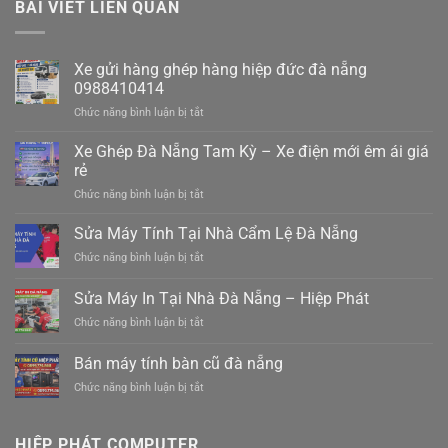
BÀI VIẾT LIÊN QUAN
Xe gửi hàng ghép hàng hiệp đức đà nẵng
0988410414
ở
Chức năng bình luận bị tắt
Xe
gửi
Xe Ghép Đà Nẵng Tam Kỳ – Xe điện mới êm ái giá
hàng
rẻ
ghép
ở
Chức năng bình luận bị tắt
hàng
Xe
hiệp
Ghép
Sửa Máy Tính Tại Nhà Cẩm Lệ Đà Nẵng
đức
Đà
đà
ở
Chức năng bình luận bị tắt
Nẵng
nẵng
Sửa
Tam
0988410414
Máy
Sửa Máy In Tại Nhà Đà Nẵng – Hiệp Phát
Kỳ
Tính
–
ở
Chức năng bình luận bị tắt
Tại
Xe
Sửa
Nhà
điện
Máy
Cẩm
Bán máy tính bàn cũ đà nẵng
mới
In
Lệ
êm
ở
Chức năng bình luận bị tắt
Tại
Đà
ái
Bán
Nhà
Nẵng
giá
máy
Đà
rẻ
tính
Nẵng
HIỆP PHÁT COMPUTER