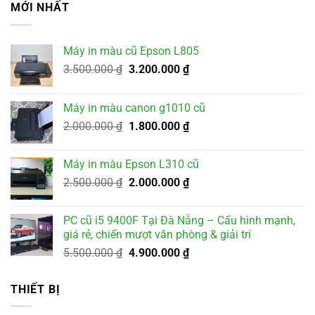
MỚI NHẤT
Máy in màu cũ Epson L805
Giá
Giá
3.500.000
₫
3.200.000
₫
gốc
hiện
là:
tại
Máy in màu canon g1010 cũ
3.500.000 ₫.
là:
Giá
Giá
2.000.000
₫
1.800.000
₫
3.200.000 ₫.
gốc
hiện
là:
tại
Máy in màu Epson L310 cũ
2.000.000 ₫.
là:
Giá
Giá
2.500.000
₫
2.000.000
₫
1.800.000 ₫.
gốc
hiện
là:
tại
PC cũ i5 9400F Tại Đà Nẵng – Cấu hình mạnh,
2.500.000 ₫.
là:
giá rẻ, chiến mượt văn phòng & giải trí
2.000.000 ₫.
Giá
Giá
5.500.000
₫
4.900.000
₫
gốc
hiện
là:
tại
THIẾT BỊ
5.500.000 ₫.
là:
4.900.000 ₫.