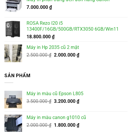
2.500.000 ₫.
là:
7.000.000
₫
2.300.000 ₫.
ROSA Rezo I20 i5
13400F/16GB/500GB/RTX3050 6GB/Win11
18.800.000
₫
Máy in Hp 2035 cũ 2 mặt
Giá
Giá
2.500.000
₫
2.000.000
₫
gốc
hiện
là:
tại
2.500.000 ₫.
là:
SẢN PHẨM
2.000.000 ₫.
Máy in màu cũ Epson L805
Giá
Giá
3.500.000
₫
3.200.000
₫
gốc
hiện
là:
tại
Máy in màu canon g1010 cũ
3.500.000 ₫.
là:
Giá
Giá
2.000.000
₫
1.800.000
₫
3.200.000 ₫.
gốc
hiện