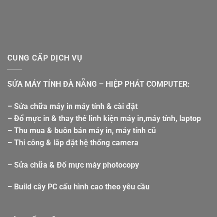
CUNG CẤP DỊCH VỤ
SỬA MÁY TÍNH ĐÀ NẴNG – HIỆP PHÁT COMPUTER:
– Sửa chữa máy in máy tính & cài đặt
– Đổ mực in & thay thế linh kiện máy in,máy tính, laptop
– Thu mua & buôn bán máy in, máy tính cũ
– Thi công & lắp đặt hệ thống camera
– Sửa chữa & Đổ mực máy photocopy
– Build cây PC cấu hình cao theo yêu cầu