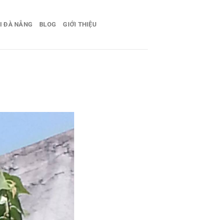
I ĐÀ NẴNG
BLOG
GIỚI THIỆU