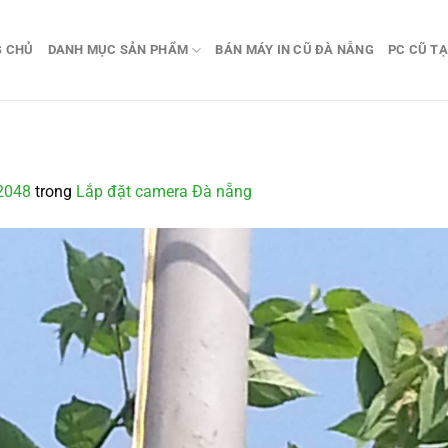
G CHỦ
DANH MỤC SẢN PHẨM
BÁN MÁY IN CŨ ĐÀ NẴNG
PC CŨ TẠ
2048
trong
Lắp đặt camera Đà nẵng