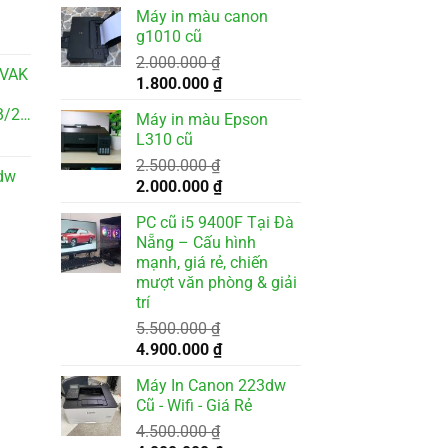
gốc
hiện
Máy in màu canon
là:
tại
g1010 cũ
3.500.000 ₫.
là:
2.000.000
₫
3.200.000 ₫.
WVAK
Giá
Giá
1.800.000
₫
gốc
hiện
3.8
Máy in màu Epson
là:
tại
L310 cũ
2.000.000 ₫.
là:
2.500.000
₫
1.800.000 ₫.
dw
Giá
Giá
2.000.000
₫
gốc
hiện
PC cũ i5 9400F Tại Đà
là:
tại
Nẵng – Cấu hình
2.500.000 ₫.
là:
mạnh, giá rẻ, chiến
2.000.000 ₫.
mượt văn phòng & giải
trí
000 ₫.
5.500.000
₫
Giá
Giá
4.900.000
₫
gốc
hiện
Máy In Canon 223dw
là:
tại
Cũ - Wifi - Giá Rẻ
5.500.000 ₫.
là:
4.500.000
₫
4.900.000 ₫.