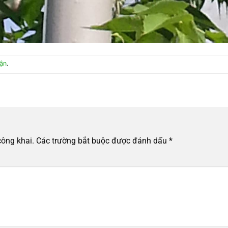
uận
.
công khai.
Các trường bắt buộc được đánh dấu
*