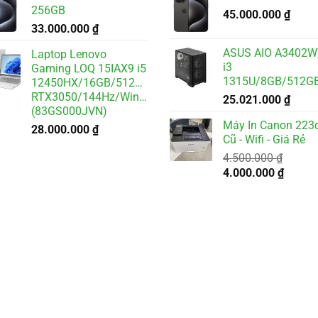
256GB
45.000.000
₫
33.000.000
₫
ASUS AIO A3402
Laptop Lenovo
i3
Gaming LOQ 15IAX9 i5
1315U/8GB/512GB/2
12450HX/16GB/512GB/6GB
RTX3050/144Hz/Win11
25.021.000
₫
(83GS000JVN)
Máy In Canon 223
28.000.000
₫
Cũ - Wifi - Giá Rẻ
4.500.000
₫
Giá
Giá
4.000.000
₫
gốc
hiện
là:
tại
4.500.000 ₫.
là:
4.000.