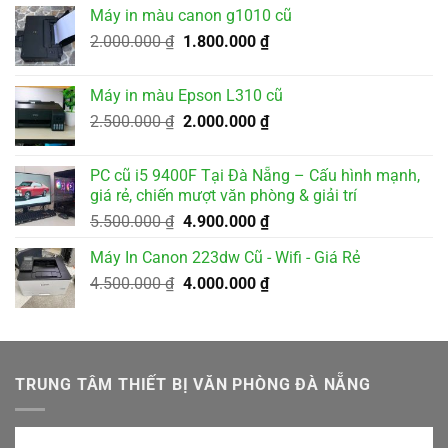
là:
tại
Máy in màu canon g1010 cũ
3.500.000 ₫.
là:
Giá
Giá
2.000.000
₫
1.800.000
₫
3.200.000 ₫.
gốc
hiện
là:
tại
Máy in màu Epson L310 cũ
2.000.000 ₫.
là:
Giá
Giá
2.500.000
₫
2.000.000
₫
1.800.000 ₫.
gốc
hiện
là:
tại
PC cũ i5 9400F Tại Đà Nẵng – Cấu hình mạnh,
2.500.000 ₫.
là:
giá rẻ, chiến mượt văn phòng & giải trí
2.000.000 ₫.
Giá
Giá
5.500.000
₫
4.900.000
₫
gốc
hiện
Máy In Canon 223dw Cũ - Wifi - Giá Rẻ
là:
tại
Giá
Giá
4.500.000
₫
5.500.000 ₫.
4.000.000
₫
là:
gốc
hiện
4.900.000 ₫.
là:
tại
4.500.000 ₫.
là:
4.000.000 ₫.
TRUNG TÂM THIẾT BỊ VĂN PHÒNG ĐÀ NẴNG