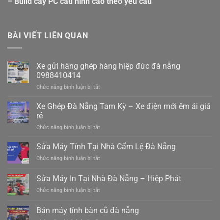
– Build cây PC cấu hình cao theo yêu cầu
BÀI VIẾT LIÊN QUAN
Xe gửi hàng ghép hàng hiệp đức đà nẵng
0988410414
ở
Chức năng bình luận bị tắt
Xe
gửi
Xe Ghép Đà Nẵng Tam Kỳ – Xe điện mới êm ái giá
hàng
rẻ
ghép
ở
Chức năng bình luận bị tắt
hàng
Xe
hiệp
Ghép
Sửa Máy Tính Tại Nhà Cẩm Lệ Đà Nẵng
đức
Đà
đà
ở
Chức năng bình luận bị tắt
Nẵng
nẵng
Sửa
Tam
0988410414
Máy
Sửa Máy In Tại Nhà Đà Nẵng – Hiệp Phát
Kỳ
Tính
–
ở
Chức năng bình luận bị tắt
Tại
Xe
Sửa
Nhà
điện
Máy
Cẩm
Bán máy tính bàn cũ đà nẵng
mới
In
Lệ
êm