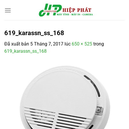
Chuyển
đến
nội
dung
619_karassn_ss_168
Đã xuất bản
5 Tháng 7, 2017
lúc
650 × 525
trong
619_karassn_ss_168