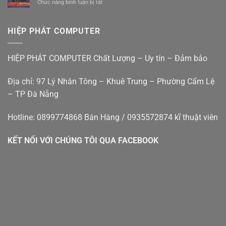
ở
Chức năng bình luận bị tắt
Tại
Đà
ái
Bán
Nhà
Nẵng
giá
máy
Đà
rẻ
tính
Nẵng
HIỆP PHÁT COMPUTER
bàn
–
cũ
Hiệp
đà
Phát
HIỆP PHÁT COMPUTER Chất Lượng – Uy tín – Đảm bảo
nẵng
Địa chỉ: 97 Lý Nhân Tông – Khuê Trung – Phường Cẩm Lệ
– TP Đà Nẵng
Hotline: 0899774868 Bán Hàng / 0935572874 kĩ thuật viên
KẾT NỐI VỚI CHÚNG TÔI QUA FACEBOOK