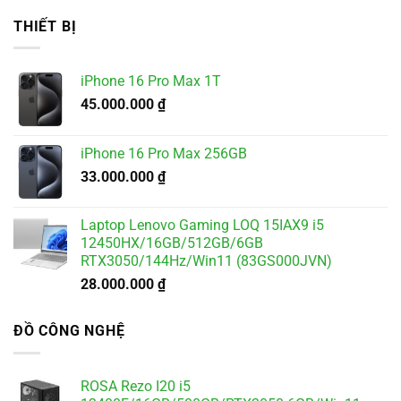
là:
tại
THIẾT BỊ
5.500.000 ₫.
là:
4.900.000 ₫.
iPhone 16 Pro Max 1T
45.000.000
₫
iPhone 16 Pro Max 256GB
33.000.000
₫
Laptop Lenovo Gaming LOQ 15IAX9 i5
12450HX/16GB/512GB/6GB
RTX3050/144Hz/Win11 (83GS000JVN)
28.000.000
₫
ĐỒ CÔNG NGHỆ
ROSA Rezo I20 i5