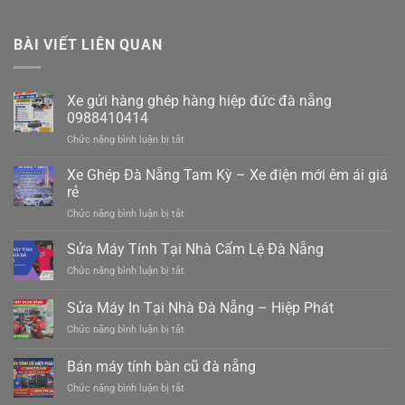
BÀI VIẾT LIÊN QUAN
Xe gửi hàng ghép hàng hiệp đức đà nẵng
0988410414
ở
Chức năng bình luận bị tắt
Xe
gửi
Xe Ghép Đà Nẵng Tam Kỳ – Xe điện mới êm ái giá
hàng
rẻ
ghép
ở
Chức năng bình luận bị tắt
hàng
Xe
hiệp
Ghép
Sửa Máy Tính Tại Nhà Cẩm Lệ Đà Nẵng
đức
Đà
đà
ở
Chức năng bình luận bị tắt
Nẵng
nẵng
Sửa
Tam
0988410414
Máy
Sửa Máy In Tại Nhà Đà Nẵng – Hiệp Phát
Kỳ
Tính
–
ở
Chức năng bình luận bị tắt
Tại
Xe
Sửa
Nhà
điện
Máy
Cẩm
Bán máy tính bàn cũ đà nẵng
mới
In
Lệ
êm
ở
Chức năng bình luận bị tắt
Tại
Đà
ái
Bán