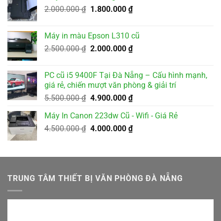
Giá
Giá
2.000.000
₫
1.800.000
₫
3.200.000 ₫.
gốc
hiện
là:
tại
Máy in màu Epson L310 cũ
2.000.000 ₫.
là:
Giá
Giá
2.500.000
₫
2.000.000
₫
1.800.000 ₫.
gốc
hiện
là:
tại
PC cũ i5 9400F Tại Đà Nẵng – Cấu hình mạnh,
2.500.000 ₫.
là:
giá rẻ, chiến mượt văn phòng & giải trí
2.000.000 ₫.
Giá
Giá
5.500.000
₫
4.900.000
₫
gốc
hiện
Máy In Canon 223dw Cũ - Wifi - Giá Rẻ
là:
tại
Giá
Giá
4.500.000
₫
5.500.000 ₫.
4.000.000
₫
là:
gốc
hiện
4.900.000 ₫.
là:
tại
4.500.000 ₫.
là:
4.000.000 ₫.
TRUNG TÂM THIẾT BỊ VĂN PHÒNG ĐÀ NẴNG