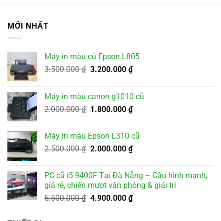
MỚI NHẤT
Máy in màu cũ Epson L805
Giá
Giá
3.500.000
₫
3.200.000
₫
gốc
hiện
là:
tại
Máy in màu canon g1010 cũ
3.500.000 ₫.
là:
Giá
Giá
2.000.000
₫
1.800.000
₫
3.200.000 ₫.
gốc
hiện
là:
tại
Máy in màu Epson L310 cũ
2.000.000 ₫.
là:
Giá
Giá
2.500.000
₫
2.000.000
₫
1.800.000 ₫.
gốc
hiện
là:
tại
PC cũ i5 9400F Tại Đà Nẵng – Cấu hình mạnh,
2.500.000 ₫.
là:
giá rẻ, chiến mượt văn phòng & giải trí
2.000.000 ₫.
Giá
Giá
5.500.000
₫
4.900.000
₫
gốc
hiện
là:
tại