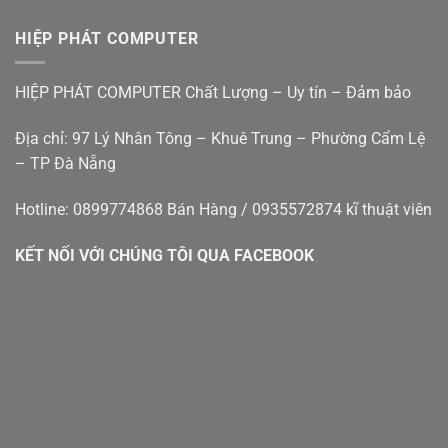
Nhà
Nẵng
giá
máy
Đà
rẻ
tính
Nẵng
HIỆP PHÁT COMPUTER
bàn
–
cũ
Hiệp
đà
Phát
HIỆP PHÁT COMPUTER Chất Lượng – Uy tín – Đảm bảo
nẵng
Địa chỉ: 97 Lý Nhân Tông – Khuê Trung – Phường Cẩm Lệ
– TP Đà Nẵng
Hotline: 0899774868 Bán Hàng / 0935572874 kĩ thuật viên
KẾT NỐI VỚI CHÚNG TÔI QUA FACEBOOK