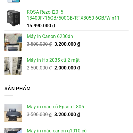
ROSA Rezo I20 i5
13400F/16GB/500GB/RTX3050 6GB/Win11
15.990.000
₫
Máy In Canon 6230dn
Giá
Giá
3.500.000
₫
3.200.000
₫
gốc
hiện
là:
tại
Máy in Hp 2035 cũ 2 mặt
3.500.000 ₫.
là:
Giá
Giá
2.500.000
₫
2.000.000
₫
3.200.000 ₫.
gốc
hiện
là:
tại
2.500.000 ₫.
là:
SẢN PHẨM
2.000.000 ₫.
Máy in màu cũ Epson L805
Giá
Giá
3.500.000
₫
3.200.000
₫
gốc
hiện
là:
tại
Máy in màu canon g1010 cũ
3.500.000 ₫.
là: