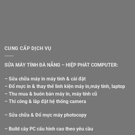
CUNG CẤP DỊCH VỤ
SỬA MÁY TÍNH ĐÀ NẴNG – HIỆP PHÁT COMPUTER:
– Sửa chữa máy in máy tính & cài đặt
– Đổ mực in & thay thế linh kiện máy in,máy tính, laptop
– Thu mua & buôn bán máy in, máy tính cũ
– Thi công & lắp đặt hệ thống camera
– Sửa chữa & Đổ mực máy photocopy
– Build cây PC cấu hình cao theo yêu cầu