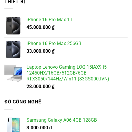
THIẾT BỊ
5.500.000 ₫.
là:
4.900.000 ₫.
iPhone 16 Pro Max 1T
45.000.000
₫
iPhone 16 Pro Max 256GB
33.000.000
₫
Laptop Lenovo Gaming LOQ 15IAX9 i5
12450HX/16GB/512GB/6GB
RTX3050/144Hz/Win11 (83GS000JVN)
28.000.000
₫
ĐỒ CÔNG NGHỆ
Samsung Galaxy A06 4GB 128GB
3.000.000
₫