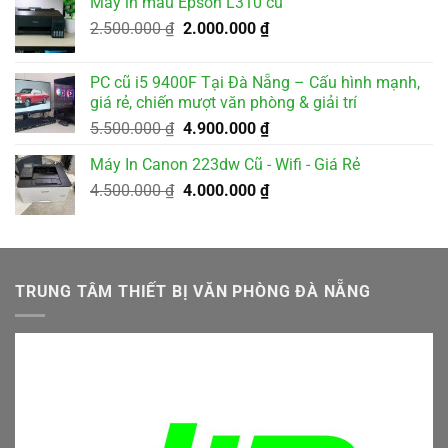
Máy in màu Epson L310 cũ
2.000.000 ₫.
là:
Giá
Giá
2.500.000
₫
2.000.000
₫
1.800.000 ₫.
gốc
hiện
là:
tại
PC cũ i5 9400F Tại Đà Nẵng – Cấu hình mạnh,
2.500.000 ₫.
là:
giá rẻ, chiến mượt văn phòng & giải trí
2.000.000 ₫.
Giá
Giá
5.500.000
₫
4.900.000
₫
gốc
hiện
Máy In Canon 223dw Cũ - Wifi - Giá Rẻ
là:
tại
Giá
Giá
4.500.000
₫
5.500.000 ₫.
4.000.000
₫
là:
gốc
hiện
4.900.000 ₫.
là:
tại
4.500.000 ₫.
là:
4.000.000 ₫.
TRUNG TÂM THIẾT BỊ VĂN PHÒNG ĐÀ NẴNG