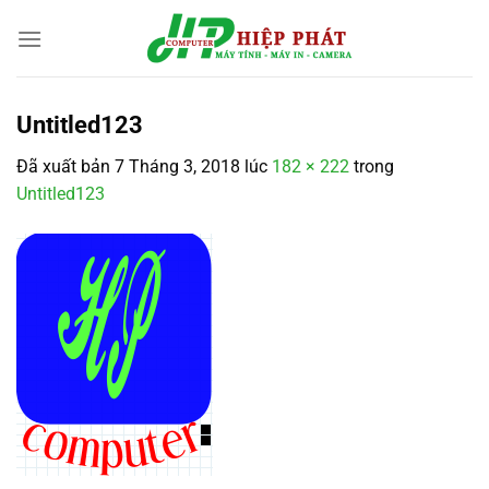
Chuyển
đến
nội
dung
Untitled123
Đã xuất bản
7 Tháng 3, 2018
lúc
182 × 222
trong
Untitled123