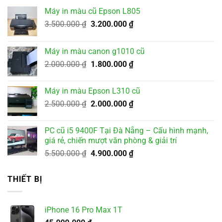
Máy in màu cũ Epson L805
Giá
Giá
3.500.000
₫
3.200.000
₫
gốc
hiện
là:
tại
Máy in màu canon g1010 cũ
3.500.000 ₫.
là:
Giá
Giá
2.000.000
₫
1.800.000
₫
3.200.000 ₫.
gốc
hiện
là:
tại
Máy in màu Epson L310 cũ
2.000.000 ₫.
là:
Giá
Giá
2.500.000
₫
2.000.000
₫
1.800.000 ₫.
gốc
hiện
là:
tại
PC cũ i5 9400F Tại Đà Nẵng – Cấu hình mạnh,
2.500.000 ₫.
là:
giá rẻ, chiến mượt văn phòng & giải trí
2.000.000 ₫.
Giá
Giá
5.500.000
₫
4.900.000
₫
gốc
hiện
là:
tại
THIẾT BỊ
5.500.000 ₫.
là:
4.900.000 ₫.
iPhone 16 Pro Max 1T