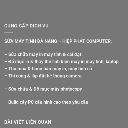
CUNG CẤP DỊCH VỤ
SỬA MÁY TÍNH ĐÀ NẴNG – HIỆP PHÁT COMPUTER:
– Sửa chữa máy in máy tính & cài đặt
– Đổ mực in & thay thế linh kiện máy in,máy tính, laptop
– Thu mua & buôn bán máy in, máy tính cũ
– Thi công & lắp đặt hệ thống camera
– Sửa chữa & Đổ mực máy photocopy
– Build cây PC cấu hình cao theo yêu cầu
BÀI VIẾT LIÊN QUAN