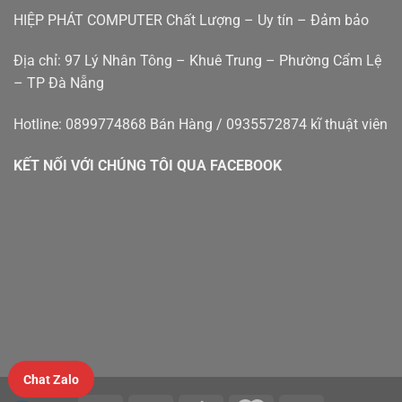
đà
Phát
HIỆP PHÁT COMPUTER Chất Lượng – Uy tín – Đảm bảo
nẵng
Địa chỉ: 97 Lý Nhân Tông – Khuê Trung – Phường Cẩm Lệ
– TP Đà Nẵng
Hotline: 0899774868 Bán Hàng / 0935572874 kĩ thuật viên
KẾT NỐI VỚI CHÚNG TÔI QUA FACEBOOK
Chat Zalo