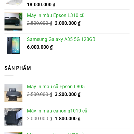
18.000.000
₫
Máy in màu Epson L310 cũ
Giá
Giá
2.500.000
₫
2.000.000
₫
gốc
hiện
là:
tại
Samsung Galaxy A35 5G 128GB
2.500.000 ₫.
là:
6.000.000
₫
2.000.000 ₫.
SẢN PHẨM
Máy in màu cũ Epson L805
Giá
Giá
3.500.000
₫
3.200.000
₫
gốc
hiện
là:
tại
Máy in màu canon g1010 cũ
3.500.000 ₫.
là:
Giá
Giá
2.000.000
₫
1.800.000
₫
3.200.000 ₫.
gốc
hiện
là:
tại