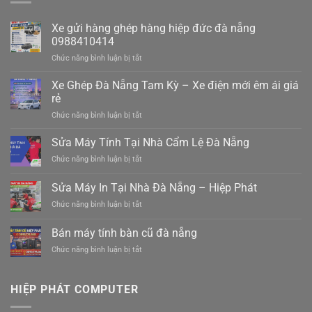
Xe gửi hàng ghép hàng hiệp đức đà nẵng
0988410414
ở
Chức năng bình luận bị tắt
Xe
gửi
Xe Ghép Đà Nẵng Tam Kỳ – Xe điện mới êm ái giá
hàng
rẻ
ghép
ở
Chức năng bình luận bị tắt
hàng
Xe
hiệp
Ghép
Sửa Máy Tính Tại Nhà Cẩm Lệ Đà Nẵng
đức
Đà
đà
ở
Chức năng bình luận bị tắt
Nẵng
nẵng
Sửa
Tam
0988410414
Máy
Sửa Máy In Tại Nhà Đà Nẵng – Hiệp Phát
Kỳ
Tính
–
ở
Chức năng bình luận bị tắt
Tại
Xe
Sửa
Nhà
điện
Máy
Cẩm
Bán máy tính bàn cũ đà nẵng
mới
In
Lệ
êm
ở
Chức năng bình luận bị tắt
Tại
Đà
ái
Bán
Nhà
Nẵng
giá
máy
Đà
rẻ
tính
Nẵng
HIỆP PHÁT COMPUTER
bàn
–
cũ
Hiệp