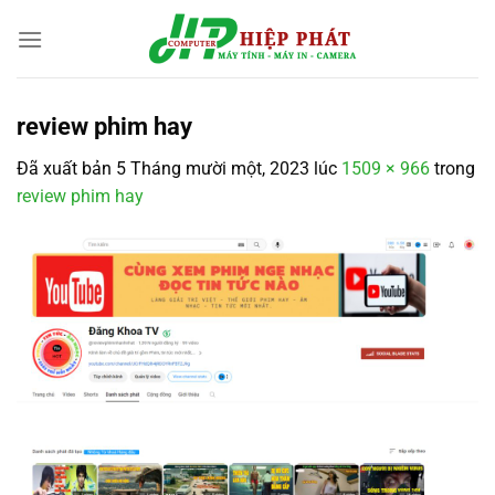
Chuyển
đến
nội
dung
review phim hay
Đã xuất bản
5 Tháng mười một, 2023
lúc
1509 × 966
trong
review phim hay