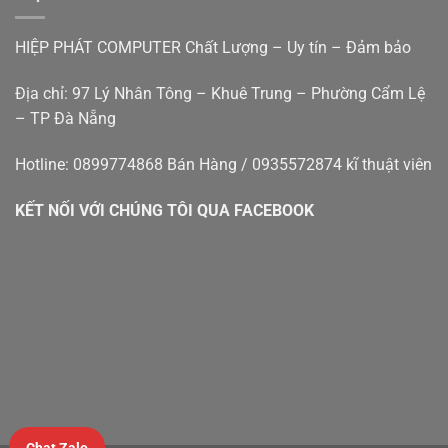
bàn
–
cũ
Hiệp
đà
Phát
HIỆP PHÁT COMPUTER Chất Lượng – Uy tín – Đảm bảo
nẵng
Địa chỉ: 97 Lý Nhân Tông – Khuê Trung – Phường Cẩm Lệ
– TP Đà Nẵng
Hotline: 0899774868 Bán Hàng / 0935572874 kĩ thuật viên
KẾT NỐI VỚI CHÚNG TÔI QUA FACEBOOK
Chat Zalo