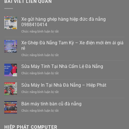
BÀI VIẾT LIÊN QUAN
Xe gửi hàng ghép hàng hiệp đức đà nẵng
0988410414
ở
Chức năng bình luận bị tắt
Xe
gửi
Xe Ghép Đà Nẵng Tam Kỳ – Xe điện mới êm ái giá
hàng
rẻ
ghép
ở
Chức năng bình luận bị tắt
hàng
Xe
hiệp
Ghép
Sửa Máy Tính Tại Nhà Cẩm Lệ Đà Nẵng
đức
Đà
đà
ở
Chức năng bình luận bị tắt
Nẵng
nẵng
Sửa
Tam
0988410414
Máy
Sửa Máy In Tại Nhà Đà Nẵng – Hiệp Phát
Kỳ
Tính
–
ở
Chức năng bình luận bị tắt
Tại
Xe
Sửa
Nhà
điện
Máy
Cẩm
Bán máy tính bàn cũ đà nẵng
mới
In
Lệ
êm
ở
Chức năng bình luận bị tắt
Tại
Đà
ái
Bán
Nhà
Nẵng
giá
máy
Đà
rẻ
tính
Nẵng
HIỆP PHÁT COMPUTER