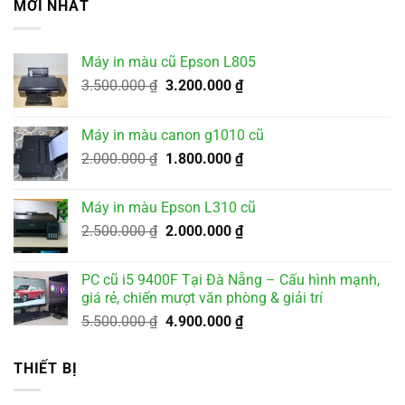
MỚI NHẤT
Máy in màu cũ Epson L805
Giá
Giá
3.500.000
₫
3.200.000
₫
gốc
hiện
là:
tại
Máy in màu canon g1010 cũ
3.500.000 ₫.
là:
Giá
Giá
2.000.000
₫
1.800.000
₫
3.200.000 ₫.
gốc
hiện
là:
tại
Máy in màu Epson L310 cũ
2.000.000 ₫.
là:
Giá
Giá
2.500.000
₫
2.000.000
₫
1.800.000 ₫.
gốc
hiện
là:
tại
PC cũ i5 9400F Tại Đà Nẵng – Cấu hình mạnh,
2.500.000 ₫.
là:
giá rẻ, chiến mượt văn phòng & giải trí
2.000.000 ₫.
Giá
Giá
5.500.000
₫
4.900.000
₫
gốc
hiện
là:
tại
THIẾT BỊ
5.500.000 ₫.
là:
4.900.000 ₫.