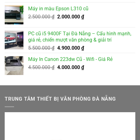
là:
tại
Máy in màu Epson L310 cũ
2.000.000 ₫.
là:
Giá
Giá
2.500.000
₫
2.000.000
₫
1.800.000 ₫.
gốc
hiện
là:
tại
PC cũ i5 9400F Tại Đà Nẵng – Cấu hình mạnh,
2.500.000 ₫.
là:
giá rẻ, chiến mượt văn phòng & giải trí
2.000.000 ₫.
Giá
Giá
5.500.000
₫
4.900.000
₫
gốc
hiện
Máy In Canon 223dw Cũ - Wifi - Giá Rẻ
là:
tại
Giá
Giá
4.500.000
₫
5.500.000 ₫.
4.000.000
₫
là:
gốc
hiện
4.900.000 ₫.
là:
tại
4.500.000 ₫.
là:
4.000.000 ₫.
TRUNG TÂM THIẾT BỊ VĂN PHÒNG ĐÀ NẴNG