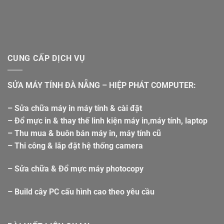
CUNG CẤP DỊCH VỤ
SỬA MÁY TÍNH ĐÀ NẴNG – HIỆP PHÁT COMPUTER:
– Sửa chữa máy in máy tính & cài đặt
– Đổ mực in & thay thế linh kiện máy in,máy tính, laptop
– Thu mua & buôn bán máy in, máy tính cũ
– Thi công & lắp đặt hệ thống camera
– Sửa chữa & Đổ mực máy photocopy
– Build cây PC cấu hình cao theo yêu cầu