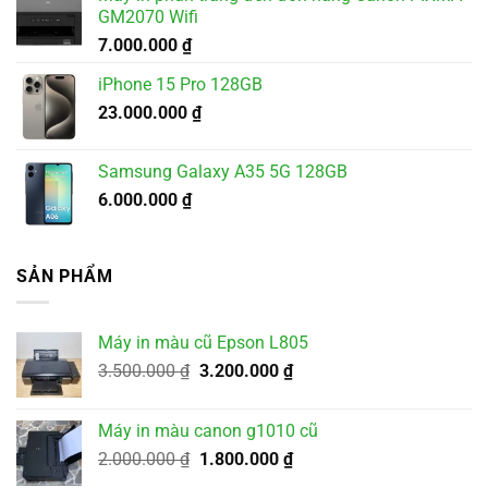
GM2070 Wifi
7.000.000
₫
iPhone 15 Pro 128GB
23.000.000
₫
Samsung Galaxy A35 5G 128GB
6.000.000
₫
SẢN PHẨM
Máy in màu cũ Epson L805
Giá
Giá
3.500.000
₫
3.200.000
₫
gốc
hiện
là:
tại
Máy in màu canon g1010 cũ
3.500.000 ₫.
là:
Giá
Giá
2.000.000
₫
1.800.000
₫
3.200.000 ₫.
gốc
hiện