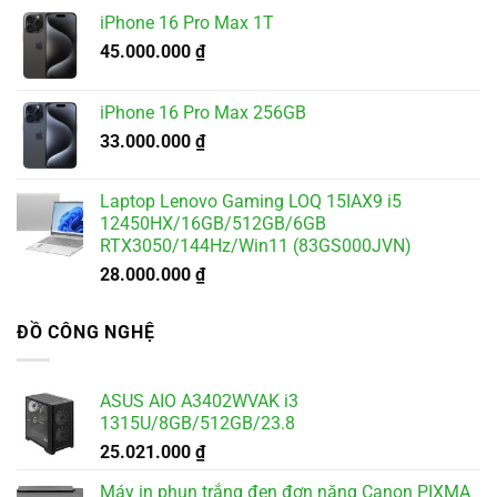
iPhone 16 Pro Max 1T
45.000.000
₫
iPhone 16 Pro Max 256GB
33.000.000
₫
Laptop Lenovo Gaming LOQ 15IAX9 i5
12450HX/16GB/512GB/6GB
RTX3050/144Hz/Win11 (83GS000JVN)
28.000.000
₫
ĐỒ CÔNG NGHỆ
ASUS AIO A3402WVAK i3
1315U/8GB/512GB/23.8
25.021.000
₫
Máy in phun trắng đen đơn năng Canon PIXMA