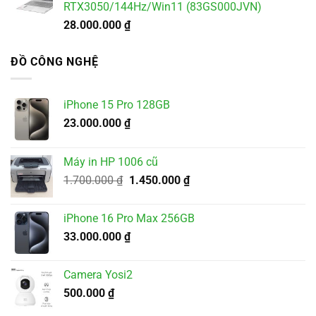
RTX3050/144Hz/Win11 (83GS000JVN)
28.000.000
₫
ĐỒ CÔNG NGHỆ
iPhone 15 Pro 128GB
23.000.000
₫
Máy in HP 1006 cũ
Giá
Giá
1.700.000
₫
1.450.000
₫
gốc
hiện
là:
tại
iPhone 16 Pro Max 256GB
1.700.000 ₫.
là:
33.000.000
₫
1.450.000 ₫.
Camera Yosi2
500.000
₫