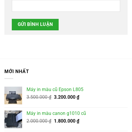
MỚI NHẤT
Máy in màu cũ Epson L805
Giá
Giá
3.500.000
₫
3.200.000
₫
gốc
hiện
là:
tại
Máy in màu canon g1010 cũ
3.500.000 ₫.
là:
Giá
Giá
2.000.000
₫
1.800.000
₫
3.200.000 ₫.
gốc
hiện