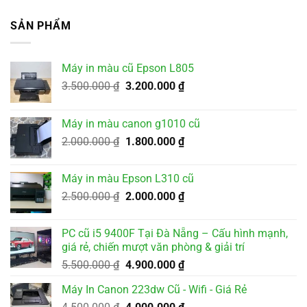
SẢN PHẨM
Máy in màu cũ Epson L805
Giá
Giá
3.500.000
₫
3.200.000
₫
gốc
hiện
là:
tại
Máy in màu canon g1010 cũ
3.500.000 ₫.
là:
Giá
Giá
2.000.000
₫
1.800.000
₫
3.200.000 ₫.
gốc
hiện
là:
tại
Máy in màu Epson L310 cũ
2.000.000 ₫.
là:
Giá
Giá
2.500.000
₫
2.000.000
₫
1.800.000 ₫.
gốc
hiện
là:
tại
PC cũ i5 9400F Tại Đà Nẵng – Cấu hình mạnh,
2.500.000 ₫.
là:
giá rẻ, chiến mượt văn phòng & giải trí
2.000.000 ₫.
Giá
Giá
5.500.000
₫
4.900.000
₫
gốc
hiện
Máy In Canon 223dw Cũ - Wifi - Giá Rẻ
là:
tại
Giá
Giá