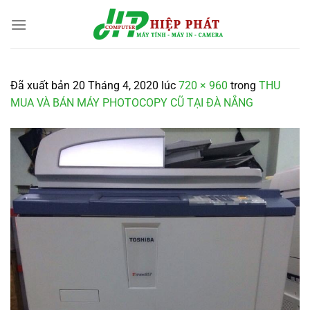
Chuyển
đến
nội
dung
Đã xuất bản
20 Tháng 4, 2020
lúc
720 × 960
trong
THU
MUA VÀ BÁN MÁY PHOTOCOPY CŨ TẠI ĐÀ NẴNG