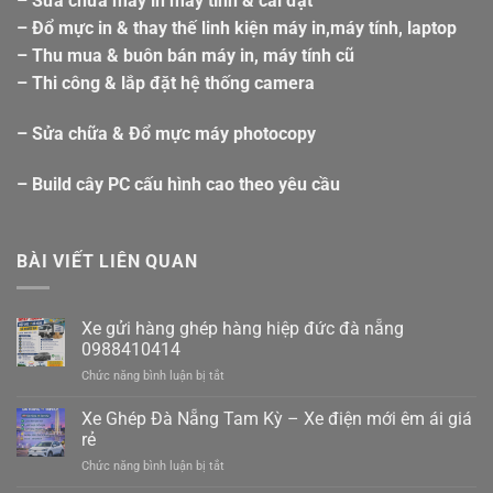
– Sửa chữa máy in máy tính & cài đặt
– Đổ mực in & thay thế linh kiện máy in,máy tính, laptop
– Thu mua & buôn bán máy in, máy tính cũ
– Thi công & lắp đặt hệ thống camera
– Sửa chữa & Đổ mực máy photocopy
– Build cây PC cấu hình cao theo yêu cầu
BÀI VIẾT LIÊN QUAN
Xe gửi hàng ghép hàng hiệp đức đà nẵng
0988410414
ở
Chức năng bình luận bị tắt
Xe
gửi
Xe Ghép Đà Nẵng Tam Kỳ – Xe điện mới êm ái giá
hàng
rẻ
ghép
ở
Chức năng bình luận bị tắt
hàng
Xe
hiệp