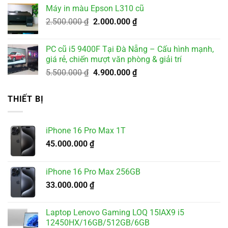
là:
tại
Máy in màu Epson L310 cũ
2.000.000 ₫.
là:
Giá
Giá
2.500.000
₫
2.000.000
₫
1.800.000 ₫.
gốc
hiện
là:
tại
PC cũ i5 9400F Tại Đà Nẵng – Cấu hình mạnh,
2.500.000 ₫.
là:
giá rẻ, chiến mượt văn phòng & giải trí
2.000.000 ₫.
Giá
Giá
5.500.000
₫
4.900.000
₫
gốc
hiện
là:
tại
THIẾT BỊ
5.500.000 ₫.
là:
4.900.000 ₫.
iPhone 16 Pro Max 1T
45.000.000
₫
iPhone 16 Pro Max 256GB
33.000.000
₫
Laptop Lenovo Gaming LOQ 15IAX9 i5
12450HX/16GB/512GB/6GB