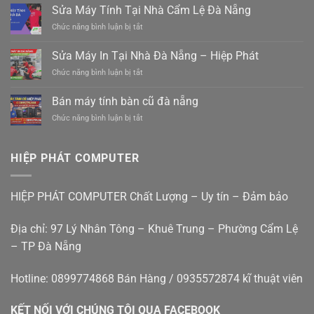
Ghép
Sửa Máy Tính Tại Nhà Cẩm Lệ Đà Nẵng
đức
Đà
đà
ở
Chức năng bình luận bị tắt
Nẵng
nẵng
Sửa
Tam
0988410414
Máy
Sửa Máy In Tại Nhà Đà Nẵng – Hiệp Phát
Kỳ
Tính
–
ở
Chức năng bình luận bị tắt
Tại
Xe
Sửa
Nhà
điện
Máy
Cẩm
Bán máy tính bàn cũ đà nẵng
mới
In
Lệ
êm
ở
Chức năng bình luận bị tắt
Tại
Đà
ái
Bán
Nhà
Nẵng
giá
máy
Đà
rẻ
tính
Nẵng
HIỆP PHÁT COMPUTER
bàn
–
cũ
Hiệp
đà
Phát
HIỆP PHÁT COMPUTER Chất Lượng – Uy tín – Đảm bảo
nẵng
Địa chỉ: 97 Lý Nhân Tông – Khuê Trung – Phường Cẩm Lệ
– TP Đà Nẵng
Hotline: 0899774868 Bán Hàng / 0935572874 kĩ thuật viên
KẾT NỐI VỚI CHÚNG TÔI QUA FACEBOOK