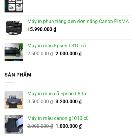
2.500.000 ₫.
Máy in phun trắng đen đơn năng Canon PIXMA
15.990.000
₫
Máy in màu Epson L310 cũ
Giá
Giá
2.500.000
₫
2.000.000
₫
gốc
hiện
là:
tại
2.500.000 ₫.
là:
SẢN PHẨM
2.000.000 ₫.
Máy in màu cũ Epson L805
Giá
Giá
3.500.000
₫
3.200.000
₫
gốc
hiện
là:
tại
Máy in màu canon g1010 cũ
3.500.000 ₫.
là:
Giá
Giá
2.000.000
₫
1.800.000
₫
3.200.000 ₫.
gốc
hiện