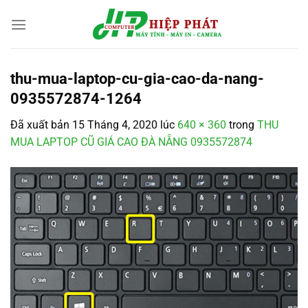
Chuyển
đến
nội
dung
thu-mua-laptop-cu-gia-cao-da-nang-
0935572874-1264
Đã xuất bản
15 Tháng 4, 2020
lúc
640 × 360
trong
THU
MUA LAPTOP CŨ GIÁ CAO ĐÀ NẴNG 0935572874