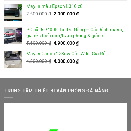
là:
tại
Máy in màu Epson L310 cũ
2.000.000 ₫.
là:
Giá
Giá
2.500.000
₫
2.000.000
₫
1.800.000 ₫.
gốc
hiện
là:
tại
PC cũ i5 9400F Tại Đà Nẵng – Cấu hình mạnh,
2.500.000 ₫.
là:
giá rẻ, chiến mượt văn phòng & giải trí
2.000.000 ₫.
Giá
Giá
5.500.000
₫
4.900.000
₫
gốc
hiện
Máy In Canon 223dw Cũ - Wifi - Giá Rẻ
là:
tại
Giá
Giá
4.500.000
₫
5.500.000 ₫.
4.000.000
₫
là:
gốc
hiện
4.900.000 ₫.
là:
tại
4.500.000 ₫.
là:
4.000.000 ₫.
TRUNG TÂM THIẾT BỊ VĂN PHÒNG ĐÀ NẴNG