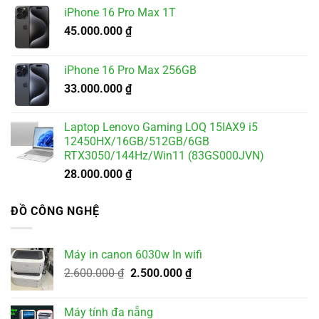
iPhone 16 Pro Max 1T
45.000.000
₫
iPhone 16 Pro Max 256GB
33.000.000
₫
Laptop Lenovo Gaming LOQ 15IAX9 i5
12450HX/16GB/512GB/6GB
RTX3050/144Hz/Win11 (83GS000JVN)
28.000.000
₫
ĐỒ CÔNG NGHỆ
Máy in canon 6030w In wifi
Giá
Giá
2.600.000
₫
2.500.000
₫
gốc
hiện
là:
tại
Máy tính đa nẵng
2.600.000 ₫.
là: