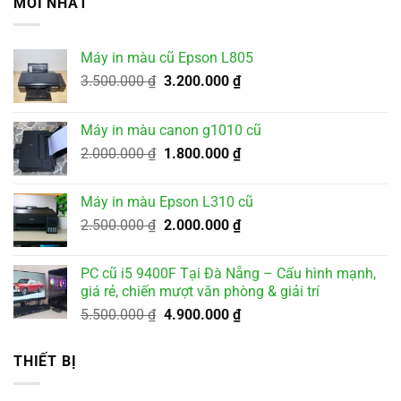
MỚI NHẤT
Máy in màu cũ Epson L805
Giá
Giá
3.500.000
₫
3.200.000
₫
gốc
hiện
là:
tại
Máy in màu canon g1010 cũ
3.500.000 ₫.
là:
Giá
Giá
2.000.000
₫
1.800.000
₫
3.200.000 ₫.
gốc
hiện
là:
tại
Máy in màu Epson L310 cũ
2.000.000 ₫.
là:
Giá
Giá
2.500.000
₫
2.000.000
₫
1.800.000 ₫.
gốc
hiện
là:
tại
PC cũ i5 9400F Tại Đà Nẵng – Cấu hình mạnh,
2.500.000 ₫.
là:
giá rẻ, chiến mượt văn phòng & giải trí
2.000.000 ₫.
Giá
Giá
5.500.000
₫
4.900.000
₫
gốc
hiện
là:
tại
THIẾT BỊ
5.500.000 ₫.
là:
4.900.000 ₫.