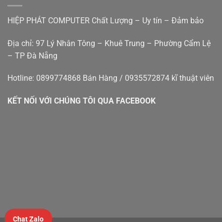
cũ
Hiệp
đà
Phát
HIỆP PHÁT COMPUTER Chất Lượng – Uy tín – Đảm bảo
nẵng
Địa chỉ: 97 Lý Nhân Tông – Khuê Trung – Phường Cẩm Lệ
– TP Đà Nẵng
Hotline: 0899774868 Bán Hàng / 0935572874 kĩ thuật viên
KẾT NỐI VỚI CHÚNG TÔI QUA FACEBOOK
Chat Zalo