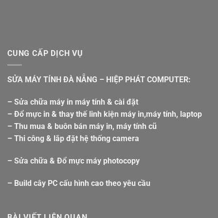
CUNG CẤP DỊCH VỤ
SỬA MÁY TÍNH ĐÀ NẴNG – HIỆP PHÁT COMPUTER:
– Sửa chữa máy in máy tính & cài đặt
– Đổ mực in & thay thế linh kiện máy in,máy tính, laptop
– Thu mua & buôn bán máy in, máy tính cũ
– Thi công & lắp đặt hệ thống camera
– Sửa chữa & Đổ mực máy photocopy
– Build cây PC cấu hình cao theo yêu cầu
BÀI VIẾT LIÊN QUAN