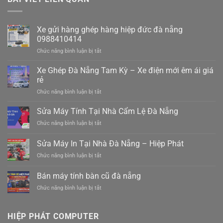
Xe gửi hàng ghép hàng hiệp đức đà nẵng
0988410414
ở
Chức năng bình luận bị tắt
Xe
gửi
Xe Ghép Đà Nẵng Tam Kỳ – Xe điện mới êm ái giá
hàng
rẻ
ghép
ở
Chức năng bình luận bị tắt
hàng
Xe
hiệp
Ghép
Sửa Máy Tính Tại Nhà Cẩm Lệ Đà Nẵng
đức
Đà
đà
ở
Chức năng bình luận bị tắt
Nẵng
nẵng
Sửa
Tam
0988410414
Máy
Sửa Máy In Tại Nhà Đà Nẵng – Hiệp Phát
Kỳ
Tính
–
ở
Chức năng bình luận bị tắt
Tại
Xe
Sửa
Nhà
điện
Máy
Cẩm
Bán máy tính bàn cũ đà nẵng
mới
In
Lệ
êm
ở
Chức năng bình luận bị tắt
Tại
Đà
ái
Bán
Nhà
Nẵng
giá
máy
Đà
rẻ
tính
Nẵng
HIỆP PHÁT COMPUTER
bàn
–