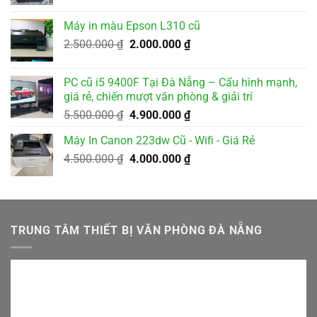
gốc
hiện
là:
tại
Máy in màu Epson L310 cũ
2.000.000 ₫.
là:
Giá
Giá
2.500.000
₫
2.000.000
₫
1.800.000 ₫.
gốc
hiện
là:
tại
PC cũ i5 9400F Tại Đà Nẵng – Cấu hình mạnh,
2.500.000 ₫.
là:
giá rẻ, chiến mượt văn phòng & giải trí
2.000.000 ₫.
Giá
Giá
5.500.000
₫
4.900.000
₫
gốc
hiện
Máy In Canon 223dw Cũ - Wifi - Giá Rẻ
là:
tại
Giá
Giá
4.500.000
₫
5.500.000 ₫.
4.000.000
₫
là:
gốc
hiện
4.900.000 ₫.
là:
tại
4.500.000 ₫.
là:
4.000.000 ₫.
TRUNG TÂM THIẾT BỊ VĂN PHÒNG ĐÀ NẴNG