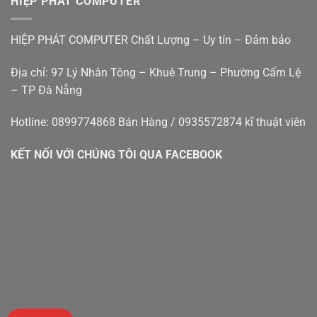
HIỆP PHÁT COMPUTER
bàn
–
cũ
Hiệp
đà
Phát
HIỆP PHÁT COMPUTER Chất Lượng – Uy tín – Đảm bảo
nẵng
Địa chỉ: 97 Lý Nhân Tông – Khuê Trung – Phường Cẩm Lệ
– TP Đà Nẵng
Hotline: 0899774868 Bán Hàng / 0935572874 kĩ thuật viên
KẾT NỐI VỚI CHÚNG TÔI QUA FACEBOOK