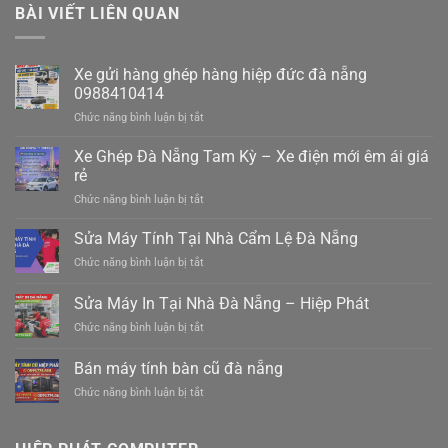
BÀI VIẾT LIÊN QUAN
Xe gửi hàng ghép hàng hiệp đức đà nẵng
0988410414
ở
Chức năng bình luận bị tắt
Xe
gửi
Xe Ghép Đà Nẵng Tam Kỳ – Xe điện mới êm ái giá
hàng
rẻ
ghép
ở
Chức năng bình luận bị tắt
hàng
Xe
hiệp
Ghép
Sửa Máy Tính Tại Nhà Cẩm Lệ Đà Nẵng
đức
Đà
đà
ở
Chức năng bình luận bị tắt
Nẵng
nẵng
Sửa
Tam
0988410414
Máy
Sửa Máy In Tại Nhà Đà Nẵng – Hiệp Phát
Kỳ
Tính
–
ở
Chức năng bình luận bị tắt
Tại
Xe
Sửa
Nhà
điện
Máy
Cẩm
Bán máy tính bàn cũ đà nẵng
mới
In
Lệ
êm
ở
Chức năng bình luận bị tắt
Tại
Đà
ái
Bán
Nhà
Nẵng
giá
máy
Đà
rẻ
tính
Nẵng