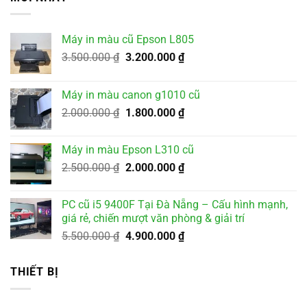
Máy in màu cũ Epson L805
Giá
Giá
3.500.000
₫
3.200.000
₫
gốc
hiện
là:
tại
Máy in màu canon g1010 cũ
3.500.000 ₫.
là:
Giá
Giá
2.000.000
₫
1.800.000
₫
3.200.000 ₫.
gốc
hiện
là:
tại
Máy in màu Epson L310 cũ
2.000.000 ₫.
là:
Giá
Giá
2.500.000
₫
2.000.000
₫
1.800.000 ₫.
gốc
hiện
là:
tại
PC cũ i5 9400F Tại Đà Nẵng – Cấu hình mạnh,
2.500.000 ₫.
là:
giá rẻ, chiến mượt văn phòng & giải trí
2.000.000 ₫.
Giá
Giá
5.500.000
₫
4.900.000
₫
gốc
hiện
là:
tại
THIẾT BỊ
5.500.000 ₫.
là:
4.900.000 ₫.