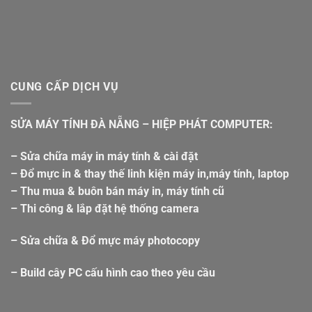
CUNG CẤP DỊCH VỤ
SỬA MÁY TÍNH ĐÀ NẴNG – HIỆP PHÁT COMPUTER:
– Sửa chữa máy in máy tính & cài đặt
– Đổ mực in & thay thế linh kiện máy in,máy tính, laptop
– Thu mua & buôn bán máy in, máy tính cũ
– Thi công & lắp đặt hệ thống camera
– Sửa chữa & Đổ mực máy photocopy
– Build cây PC cấu hình cao theo yêu cầu