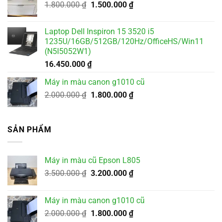
Giá
Giá
1.800.000
₫
1.500.000
₫
gốc
hiện
là:
tại
Laptop Dell Inspiron 15 3520 i5
1.800.000 ₫.
là:
1235U/16GB/512GB/120Hz/OfficeHS/Win11
1.500.000 ₫.
(N5I5052W1)
16.450.000
₫
Máy in màu canon g1010 cũ
Giá
Giá
2.000.000
₫
1.800.000
₫
gốc
hiện
là:
tại
2.000.000 ₫.
là:
SẢN PHẨM
1.800.000 ₫.
Máy in màu cũ Epson L805
Giá
Giá
3.500.000
₫
3.200.000
₫
gốc
hiện
là:
tại
Máy in màu canon g1010 cũ
3.500.000 ₫.
là:
Giá
Giá
2.000.000
₫
1.800.000
₫
3.200.000 ₫.