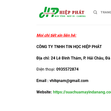
Chuyển
đến
TRAN
nội
dung
Mọi chi tiết xin liên hệ:
CÔNG TY TNHH TIN HỌC HIỆP PHÁT
Địa chỉ: 24 Lê Đình Thám, P. Hải Châu, Đ
Điện thoại:
0935572874
Email :
vhitqnam@gmail.com
Website:
https://suachuamayindanang.c