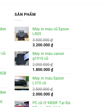
SẢN PHẨM
 đen
Máy in màu cũ Epson
L805
3.500.000
₫
Giá
Giá
3.200.000
₫
gốc
hiện
 cũ
Máy in màu canon
là:
tại
g1010 cũ
3.500.000 ₫.
là:
2.000.000
₫
3.200.000 ₫.
Giá
Giá
1.800.000
₫
8GB
gốc
hiện
Máy in màu Epson
là:
tại
L310 cũ
000 ₫.
2.000.000 ₫.
là:
2.500.000
₫
1.800.000 ₫.
 đen
Giá
Giá
2.000.000
₫
gốc
hiện
fi
PC cũ i5 9400F Tại Đà
là:
tại