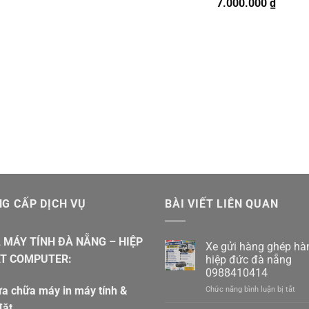
7.000.000
₫
G CẤP DỊCH VỤ
BÀI VIẾT LIÊN QUAN
 MÁY TÍNH ĐÀ NẴNG – HIỆP
Xe gửi hàng ghép hà
T COMPUTER:
hiệp đức đà nẵng
0988410414
a chữa máy in máy tính &
ở
Chức năng bình luận bị tắt
Xe
đặt