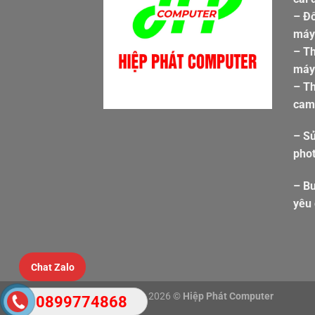
– Đổ
máy 
– T
máy 
– Th
cam
– S
pho
– Bu
yêu
Chat Zalo
Copyright 2026 ©
Hiệp Phát Computer
0899774868