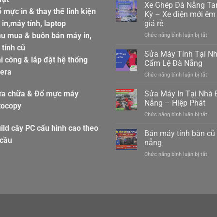
gửi
Xe Ghép Đà Nẵng T
 mực in & thay thế linh kiện
hàn
Kỳ – Xe điện mới êm 
ghé
in,máy tính, laptop
giá rẻ
hàn
hu mua & buôn bán máy in,
ở
Chức năng bình luận bị tắt
hiệp
Xe
đức
tính cũ
Ghé
đà
Sửa Máy Tính Tại N
i công & lắp đặt hệ thống
Đà
nẵn
Cẩm Lệ Đà Nẵng
Nẵn
098
era
ở
Chức năng bình luận bị tắt
Ta
Sửa
Kỳ
Máy
Sửa Máy In Tại Nhà 
–
ửa chữa & Đổ mực máy
Tín
Xe
Nẵng – Hiệp Phát
tocopy
Tại
điệ
ở
Chức năng bình luận bị tắt
Nhà
mới
Sửa
Cẩ
êm
ild cây PC cấu hình cao theo
Máy
Bán máy tính bàn cũ
Lệ
ái
In
 cầu
Đà
nẵng
giá
Tại
Nẵn
rẻ
ở
Chức năng bình luận bị tắt
Nhà
Bán
Đà
máy
Nẵn
tính
–
bàn
Hiệ
cũ
Phá
đà
nẵn