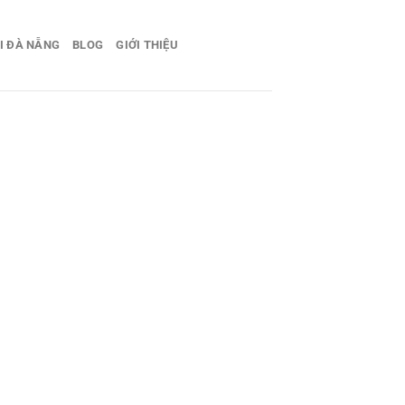
I ĐÀ NẴNG
BLOG
GIỚI THIỆU