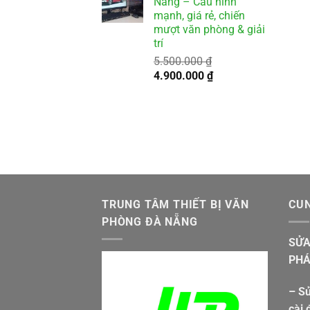
Nẵng – Cấu hình
2.500.000 ₫.
là:
mạnh, giá rẻ, chiến
2.000.000 ₫.
mượt văn phòng & giải
trí
5.500.000
₫
Giá
Giá
4.900.000
₫
gốc
hiện
là:
tại
5.500.000 ₫.
là:
4.900.000 ₫.
TRUNG TÂM THIẾT BỊ VĂN
CUN
PHÒNG ĐÀ NẴNG
SỬA
PHÁ
– Sử
cài 