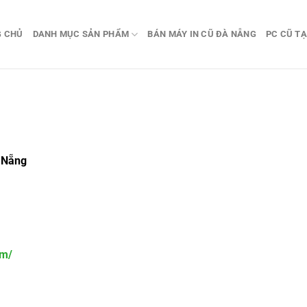
G CHỦ
DANH MỤC SẢN PHẨM
BÁN MÁY IN CŨ ĐÀ NẴNG
PC CŨ TẠ
à Nẵng
om/