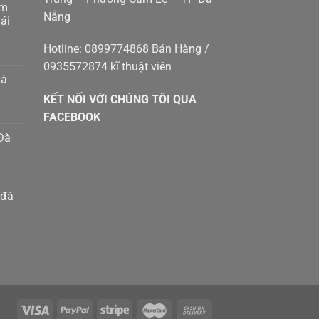
am
Nẵng
g
ái
p
g
Hotline: 0899774868 Bán Hàng /
0935572874 kĩ thuật viên
p
hà
g
KẾT NỐI VỚI CHÚNG TÔI QUA
g
8410414
m
FACEBOOK
Đà
h
n
m
 đà
g
g
p
t
g