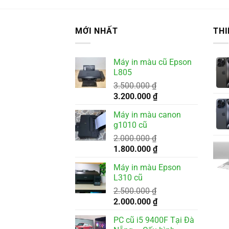
MỚI NHẤT
THI
Máy in màu cũ Epson
L805
3.500.000
₫
Giá
Giá
3.200.000
₫
gốc
hiện
Máy in màu canon
là:
tại
g1010 cũ
3.500.000 ₫.
là:
2.000.000
₫
3.200.000 ₫.
Giá
Giá
1.800.000
₫
gốc
hiện
Máy in màu Epson
là:
tại
L310 cũ
2.000.000 ₫.
là:
2.500.000
₫
1.800.000 ₫.
Giá
Giá
2.000.000
₫
gốc
hiện
PC cũ i5 9400F Tại Đà
là:
tại