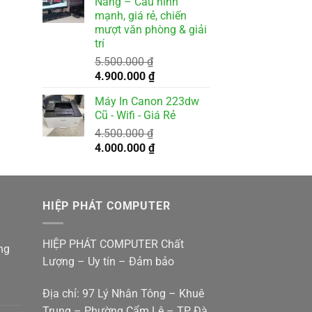
Nẵng – Cấu hình
2.500.000 ₫.
là:
mạnh, giá rẻ, chiến
2.000.000 ₫.
mượt văn phòng & giải
trí
5.500.000
₫
Giá
Giá
4.900.000
₫
gốc
hiện
Máy In Canon 223dw
là:
tại
Cũ - Wifi - Giá Rẻ
5.500.000 ₫.
là:
4.500.000
₫
4.900.000 ₫.
Giá
Giá
4.000.000
₫
gốc
hiện
là:
tại
4.500.000 ₫.
là:
HIỆP PHÁT COMPUTER
4.000.000 ₫.
HIỆP PHÁT COMPUTER Chất
ng
Lượng – Uy tín – Đảm bảo
Địa chỉ: 97 Lý Nhân Tông – Khuê
Trung – Phường Cẩm Lệ – TP Đà