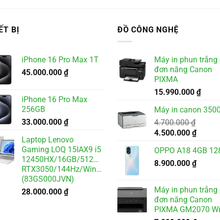
ẾT BỊ
ĐỒ CÔNG NGHỆ
iPhone 16 Pro Max 1T
Máy in phun trắng
đơn năng Canon
45.000.000
₫
PIXMA
15.990.000
₫
iPhone 16 Pro Max
256GB
Máy in canon 3500
33.000.000
₫
4.700.000
₫
Giá
Giá
4.500.000
₫
Laptop Lenovo
gốc
hiện
Gaming LOQ 15IAX9 i5
OPPO A18 4GB 12
là:
tại
12450HX/16GB/512GB/6GB
4.700.000 ₫.
8.900.000
₫
là:
RTX3050/144Hz/Win11
4.500.
(83GS000JVN)
Máy in phun trắng
28.000.000
₫
đơn năng Canon
PIXMA GM2070 Wi