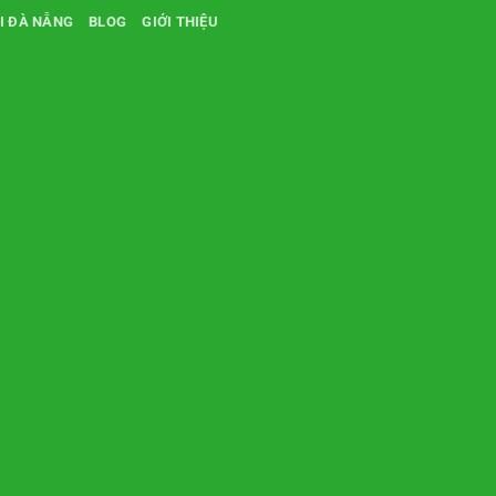
I ĐÀ NẴNG
BLOG
GIỚI THIỆU