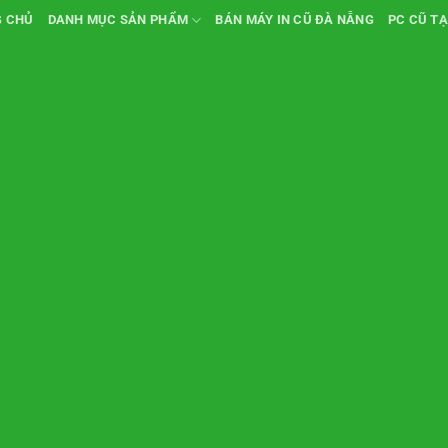
G CHỦ
DANH MỤC SẢN PHẨM
BÁN MÁY IN CŨ ĐÀ NẴNG
PC CŨ TẠ