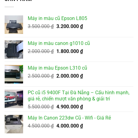
Máy in màu cũ Epson L805
Giá
Giá
3.500.000
₫
3.200.000
₫
gốc
hiện
là:
tại
Máy in màu canon g1010 cũ
3.500.000 ₫.
là:
Giá
Giá
2.000.000
₫
1.800.000
₫
3.200.000 ₫.
gốc
hiện
là:
tại
Máy in màu Epson L310 cũ
2.000.000 ₫.
là:
Giá
Giá
2.500.000
₫
2.000.000
₫
1.800.000 ₫.
gốc
hiện
là:
tại
PC cũ i5 9400F Tại Đà Nẵng – Cấu hình mạnh,
2.500.000 ₫.
là:
giá rẻ, chiến mượt văn phòng & giải trí
2.000.000 ₫.
Giá
Giá
5.500.000
₫
4.900.000
₫
gốc
hiện
Máy In Canon 223dw Cũ - Wifi - Giá Rẻ
là:
tại
Giá
Giá
4.500.000
₫
5.500.000 ₫.
4.000.000
₫
là:
gốc
hiện
4.900.000 ₫.