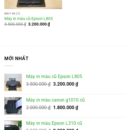
MÁY IN CŨ
Máy in màu cũ Epson L805
Giá
Giá
3.500.000
₫
3.200.000
₫
gốc
hiện
là:
tại
3.500.000 ₫.
là:
3.200.000 ₫.
MỚI NHẤT
Máy in màu cũ Epson L805
Giá
Giá
3.500.000
₫
3.200.000
₫
gốc
hiện
là:
tại
Máy in màu canon g1010 cũ
3.500.000 ₫.
là:
Giá
Giá
2.000.000
₫
1.800.000
₫
3.200.000 ₫.
gốc
hiện
là:
tại
Máy in màu Epson L310 cũ
2.000.000 ₫.
là: