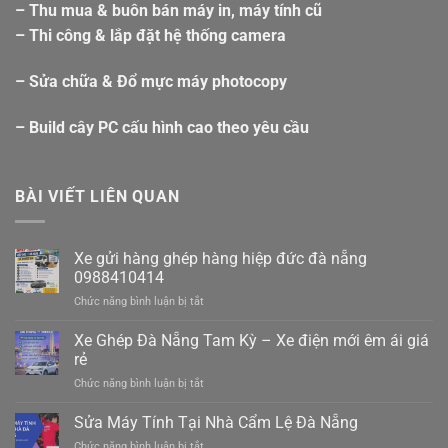
– Thu mua & buôn bán máy in, máy tính cũ
– Thi công & lắp đặt hệ thống camera
– Sửa chữa & Đổ mực máy photocopy
– Build cây PC cấu hình cao theo yêu cầu
BÀI VIẾT LIÊN QUAN
Xe gửi hàng ghép hàng hiệp đức đà nẵng
0988410414
ở
Chức năng bình luận bị tắt
Xe
gửi
Xe Ghép Đà Nẵng Tam Kỳ – Xe điện mới êm ái giá
hàng
rẻ
ghép
ở
Chức năng bình luận bị tắt
hàng
Xe
hiệp
Ghép
Sửa Máy Tính Tại Nhà Cẩm Lệ Đà Nẵng
đức
Đà
đà
ở
Chức năng bình luận bị tắt