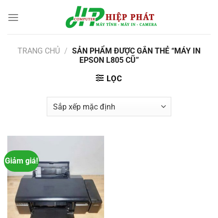
Chuyển
đến
nội
dung
TRANG CHỦ
/
SẢN PHẨM ĐƯỢC GẮN THẺ “MÁY IN
EPSON L805 CŨ”
LỌC
Giảm giá!