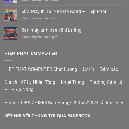
Nẵng
nẵng
Sửa
Tam
0988410414
Máy
Sửa Máy In Tại Nhà Đà Nẵng – Hiệp Phát
Kỳ
Tính
–
ở
Chức năng bình luận bị tắt
Tại
Xe
Sửa
Nhà
điện
Máy
Cẩm
Bán máy tính bàn cũ đà nẵng
mới
In
Lệ
êm
ở
Chức năng bình luận bị tắt
Tại
Đà
ái
Bán
Nhà
Nẵng
giá
máy
Đà
rẻ
tính
Nẵng
HIỆP PHÁT COMPUTER
bàn
–
cũ
Hiệp
đà
Phát
HIỆP PHÁT COMPUTER Chất Lượng – Uy tín – Đảm bảo
nẵng
Địa chỉ: 97 Lý Nhân Tông – Khuê Trung – Phường Cẩm Lệ
– TP Đà Nẵng
Hotline: 0899774868 Bán Hàng / 0935572874 kĩ thuật viên
KẾT NỐI VỚI CHÚNG TÔI QUA FACEBOOK