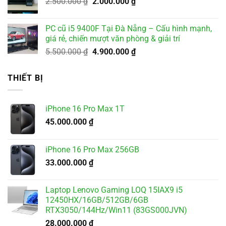
Giá
Giá
2.500.000
₫
2.000.000
₫
1.800.000 ₫.
gốc
hiện
là:
tại
PC cũ i5 9400F Tại Đà Nẵng – Cấu hình mạnh,
2.500.000 ₫.
là:
giá rẻ, chiến mượt văn phòng & giải trí
2.000.000 ₫.
Giá
Giá
5.500.000
₫
4.900.000
₫
gốc
hiện
là:
tại
THIẾT BỊ
5.500.000 ₫.
là:
4.900.000 ₫.
iPhone 16 Pro Max 1T
45.000.000
₫
iPhone 16 Pro Max 256GB
33.000.000
₫
Laptop Lenovo Gaming LOQ 15IAX9 i5
12450HX/16GB/512GB/6GB
RTX3050/144Hz/Win11 (83GS000JVN)
28.000.000
₫