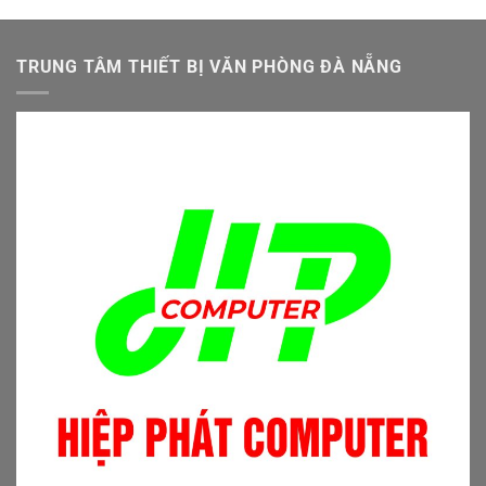
là:
tại
4.500.000 ₫.
là:
4.000.000 ₫.
TRUNG TÂM THIẾT BỊ VĂN PHÒNG ĐÀ NẴNG