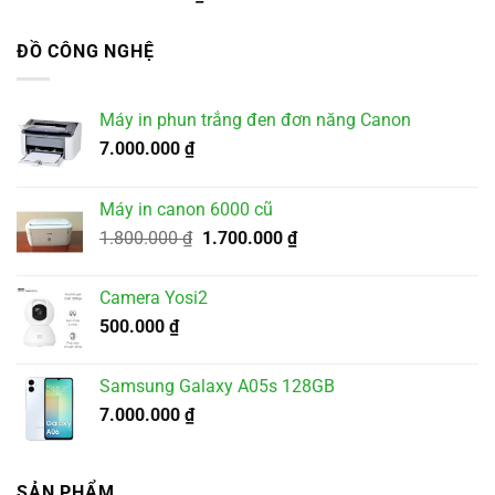
ĐỒ CÔNG NGHỆ
Máy in phun trắng đen đơn năng Canon
7.000.000
₫
Máy in canon 6000 cũ
Giá
Giá
1.800.000
₫
1.700.000
₫
gốc
hiện
là:
tại
Camera Yosi2
1.800.000 ₫.
là:
500.000
₫
1.700.000 ₫.
Samsung Galaxy A05s 128GB
7.000.000
₫
SẢN PHẨM