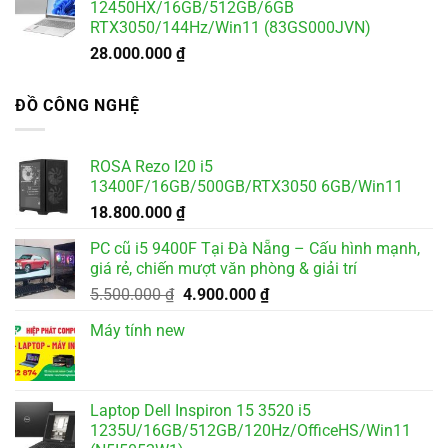
12450HX/16GB/512GB/6GB
RTX3050/144Hz/Win11 (83GS000JVN)
28.000.000
₫
ĐỒ CÔNG NGHỆ
ROSA Rezo I20 i5
13400F/16GB/500GB/RTX3050 6GB/Win11
18.800.000
₫
PC cũ i5 9400F Tại Đà Nẵng – Cấu hình mạnh,
giá rẻ, chiến mượt văn phòng & giải trí
Giá
Giá
5.500.000
₫
4.900.000
₫
gốc
hiện
Máy tính new
là:
tại
5.500.000 ₫.
là:
4.900.000 ₫.
Laptop Dell Inspiron 15 3520 i5
1235U/16GB/512GB/120Hz/OfficeHS/Win11