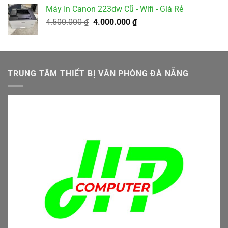
gốc
hiện
Máy In Canon 223dw Cũ - Wifi - Giá Rẻ
là:
tại
Giá
Giá
4.500.000
₫
5.500.000 ₫.
4.000.000
₫
là:
gốc
hiện
4.900.000 ₫.
là:
tại
4.500.000 ₫.
là:
4.000.000 ₫.
TRUNG TÂM THIẾT BỊ VĂN PHÒNG ĐÀ NẴNG