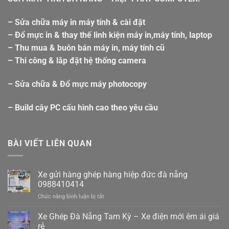
– Sửa chữa máy in máy tính & cài đặt
– Đổ mực in & thay thế linh kiện máy in,máy tính, laptop
– Thu mua & buôn bán máy in, máy tính cũ
– Thi công & lắp đặt hệ thống camera
– Sửa chữa & Đổ mực máy photocopy
– Build cây PC cấu hình cao theo yêu cầu
BÀI VIẾT LIÊN QUAN
Xe gửi hàng ghép hàng hiệp đức đà nẵng
0988410414
ở
Chức năng bình luận bị tắt
Xe
gửi
Xe Ghép Đà Nẵng Tam Kỳ – Xe điện mới êm ái giá
hàng
rẻ