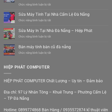
ghép
ở
Chức năng bình luận bị tắt
hàng
Xe
hiệp
Ghép
Sửa Máy Tính Tại Nhà Cẩm Lệ Đà Nẵng
đức
Đà
đà
ở
Chức năng bình luận bị tắt
Nẵng
nẵng
Sửa
Tam
0988410414
Máy
Sửa Máy In Tại Nhà Đà Nẵng – Hiệp Phát
Kỳ
Tính
–
ở
Chức năng bình luận bị tắt
Tại
Xe
Sửa
Nhà
điện
Máy
Cẩm
Bán máy tính bàn cũ đà nẵng
mới
In
Lệ
êm
ở
Chức năng bình luận bị tắt
Tại
Đà
ái
Bán
Nhà
Nẵng
giá
máy
Đà
rẻ
tính
Nẵng
HIỆP PHÁT COMPUTER
bàn
–
cũ
Hiệp
đà
Phát
HIỆP PHÁT COMPUTER Chất Lượng – Uy tín – Đảm bảo
nẵng
Địa chỉ: 97 Lý Nhân Tông – Khuê Trung – Phường Cẩm Lệ
– TP Đà Nẵng
Hotline: 0899774868 Bán Hàng / 0935572874 kĩ thuật viên