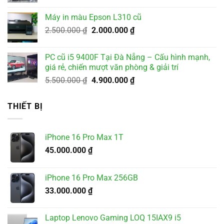
gốc
hiện
là:
tại
Máy in màu Epson L310 cũ
2.000.000 ₫.
là:
Giá
Giá
2.500.000
₫
2.000.000
₫
1.800.000 ₫.
gốc
hiện
là:
tại
PC cũ i5 9400F Tại Đà Nẵng – Cấu hình mạnh,
2.500.000 ₫.
là:
giá rẻ, chiến mượt văn phòng & giải trí
2.000.000 ₫.
Giá
Giá
5.500.000
₫
4.900.000
₫
gốc
hiện
là:
tại
THIẾT BỊ
5.500.000 ₫.
là:
4.900.000 ₫.
iPhone 16 Pro Max 1T
45.000.000
₫
iPhone 16 Pro Max 256GB
33.000.000
₫
Laptop Lenovo Gaming LOQ 15IAX9 i5