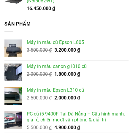
(N5I5052W1)
16.450.000
₫
SẢN PHẨM
Máy in màu cũ Epson L805
Giá
Giá
3.500.000
₫
3.200.000
₫
gốc
hiện
là:
tại
Máy in màu canon g1010 cũ
3.500.000 ₫.
là:
Giá
Giá
2.000.000
₫
1.800.000
₫
3.200.000 ₫.
gốc
hiện
là:
tại
Máy in màu Epson L310 cũ
2.000.000 ₫.
là:
Giá
Giá
2.500.000
₫
2.000.000
₫
1.800.000 ₫.
gốc
hiện
là:
tại
PC cũ i5 9400F Tại Đà Nẵng – Cấu hình mạnh,
2.500.000 ₫.
là:
giá rẻ, chiến mượt văn phòng & giải trí
2.000.000 ₫.
Giá
Giá
5.500.000
₫
4.900.000
₫