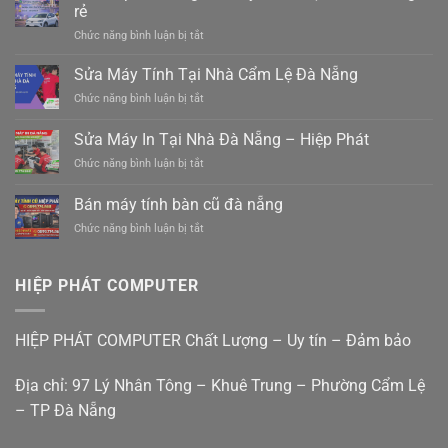
hàng
rẻ
ghép
ở
Chức năng bình luận bị tắt
hàng
Xe
hiệp
Ghép
Sửa Máy Tính Tại Nhà Cẩm Lệ Đà Nẵng
đức
Đà
đà
ở
Chức năng bình luận bị tắt
Nẵng
nẵng
Sửa
Tam
0988410414
Máy
Sửa Máy In Tại Nhà Đà Nẵng – Hiệp Phát
Kỳ
Tính
–
ở
Chức năng bình luận bị tắt
Tại
Xe
Sửa
Nhà
điện
Máy
Cẩm
Bán máy tính bàn cũ đà nẵng
mới
In
Lệ
êm
ở
Chức năng bình luận bị tắt
Tại
Đà
ái
Bán
Nhà
Nẵng
giá
máy
Đà
rẻ
tính
Nẵng
HIỆP PHÁT COMPUTER
bàn
–
cũ
Hiệp
đà
Phát
HIỆP PHÁT COMPUTER Chất Lượng – Uy tín – Đảm bảo
nẵng
Địa chỉ: 97 Lý Nhân Tông – Khuê Trung – Phường Cẩm Lệ
– TP Đà Nẵng