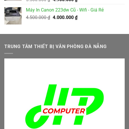
gốc
hiện
Máy In Canon 223dw Cũ - Wifi - Giá Rẻ
là:
tại
Giá
Giá
4.500.000
₫
5.500.000 ₫.
4.000.000
₫
là:
gốc
hiện
4.900.000 ₫.
là:
tại
4.500.000 ₫.
là:
4.000.000 ₫.
TRUNG TÂM THIẾT BỊ VĂN PHÒNG ĐÀ NẴNG