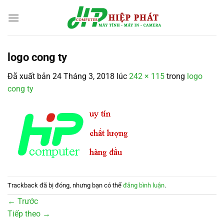
Chuyển
đến
nội
dung
logo cong ty
Đã xuất bản
24 Tháng 3, 2018
lúc
242 × 115
trong
logo
cong ty
Trackback đã bị đóng, nhưng bạn có thể
đăng bình luận
.
←
Trước
Tiếp theo
→