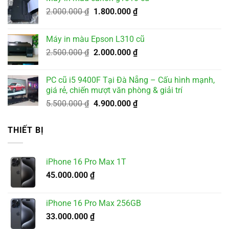
3.500.000 ₫.
là:
Giá
Giá
2.000.000
₫
1.800.000
₫
3.200.000 ₫.
gốc
hiện
là:
tại
Máy in màu Epson L310 cũ
2.000.000 ₫.
là:
Giá
Giá
2.500.000
₫
2.000.000
₫
1.800.000 ₫.
gốc
hiện
là:
tại
PC cũ i5 9400F Tại Đà Nẵng – Cấu hình mạnh,
2.500.000 ₫.
là:
giá rẻ, chiến mượt văn phòng & giải trí
2.000.000 ₫.
Giá
Giá
5.500.000
₫
4.900.000
₫
gốc
hiện
là:
tại
THIẾT BỊ
5.500.000 ₫.
là:
4.900.000 ₫.
iPhone 16 Pro Max 1T
45.000.000
₫
iPhone 16 Pro Max 256GB
33.000.000
₫