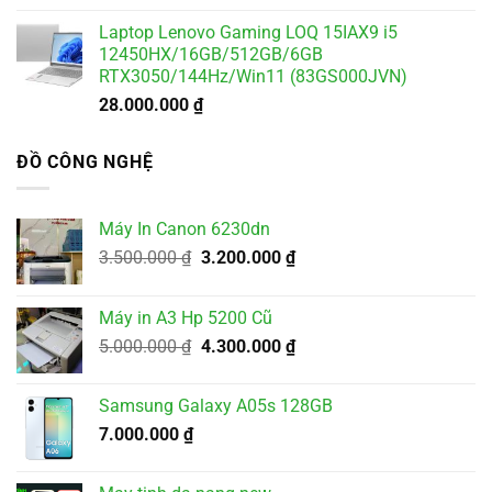
Laptop Lenovo Gaming LOQ 15IAX9 i5
12450HX/16GB/512GB/6GB
RTX3050/144Hz/Win11 (83GS000JVN)
28.000.000
₫
ĐỒ CÔNG NGHỆ
Máy In Canon 6230dn
Giá
Giá
3.500.000
₫
3.200.000
₫
gốc
hiện
là:
tại
Máy in A3 Hp 5200 Cũ
3.500.000 ₫.
là:
Giá
Giá
5.000.000
₫
4.300.000
₫
3.200.000 ₫.
gốc
hiện
là:
tại
Samsung Galaxy A05s 128GB
5.000.000 ₫.
là:
7.000.000
₫
4.300.000 ₫.