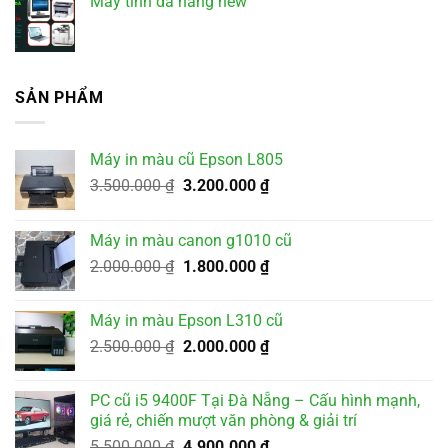
May tinh da nang new
SẢN PHẨM
Máy in màu cũ Epson L805
Giá
Giá
3.500.000
₫
3.200.000
₫
gốc
hiện
là:
tại
Máy in màu canon g1010 cũ
3.500.000 ₫.
là:
Giá
Giá
2.000.000
₫
1.800.000
₫
3.200.000 ₫.
gốc
hiện
là:
tại
Máy in màu Epson L310 cũ
2.000.000 ₫.
là:
Giá
Giá
2.500.000
₫
2.000.000
₫
1.800.000 ₫.
gốc
hiện
là:
tại
PC cũ i5 9400F Tại Đà Nẵng – Cấu hình mạnh,
2.500.000 ₫.
là:
giá rẻ, chiến mượt văn phòng & giải trí
2.000.000 ₫.
Giá
Giá
5.500.000
₫
4.900.000
₫