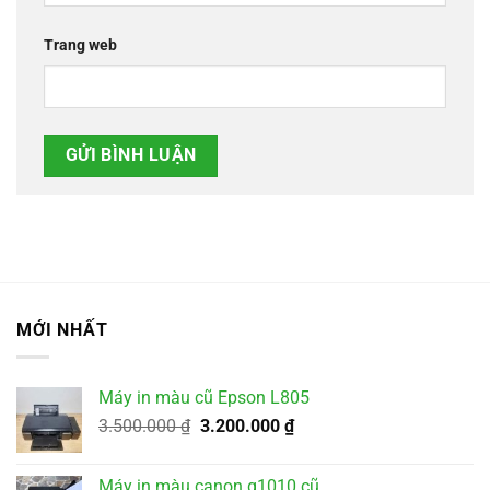
Trang web
MỚI NHẤT
Máy in màu cũ Epson L805
Giá
Giá
3.500.000
₫
3.200.000
₫
gốc
hiện
là:
tại
Máy in màu canon g1010 cũ