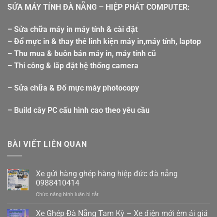
SỬA MÁY TÍNH ĐÀ NẴNG – HIỆP PHÁT COMPUTER:
– Sửa chữa máy in máy tính & cài đặt
– Đổ mực in & thay thế linh kiện máy in,máy tính, laptop
– Thu mua & buôn bán máy in, máy tính cũ
– Thi công & lắp đặt hệ thống camera
– Sửa chữa & Đổ mực máy photocopy
– Build cây PC cấu hình cao theo yêu cầu
BÀI VIẾT LIÊN QUAN
Xe gửi hàng ghép hàng hiệp đức đà nẵng
0988410414
ở
Chức năng bình luận bị tắt
Xe
gửi
Xe Ghép Đà Nẵng Tam Kỳ – Xe điện mới êm ái giá