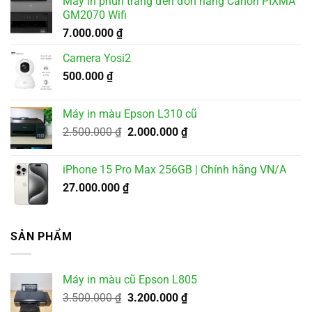
Máy in phun trắng đen đơn năng Canon PIXMA
GM2070 Wifi
7.000.000
₫
Camera Yosi2
500.000
₫
Máy in màu Epson L310 cũ
Giá
Giá
2.500.000
₫
2.000.000
₫
gốc
hiện
là:
tại
iPhone 15 Pro Max 256GB | Chính hãng VN/A
2.500.000 ₫.
là:
27.000.000
₫
2.000.000 ₫.
SẢN PHẨM
Máy in màu cũ Epson L805
Giá
Giá
3.500.000
₫
3.200.000
₫
gốc
hiện