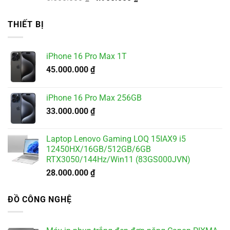
gốc
hiện
là:
tại
THIẾT BỊ
5.500.000 ₫.
là:
4.900.000 ₫.
iPhone 16 Pro Max 1T
45.000.000
₫
iPhone 16 Pro Max 256GB
33.000.000
₫
Laptop Lenovo Gaming LOQ 15IAX9 i5
12450HX/16GB/512GB/6GB
RTX3050/144Hz/Win11 (83GS000JVN)
28.000.000
₫
ĐỒ CÔNG NGHỆ