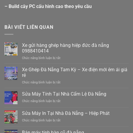
– Build cây PC cấu hình cao theo yêu cầu
BÀI VIẾT LIÊN QUAN
Xe gửi hàng ghép hàng hiệp đức đà nẵng
0988410414
ở
Chức năng bình luận bị tắt
Xe
gửi
Xe Ghép Đà Nẵng Tam Kỳ – Xe điện mới êm ái giá
hàng
rẻ
ghép
ở
Chức năng bình luận bị tắt
hàng
Xe
hiệp
Ghép
Sửa Máy Tính Tại Nhà Cẩm Lệ Đà Nẵng
đức
Đà
đà
ở
Chức năng bình luận bị tắt
Nẵng
nẵng
Sửa
Tam
0988410414
Máy
Sửa Máy In Tại Nhà Đà Nẵng – Hiệp Phát
Kỳ
Tính
–
ở
Chức năng bình luận bị tắt
Tại
Xe
Sửa
Nhà
điện
Máy
Cẩm
Bán máy tính bàn cũ đà nẵng
mới