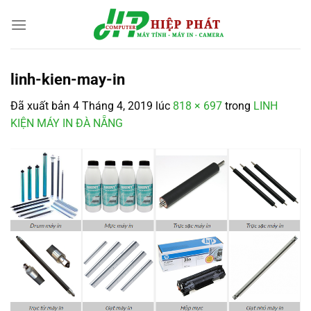
Chuyển
đến
nội
dung
linh-kien-may-in
Đã xuất bản
4 Tháng 4, 2019
lúc
818 × 697
trong
LINH
KIỆN MÁY IN ĐÀ NẴNG