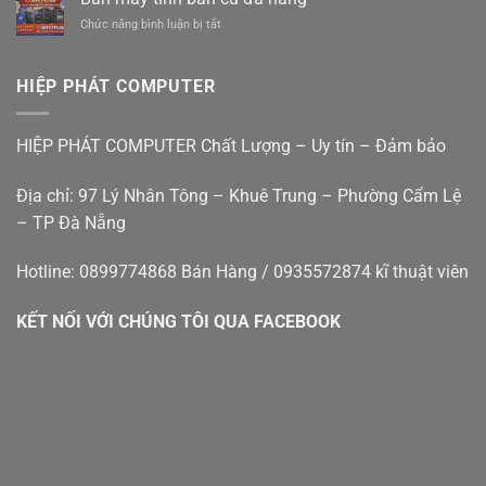
In
Lệ
êm
ở
Chức năng bình luận bị tắt
Tại
Đà
ái
Bán
Nhà
Nẵng
giá
máy
Đà
rẻ
tính
Nẵng
HIỆP PHÁT COMPUTER
bàn
–
cũ
Hiệp
đà
Phát
HIỆP PHÁT COMPUTER Chất Lượng – Uy tín – Đảm bảo
nẵng
Địa chỉ: 97 Lý Nhân Tông – Khuê Trung – Phường Cẩm Lệ
– TP Đà Nẵng
Hotline: 0899774868 Bán Hàng / 0935572874 kĩ thuật viên
KẾT NỐI VỚI CHÚNG TÔI QUA FACEBOOK