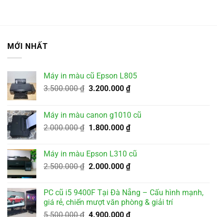
MỚI NHẤT
Máy in màu cũ Epson L805
Giá
Giá
3.500.000
₫
3.200.000
₫
gốc
hiện
là:
tại
Máy in màu canon g1010 cũ
3.500.000 ₫.
là:
Giá
Giá
2.000.000
₫
1.800.000
₫
3.200.000 ₫.
gốc
hiện
là:
tại
Máy in màu Epson L310 cũ
2.000.000 ₫.
là:
Giá
Giá
2.500.000
₫
2.000.000
₫
1.800.000 ₫.
gốc
hiện
là:
tại
PC cũ i5 9400F Tại Đà Nẵng – Cấu hình mạnh,
2.500.000 ₫.
là:
giá rẻ, chiến mượt văn phòng & giải trí
2.000.000 ₫.
Giá
Giá
5.500.000
₫
4.900.000
₫