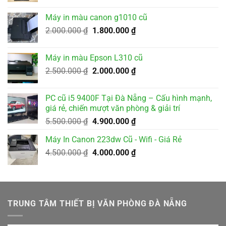
là:
tại
Máy in màu canon g1010 cũ
3.500.000 ₫.
là:
Giá
Giá
2.000.000
₫
1.800.000
₫
3.200.000 ₫.
gốc
hiện
là:
tại
Máy in màu Epson L310 cũ
2.000.000 ₫.
là:
Giá
Giá
2.500.000
₫
2.000.000
₫
1.800.000 ₫.
gốc
hiện
là:
tại
PC cũ i5 9400F Tại Đà Nẵng – Cấu hình mạnh,
2.500.000 ₫.
là:
giá rẻ, chiến mượt văn phòng & giải trí
2.000.000 ₫.
Giá
Giá
5.500.000
₫
4.900.000
₫
gốc
hiện
Máy In Canon 223dw Cũ - Wifi - Giá Rẻ
là:
tại
Giá
Giá
4.500.000
₫
5.500.000 ₫.
4.000.000
₫
là:
gốc
hiện
4.900.000 ₫.
là:
tại
4.500.000 ₫.
là:
4.000.000 ₫.
TRUNG TÂM THIẾT BỊ VĂN PHÒNG ĐÀ NẴNG