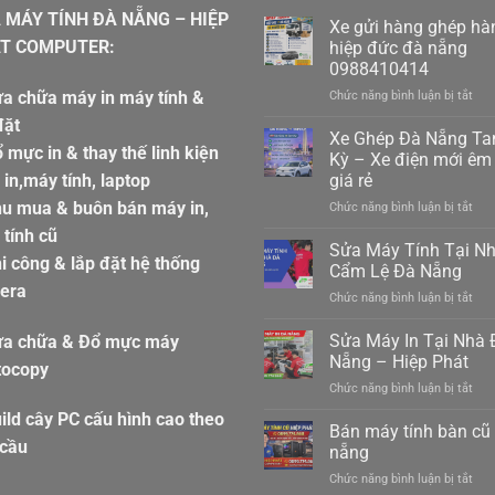
 MÁY TÍNH ĐÀ NẴNG – HIỆP
Xe gửi hàng ghép hà
T COMPUTER:
hiệp đức đà nẵng
0988410414
a chữa máy in máy tính &
ở
Chức năng bình luận bị tắt
Xe
đặt
gửi
Xe Ghép Đà Nẵng T
 mực in & thay thế linh kiện
hàn
Kỳ – Xe điện mới êm 
ghé
in,máy tính, laptop
giá rẻ
hàn
hu mua & buôn bán máy in,
ở
Chức năng bình luận bị tắt
hiệp
Xe
đức
tính cũ
Ghé
đà
Sửa Máy Tính Tại N
i công & lắp đặt hệ thống
Đà
nẵn
Cẩm Lệ Đà Nẵng
Nẵn
098
era
ở
Chức năng bình luận bị tắt
Ta
Sửa
Kỳ
Máy
Sửa Máy In Tại Nhà 
–
ửa chữa & Đổ mực máy
Tín
Xe
Nẵng – Hiệp Phát
tocopy
Tại
điệ
ở
Chức năng bình luận bị tắt
Nhà
mới
Sửa
Cẩ
êm
ild cây PC cấu hình cao theo
Máy
Bán máy tính bàn cũ
Lệ
ái
In
 cầu
Đà
nẵng
giá
Tại
Nẵn
rẻ
ở
Chức năng bình luận bị tắt
Nhà