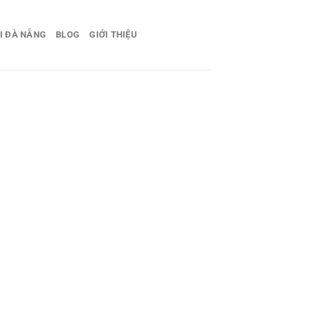
I ĐÀ NẴNG
BLOG
GIỚI THIỆU