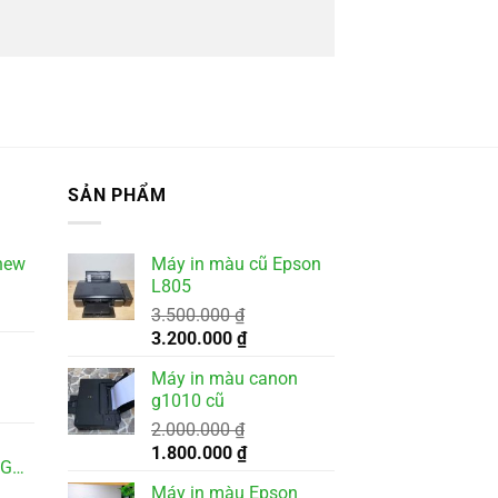
SẢN PHẨM
new
Máy in màu cũ Epson
L805
3.500.000
₫
Giá
Giá
3.200.000
₫
gốc
hiện
Máy in màu canon
là:
tại
g1010 cũ
3.500.000 ₫.
là:
2.000.000
₫
3.200.000 ₫.
Giá
Giá
1.800.000
₫
0GB/RTX3050
gốc
hiện
Máy in màu Epson