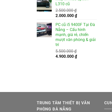
là:
tại
L310 cũ
2.000.000 ₫.
là:
2.500.000
₫
1.800.000 ₫.
Giá
Giá
2.000.000
₫
gốc
hiện
PC cũ i5 9400F Tại Đà
là:
tại
Nẵng – Cấu hình
2.500.000 ₫.
là:
mạnh, giá rẻ, chiến
2.000.000 ₫.
mượt văn phòng & giải
trí
5.500.000
₫
Giá
Giá
4.900.000
₫
gốc
hiện
là:
tại
5.500.000 ₫.
là:
4.900.000 ₫.
TRUNG TÂM THIẾT BỊ VĂN
CUN
PHÒNG ĐÀ NẴNG