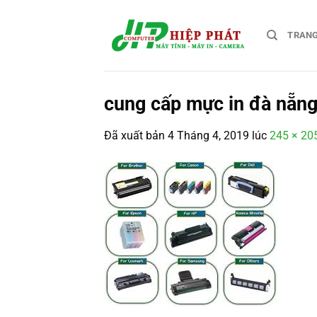
Chuyển
đến
TRAN
nội
dung
cung cấp mực in đà nẵn
Đã xuất bản
4 Tháng 4, 2019
lúc
245 × 20