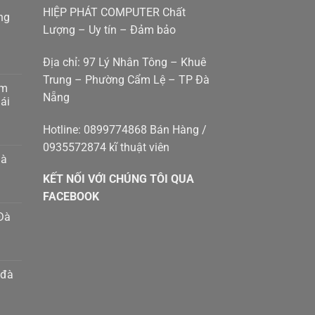
HIỆP PHÁT COMPUTER Chất
ng
Lượng – Uy tín – Đảm bảo
Địa chỉ: 97 Lý Nhân Tông – Khuê
Trung – Phường Cẩm Lệ – TP Đà
am
Nẵng
g
ái
p
g
Hotline: 0899774868 Bán Hàng /
0935572874 kĩ thuật viên
p
hà
g
KẾT NỐI VỚI CHÚNG TÔI QUA
g
8410414
m
FACEBOOK
Đà
h
n
m
 đà
g