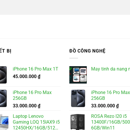
ẾT BỊ
ĐỒ CÔNG NGHỆ
iPhone 16 Pro Max 1T
May tinh da nang 
45.000.000
₫
iPhone 16 Pro Max
iPhone 16 Pro Max
256GB
256GB
33.000.000
₫
33.000.000
₫
Laptop Lenovo
ROSA Rezo I20 i5
Gaming LOQ 15IAX9 i5
13400F/16GB/50
12450HX/16GB/512GB/6GB
6GB/Win11