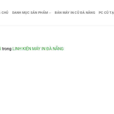
G CHỦ
DANH MỤC SẢN PHẨM
BÁN MÁY IN CŨ ĐÀ NẴNG
PC CŨ TẠ
g
5
trong
LINH KIỆN MÁY IN ĐÀ NẴNG