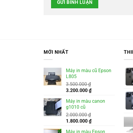
MỚI NHẤT
THI
Máy in màu cũ Epson
L805
3.500.000
₫
Giá
Giá
3.200.000
₫
gốc
hiện
Máy in màu canon
là:
tại
g1010 cũ
3.500.000 ₫.
là:
2.000.000
₫
3.200.000 ₫.
Giá
Giá
1.800.000
₫
gốc
hiện
Máy in màu Epson