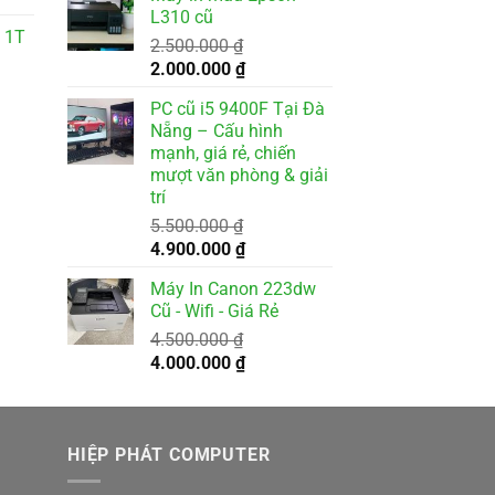
là:
tại
L310 cũ
2.000.000 ₫.
là:
 1T
2.500.000
₫
1.800.000 ₫.
Giá
Giá
2.000.000
₫
gốc
hiện
PC cũ i5 9400F Tại Đà
là:
tại
Nẵng – Cấu hình
2.500.000 ₫.
là:
mạnh, giá rẻ, chiến
2.000.000 ₫.
mượt văn phòng & giải
trí
5.500.000
₫
Giá
Giá
4.900.000
₫
gốc
hiện
Máy In Canon 223dw
là:
tại
Cũ - Wifi - Giá Rẻ
5.500.000 ₫.
là:
4.500.000
₫
4.900.000 ₫.
Giá
Giá
4.000.000
₫
gốc
hiện
là:
tại
4.500.000 ₫.
là:
HIỆP PHÁT COMPUTER
4.000.000 ₫.