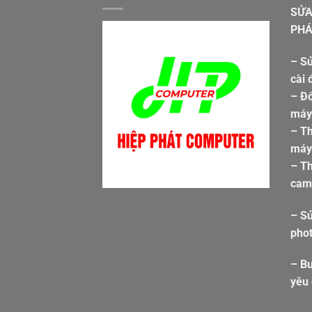
SỬA
PHÁ
– Sử
cài 
– Đổ
máy 
– T
máy 
– Th
cam
– S
pho
– Bu
yêu