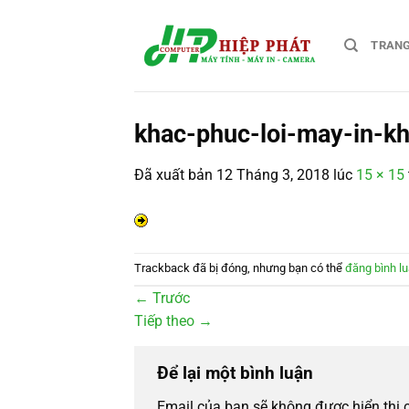
Chuyển
đến
TRAN
nội
dung
khac-phuc-loi-may-in-k
Đã xuất bản
12 Tháng 3, 2018
lúc
15 × 15
Trackback đã bị đóng, nhưng bạn có thể
đăng bình l
←
Trước
Tiếp theo
→
Để lại một bình luận
Email của bạn sẽ không được hiển thị 