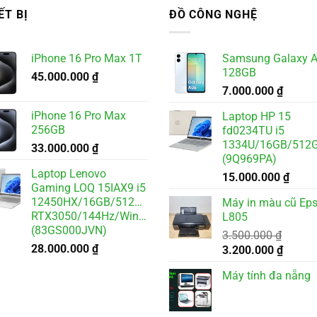
ẾT BỊ
ĐỒ CÔNG NGHỆ
iPhone 16 Pro Max 1T
Samsung Galaxy 
128GB
45.000.000
₫
7.000.000
₫
iPhone 16 Pro Max
Laptop HP 15
256GB
fd0234TU i5
1334U/16GB/512
33.000.000
₫
(9Q969PA)
Laptop Lenovo
15.000.000
₫
Gaming LOQ 15IAX9 i5
12450HX/16GB/512GB/6GB
Máy in màu cũ Ep
RTX3050/144Hz/Win11
L805
(83GS000JVN)
3.500.000
₫
28.000.000
₫
Giá
Giá
3.200.000
₫
gốc
hiện
Máy tính đa nẵng
là:
tại
3.500.000 ₫.
là:
3.200.