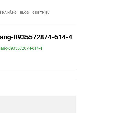
I ĐÀ NẴNG
BLOG
GIỚI THIỆU
-nang-0935572874-614-4
a-nang-0935572874-614-4