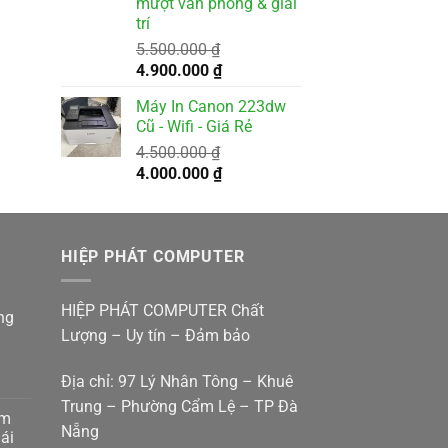
mượt văn phòng & giải
trí
5.500.000
₫
Giá
Giá
4.900.000
₫
gốc
hiện
Máy In Canon 223dw
là:
tại
Cũ - Wifi - Giá Rẻ
5.500.000 ₫.
là:
4.500.000
₫
4.900.000 ₫.
Giá
Giá
4.000.000
₫
gốc
hiện
là:
tại
4.500.000 ₫.
là:
HIỆP PHÁT COMPUTER
4.000.000 ₫.
HIỆP PHÁT COMPUTER Chất
ng
Lượng – Uy tín – Đảm bảo
Địa chỉ: 97 Lý Nhân Tông – Khuê
Trung – Phường Cẩm Lệ – TP Đà
am
Nẵng
g
ái
p