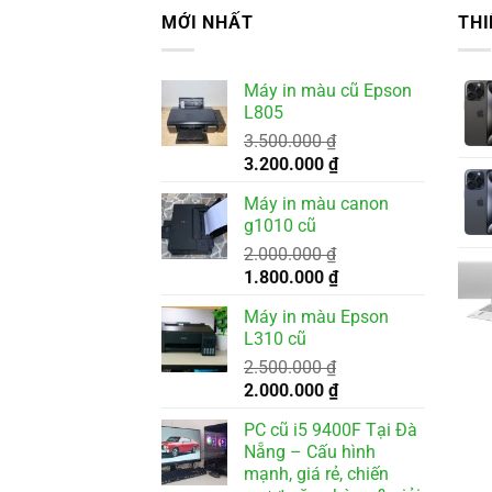
MỚI NHẤT
THI
Máy in màu cũ Epson
L805
3.500.000
₫
Giá
Giá
3.200.000
₫
gốc
hiện
Máy in màu canon
là:
tại
g1010 cũ
3.500.000 ₫.
là:
2.000.000
₫
3.200.000 ₫.
Giá
Giá
1.800.000
₫
gốc
hiện
Máy in màu Epson
là:
tại
L310 cũ
2.000.000 ₫.
là:
2.500.000
₫
1.800.000 ₫.
Giá
Giá
2.000.000
₫
gốc
hiện
PC cũ i5 9400F Tại Đà
là:
tại
Nẵng – Cấu hình
2.500.000 ₫.
là:
mạnh, giá rẻ, chiến
2.000.000 ₫.