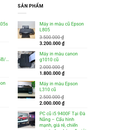
SẢN PHẨM
A05s
Máy in màu cũ Epson
L805
3.500.000
₫
Giá
Giá
3.200.000
₫
gốc
hiện
Máy in màu canon
là:
tại
GB/Win11
g1010 cũ
3.500.000 ₫.
là:
2.000.000
₫
3.200.000 ₫.
Giá
Giá
1.800.000
₫
gốc
hiện
son
Máy in màu Epson
là:
tại
L310 cũ
2.000.000 ₫.
là:
2.500.000
₫
1.800.000 ₫.
Giá
Giá
2.000.000
₫
gốc
hiện
PC cũ i5 9400F Tại Đà
là:
tại
Nẵng – Cấu hình
2.500.000 ₫.
là:
mạnh, giá rẻ, chiến
000 ₫.
2.000.000 ₫.