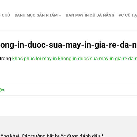
G CHỦ
DANH MỤC SẢN PHẨM
BÁN MÁY IN CŨ ĐÀ NẴNG
PC CŨ TẠ
hong-in-duoc-sua-may-in-gia-re-da
trong
khac-phuc-loi-may-in-khong-in-duoc-sua-may-in-gia-re-d
uận
.
công khai.
Các trường bắt buộc được đánh dấu
*