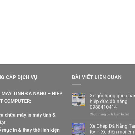
G CẤP DỊCH VỤ
BÀI VIẾT LIÊN QUAN
 MÁY TÍNH ĐÀ NẴNG – HIỆP
Xe gửi hàng ghép hà
T COMPUTER:
hiệp đức đà nẵng
0988410414
a chữa máy in máy tính &
ở
Chức năng bình luận bị tắt
Xe
đặt
gửi
Xe Ghép Đà Nẵng T
 mực in & thay thế linh kiện
hàn
Kỳ – Xe điện mới êm 
ghé