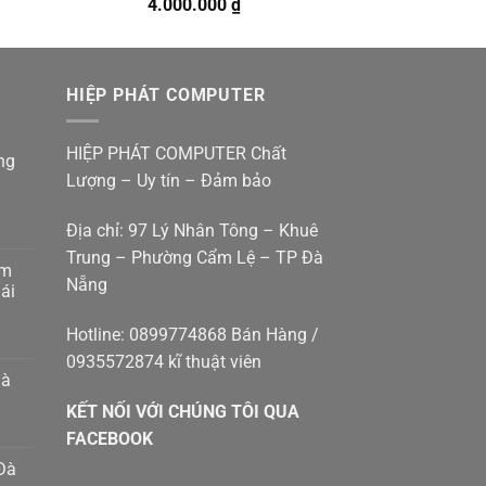
Giá
Giá
4.000.000
₫
gốc
hiện
là:
tại
4.500.000 ₫.
là:
HIỆP PHÁT COMPUTER
4.000.000 ₫.
HIỆP PHÁT COMPUTER Chất
ng
Lượng – Uy tín – Đảm bảo
Địa chỉ: 97 Lý Nhân Tông – Khuê
Trung – Phường Cẩm Lệ – TP Đà
am
Nẵng
g
ái
p
g
Hotline: 0899774868 Bán Hàng /
0935572874 kĩ thuật viên
p
hà
g
KẾT NỐI VỚI CHÚNG TÔI QUA
g
8410414
m
FACEBOOK
Đà
h