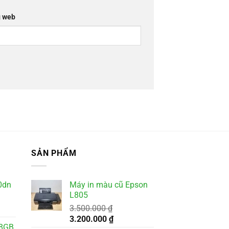
 web
SẢN PHẨM
0dn
Máy in màu cũ Epson
L805
3.500.000
₫
Giá
Giá
3.200.000
₫
28GB