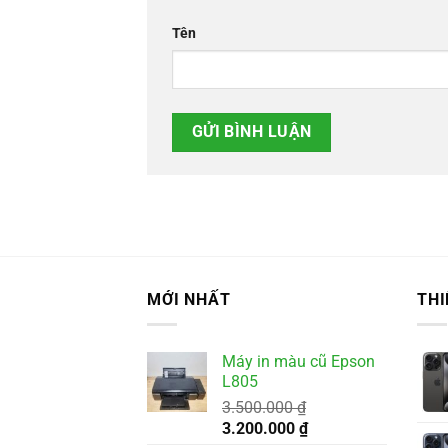
Tên
MỚI NHẤT
THI
Máy in màu cũ Epson
L805
3.500.000
₫
Giá
Giá
3.200.000
₫