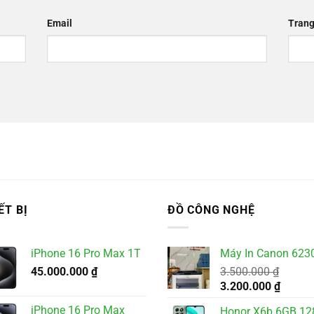
Email
Trang
ẾT BỊ
ĐỒ CÔNG NGHỆ
iPhone 16 Pro Max 1T
Máy In Canon 623
45.000.000
₫
3.500.000
₫
Giá
Giá
3.200.000
₫
gốc
hiện
iPhone 16 Pro Max
Honor X6b 6GB 1