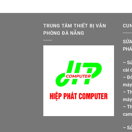
TRUNG TÂM THIẾT BỊ VĂN
CUN
PHÒNG ĐÀ NẴNG
SỬA
PHÁ
– Sử
cài 
– Đổ
máy 
– T
máy 
– Th
cam
– S