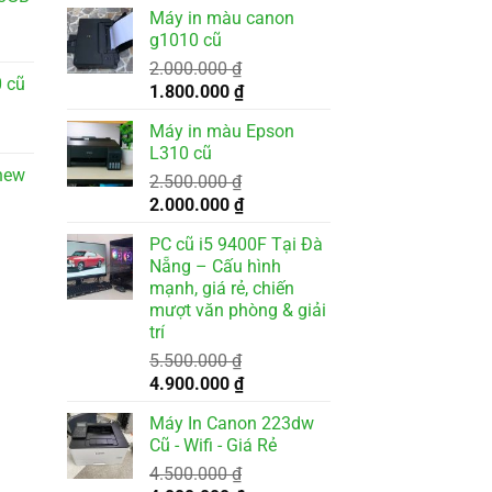
gốc
hiện
Máy in màu canon
là:
tại
g1010 cũ
3.500.000 ₫.
là:
000 ₫.
2.000.000
₫
3.200.000 ₫.
 cũ
Giá
Giá
1.800.000
₫
gốc
hiện
Máy in màu Epson
là:
tại
L310 cũ
2.000.000 ₫.
là:
new
2.500.000
₫
1.800.000 ₫.
Giá
Giá
2.000.000
₫
000 ₫.
gốc
hiện
PC cũ i5 9400F Tại Đà
là:
tại
Nẵng – Cấu hình
2.500.000 ₫.
là:
mạnh, giá rẻ, chiến
2.000.000 ₫.
mượt văn phòng & giải
trí
5.500.000
₫
Giá
Giá
4.900.000
₫
gốc
hiện
Máy In Canon 223dw
là:
tại
Cũ - Wifi - Giá Rẻ
5.500.000 ₫.
là:
4.500.000
₫
4.900.000 ₫.