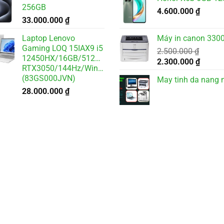
là:
tại
256GB
3.500.000 ₫.
4.600.000
₫
là:
33.000.000
₫
3.200.
Laptop Lenovo
Máy in canon 3300
Gaming LOQ 15IAX9 i5
2.500.000
₫
12450HX/16GB/512GB/6GB
Giá
Giá
2.300.000
₫
RTX3050/144Hz/Win11
gốc
hiện
(83GS000JVN)
May tinh da nang 
là:
tại
28.000.000
₫
2.500.000 ₫.
là:
2.300.