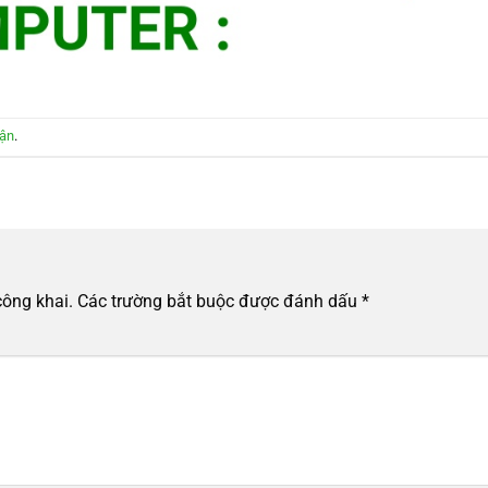
uận
.
công khai.
Các trường bắt buộc được đánh dấu
*