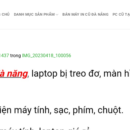
G CHỦ
DANH MỤC SẢN PHẨM
BÁN MÁY IN CŨ ĐÀ NẴNG
PC CŨ TẠ
1437
trong
IMG_20230418_100056