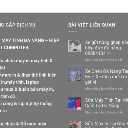
G CẤP DỊCH VỤ
BÀI VIẾT LIÊN QUAN
 MÁY TÍNH ĐÀ NẴNG – HIỆP
Xe gửi hàng ghép hà
T COMPUTER:
hiệp đức đà nẵng
0988410414
a chữa máy in máy tính &
ở
Chức năng bình luận bị tắt
Xe
đặt
gửi
Xe Ghép Đà Nẵng T
 mực in & thay thế linh kiện
hàn
Kỳ – Xe điện mới êm 
ghé
in,máy tính, laptop
giá rẻ
hàn
hu mua & buôn bán máy in,
ở
Chức năng bình luận bị tắt
hiệp
Xe
đức
tính cũ
Ghé
đà
Sửa Máy Tính Tại N
i công & lắp đặt hệ thống
Đà
nẵn
Cẩm Lệ Đà Nẵng
Nẵn
098
era
ở
Chức năng bình luận bị tắt
Ta
Sửa
Kỳ
Máy
Sửa Máy In Tại Nhà 
–
ửa chữa & Đổ mực máy
Tín
Xe