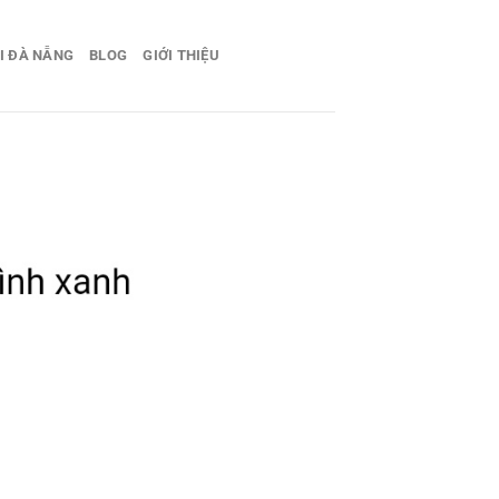
I ĐÀ NẴNG
BLOG
GIỚI THIỆU