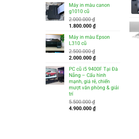
gốc
hiện
Máy in màu canon
là:
tại
g1010 cũ
3.500.000 ₫.
là:
2.000.000
₫
3.200.000 ₫.
Giá
Giá
1.800.000
₫
gốc
hiện
Máy in màu Epson
là:
tại
L310 cũ
2.000.000 ₫.
là:
2.500.000
₫
1.800.000 ₫.
Giá
Giá
2.000.000
₫
gốc
hiện
PC cũ i5 9400F Tại Đà
là:
tại
Nẵng – Cấu hình
2.500.000 ₫.
là:
mạnh, giá rẻ, chiến
2.000.000 ₫.
mượt văn phòng & giải
trí
5.500.000
₫
Giá
Giá
4.900.000
₫
gốc
hiện
là:
tại
5.500.000 ₫.
là:
4.900.000 ₫.