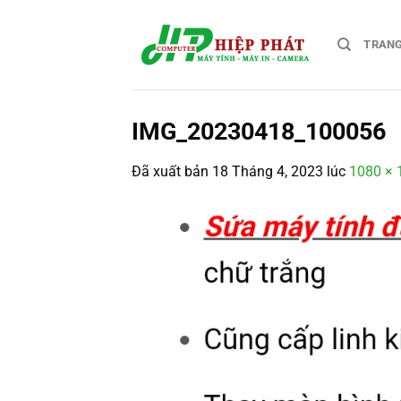
Chuyển
đến
TRAN
nội
dung
IMG_20230418_100056
Đã xuất bản
18 Tháng 4, 2023
lúc
1080 × 