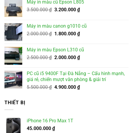
Máy in màu cũ Epson L805
Giá
Giá
3.500.000
₫
3.200.000
₫
gốc
hiện
là:
tại
Máy in màu canon g1010 cũ
3.500.000 ₫.
là:
Giá
Giá
2.000.000
₫
1.800.000
₫
3.200.000 ₫.
gốc
hiện
là:
tại
Máy in màu Epson L310 cũ
2.000.000 ₫.
là:
Giá
Giá
2.500.000
₫
2.000.000
₫
1.800.000 ₫.
gốc
hiện
là:
tại
PC cũ i5 9400F Tại Đà Nẵng – Cấu hình mạnh,
2.500.000 ₫.
là:
giá rẻ, chiến mượt văn phòng & giải trí
2.000.000 ₫.
Giá
Giá
5.500.000
₫
4.900.000
₫
gốc
hiện
là:
tại
THIẾT BỊ
5.500.000 ₫.
là:
4.900.000 ₫.
iPhone 16 Pro Max 1T
45.000.000
₫