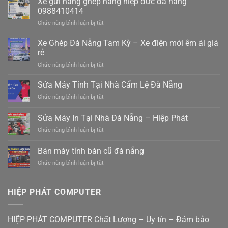
Xe gửi hàng ghép hàng hiệp đức đà nẵng
0988410414
ở
Chức năng bình luận bị tắt
Xe
gửi
Xe Ghép Đà Nẵng Tam Kỳ – Xe điện mới êm ái giá
hàng
rẻ
ghép
ở
Chức năng bình luận bị tắt
hàng
Xe
hiệp
Ghép
Sửa Máy Tính Tại Nhà Cẩm Lệ Đà Nẵng
đức
Đà
đà
ở
Chức năng bình luận bị tắt
Nẵng
nẵng
Sửa
Tam
0988410414
Máy
Sửa Máy In Tại Nhà Đà Nẵng – Hiệp Phát
Kỳ
Tính
–
ở
Chức năng bình luận bị tắt
Tại
Xe
Sửa
Nhà
điện
Máy
Cẩm
Bán máy tính bàn cũ đà nẵng
mới
In
Lệ
êm
ở
Chức năng bình luận bị tắt
Tại
Đà
ái
Bán
Nhà
Nẵng
giá
máy
Đà
rẻ
tính
Nẵng
HIỆP PHÁT COMPUTER
bàn
–
cũ
Hiệp
đà
Phát
HIỆP PHÁT COMPUTER Chất Lượng – Uy tín – Đảm bảo
nẵng