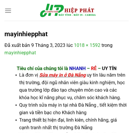
Chuyển
đến
nội
dung
mayinhiepphat
Đã xuất bản
9 Tháng 3, 2023
lúc
1018 × 1592
trong
mayinhiepphat