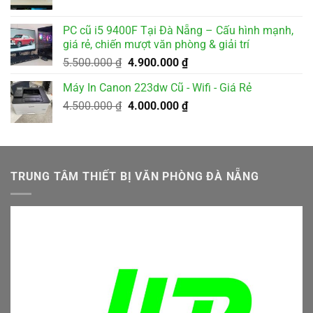
gốc
hiện
là:
tại
PC cũ i5 9400F Tại Đà Nẵng – Cấu hình mạnh,
2.500.000 ₫.
là:
giá rẻ, chiến mượt văn phòng & giải trí
2.000.000 ₫.
Giá
Giá
5.500.000
₫
4.900.000
₫
gốc
hiện
Máy In Canon 223dw Cũ - Wifi - Giá Rẻ
là:
tại
Giá
Giá
4.500.000
₫
5.500.000 ₫.
4.000.000
₫
là:
gốc
hiện
4.900.000 ₫.
là:
tại
4.500.000 ₫.
là:
4.000.000 ₫.
TRUNG TÂM THIẾT BỊ VĂN PHÒNG ĐÀ NẴNG