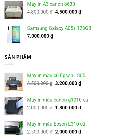
Máy in A3 canon 8630
Giá
Giá
4.800.000
₫
4.500.000
₫
gốc
hiện
là:
tại
Samsung Galaxy A05s 128GB
4.800.000 ₫.
là:
7.000.000
₫
4.500.000 ₫.
SẢN PHẨM
Máy in màu cũ Epson L805
Giá
Giá
3.500.000
₫
3.200.000
₫
gốc
hiện
là:
tại
Máy in màu canon g1010 cũ
3.500.000 ₫.
là:
Giá
Giá
2.000.000
₫
1.800.000
₫
3.200.000 ₫.
gốc
hiện
là:
tại
Máy in màu Epson L310 cũ
2.000.000 ₫.
là:
Giá
Giá
2.500.000
₫
2.000.000
₫
1.800.000 ₫.