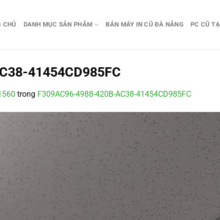
G CHỦ
DANH MỤC SẢN PHẨM
BÁN MÁY IN CŨ ĐÀ NẴNG
PC CŨ TẠ
AC38-41454CD985FC
1560
trong
F309AC96-4988-420B-AC38-41454CD985FC