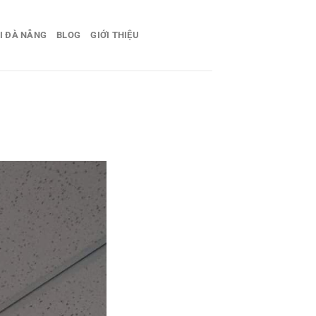
I ĐÀ NẴNG
BLOG
GIỚI THIỆU