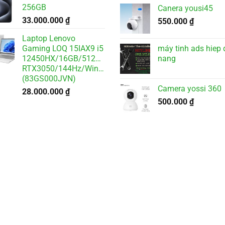
gốc
hiện
256GB
Canera yousi45
là:
tại
33.000.000
₫
4.500.000 ₫.
550.000
₫
là:
4.000.
Laptop Lenovo
Gaming LOQ 15IAX9 i5
máy tinh ads hiep 
12450HX/16GB/512GB/6GB
nang
RTX3050/144Hz/Win11
(83GS000JVN)
Camera yossi 360
28.000.000
₫
500.000
₫