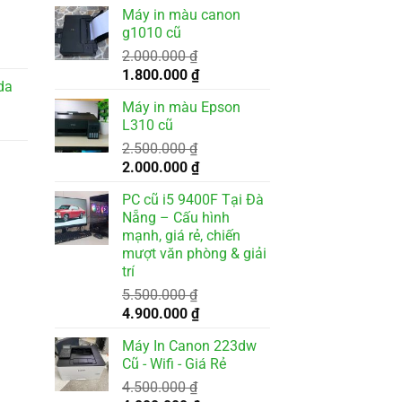
gốc
hiện
Máy in màu canon
là:
tại
g1010 cũ
3.500.000 ₫.
là:
2.000.000
₫
000 ₫.
3.200.000 ₫.
Giá
Giá
1.800.000
₫
da
gốc
hiện
Máy in màu Epson
là:
tại
L310 cũ
2.000.000 ₫.
là:
2.500.000
₫
1.800.000 ₫.
Giá
Giá
2.000.000
₫
gốc
hiện
PC cũ i5 9400F Tại Đà
là:
tại
Nẵng – Cấu hình
2.500.000 ₫.
là:
mạnh, giá rẻ, chiến
2.000.000 ₫.
mượt văn phòng & giải
trí
5.500.000
₫
Giá
Giá
4.900.000
₫
gốc
hiện
Máy In Canon 223dw
là:
tại
Cũ - Wifi - Giá Rẻ
5.500.000 ₫.
là:
4.500.000
₫
4.900.000 ₫.