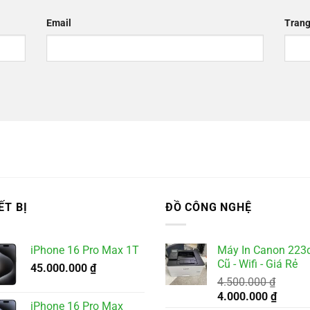
Email
Trang
ẾT BỊ
ĐỒ CÔNG NGHỆ
iPhone 16 Pro Max 1T
Máy In Canon 223
Cũ - Wifi - Giá Rẻ
45.000.000
₫
4.500.000
₫
Giá
Giá
4.000.000
₫
iPhone 16 Pro Max