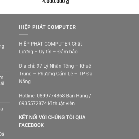
Giá
Giá
4.000.000
₫
gốc
hiện
là:
tại
4.500.000 ₫.
là:
HIỆP PHÁT COMPUTER
4.000.000 ₫.
HIỆP PHÁT COMPUTER Chất
ng
Lượng – Uy tín – Đảm bảo
Địa chỉ: 97 Lý Nhân Tông – Khuê
Trung – Phường Cẩm Lệ – TP Đà
am
Nẵng
g
ái
p
g
Hotline: 0899774868 Bán Hàng /
0935572874 kĩ thuật viên
p
hà
g
KẾT NỐI VỚI CHÚNG TÔI QUA
g
8410414
m
FACEBOOK
Đà
h