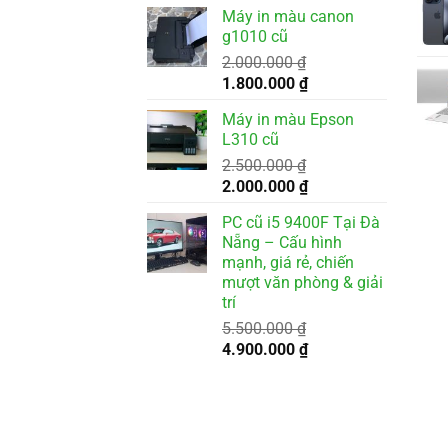
gốc
hiện
Máy in màu canon
là:
tại
g1010 cũ
3.500.000 ₫.
là:
2.000.000
₫
3.200.000 ₫.
Giá
Giá
1.800.000
₫
gốc
hiện
Máy in màu Epson
là:
tại
L310 cũ
2.000.000 ₫.
là:
2.500.000
₫
1.800.000 ₫.
Giá
Giá
2.000.000
₫
gốc
hiện
PC cũ i5 9400F Tại Đà
là:
tại
Nẵng – Cấu hình
2.500.000 ₫.
là:
mạnh, giá rẻ, chiến
2.000.000 ₫.
mượt văn phòng & giải
trí
5.500.000
₫
Giá
Giá
4.900.000
₫
gốc
hiện
là:
tại
5.500.000 ₫.
là:
4.900.000 ₫.