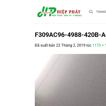
Chuyển
đến
TRAN
nội
dung
F309AC96-4988-420B-
Đã xuất bản
22 Tháng 2, 2019
lúc
1170 × 