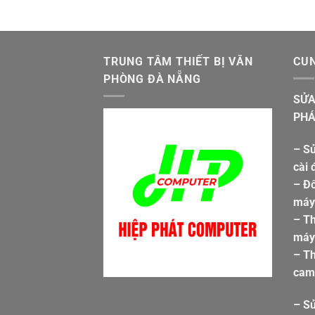
TRUNG TÂM THIẾT BỊ VĂN
CUN
PHÒNG ĐÀ NẴNG
SỬA
PHÁ
– Sử
cài 
– Đổ
máy 
– T
máy 
– Th
cam
– S