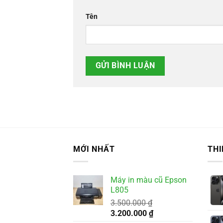
Tên
MỚI NHẤT
THI
Máy in màu cũ Epson
L805
3.500.000
₫
Giá
Giá
3.200.000
₫