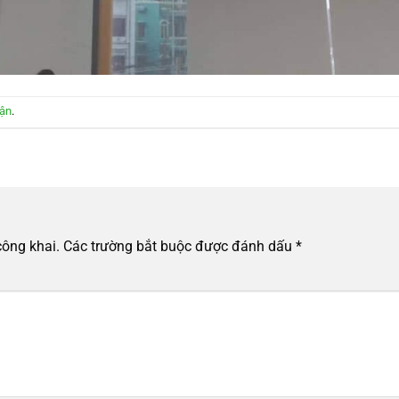
uận
.
công khai.
Các trường bắt buộc được đánh dấu
*