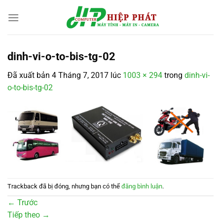
Chuyển
đến
nội
dung
dinh-vi-o-to-bis-tg-02
Đã xuất bản
4 Tháng 7, 2017
lúc
1003 × 294
trong
dinh-vi-
o-to-bis-tg-02
Trackback đã bị đóng, nhưng bạn có thể
đăng bình luận
.
←
Trước
Tiếp theo
→