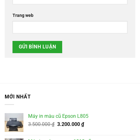
Trang web
MỚI NHẤT
Máy in màu cũ Epson L805
Giá
Giá
3.500.000
₫
3.200.000
₫
gốc
hiện
là:
tại