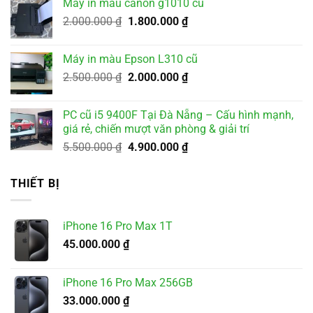
Máy in màu canon g1010 cũ
3.500.000 ₫.
là:
Giá
Giá
2.000.000
₫
1.800.000
₫
3.200.000 ₫.
gốc
hiện
là:
tại
Máy in màu Epson L310 cũ
2.000.000 ₫.
là:
Giá
Giá
2.500.000
₫
2.000.000
₫
1.800.000 ₫.
gốc
hiện
là:
tại
PC cũ i5 9400F Tại Đà Nẵng – Cấu hình mạnh,
2.500.000 ₫.
là:
giá rẻ, chiến mượt văn phòng & giải trí
2.000.000 ₫.
Giá
Giá
5.500.000
₫
4.900.000
₫
gốc
hiện
là:
tại
THIẾT BỊ
5.500.000 ₫.
là:
4.900.000 ₫.
iPhone 16 Pro Max 1T
45.000.000
₫
iPhone 16 Pro Max 256GB
33.000.000
₫