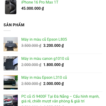
iPhone 16 Pro Max 1T
450.000 ₫.
là:
45.000.000
₫
400.000 ₫.
SẢN PHẨM
Máy in màu cũ Epson L805
Giá
Giá
3.500.000
₫
3.200.000
₫
gốc
hiện
là:
tại
Máy in màu canon g1010 cũ
3.500.000 ₫.
là:
Giá
Giá
2.000.000
₫
1.800.000
₫
3.200.000 ₫.
gốc
hiện
là:
tại
Máy in màu Epson L310 cũ
2.000.000 ₫.
là:
Giá
Giá
2.500.000
₫
2.000.000
₫
1.800.000 ₫.
gốc
hiện
là:
tại
PC cũ i5 9400F Tại Đà Nẵng – Cấu hình mạnh,
2.500.000 ₫.
là:
giá rẻ, chiến mượt văn phòng & giải trí
2.000.000 ₫.