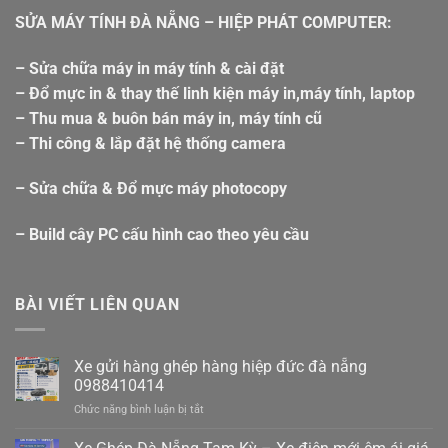
SỬA MÁY TÍNH ĐÀ NẴNG – HIỆP PHÁT COMPUTER:
– Sửa chữa máy in máy tính & cài đặt
– Đổ mực in & thay thế linh kiện máy in,máy tính, laptop
– Thu mua & buôn bán máy in, máy tính cũ
– Thi công & lắp đặt hệ thống camera
– Sửa chữa & Đổ mực máy photocopy
– Build cây PC cấu hình cao theo yêu cầu
BÀI VIẾT LIÊN QUAN
Xe gửi hàng ghép hàng hiệp đức đà nẵng
0988410414
ở
Chức năng bình luận bị tắt
Xe
gửi