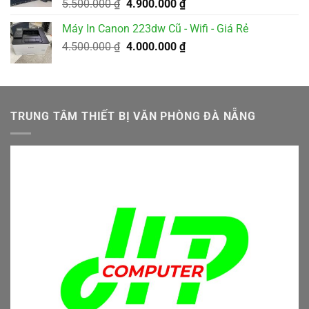
Giá
Giá
5.500.000
₫
4.900.000
₫
gốc
hiện
Máy In Canon 223dw Cũ - Wifi - Giá Rẻ
là:
tại
Giá
Giá
4.500.000
₫
5.500.000 ₫.
4.000.000
₫
là:
gốc
hiện
4.900.000 ₫.
là:
tại
4.500.000 ₫.
là:
4.000.000 ₫.
TRUNG TÂM THIẾT BỊ VĂN PHÒNG ĐÀ NẴNG