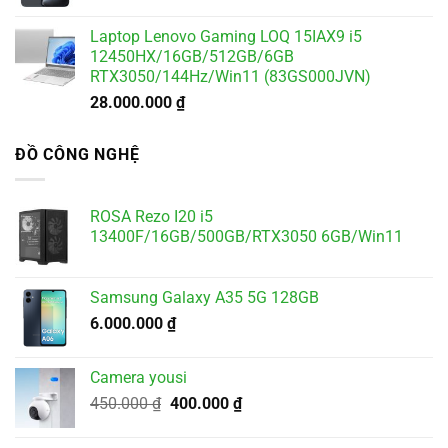
Laptop Lenovo Gaming LOQ 15IAX9 i5
12450HX/16GB/512GB/6GB
RTX3050/144Hz/Win11 (83GS000JVN)
28.000.000
₫
ĐỒ CÔNG NGHỆ
ROSA Rezo I20 i5
13400F/16GB/500GB/RTX3050 6GB/Win11
Samsung Galaxy A35 5G 128GB
6.000.000
₫
Camera yousi
Giá
Giá
450.000
₫
400.000
₫
gốc
hiện
là:
tại