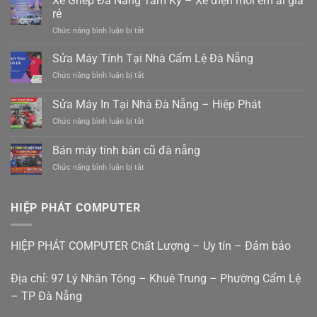
Xe Ghép Đà Nẵng Tam Kỳ – Xe điện mới êm ái giá
hàng
rẻ
ghép
ở
Chức năng bình luận bị tắt
hàng
Xe
hiệp
Ghép
Sửa Máy Tính Tại Nhà Cẩm Lệ Đà Nẵng
đức
Đà
đà
ở
Chức năng bình luận bị tắt
Nẵng
nẵng
Sửa
Tam
0988410414
Máy
Sửa Máy In Tại Nhà Đà Nẵng – Hiệp Phát
Kỳ
Tính
–
ở
Chức năng bình luận bị tắt
Tại
Xe
Sửa
Nhà
điện
Máy
Cẩm
Bán máy tính bàn cũ đà nẵng
mới
In
Lệ
êm
ở
Chức năng bình luận bị tắt
Tại
Đà
ái
Bán
Nhà
Nẵng
giá
máy
Đà
rẻ
tính
Nẵng
HIỆP PHÁT COMPUTER
bàn
–
cũ
Hiệp
đà
Phát
HIỆP PHÁT COMPUTER Chất Lượng – Uy tín – Đảm bảo
nẵng
Địa chỉ: 97 Lý Nhân Tông – Khuê Trung – Phường Cẩm Lệ
– TP Đà Nẵng