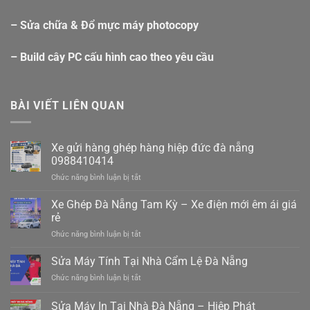
– Sửa chữa & Đổ mực máy photocopy
– Build cây PC cấu hình cao theo yêu cầu
BÀI VIẾT LIÊN QUAN
Xe gửi hàng ghép hàng hiệp đức đà nẵng
0988410414
ở
Chức năng bình luận bị tắt
Xe
gửi
Xe Ghép Đà Nẵng Tam Kỳ – Xe điện mới êm ái giá
hàng
rẻ
ghép
ở
Chức năng bình luận bị tắt
hàng
Xe
hiệp
Ghép
Sửa Máy Tính Tại Nhà Cẩm Lệ Đà Nẵng
đức
Đà
đà
ở
Chức năng bình luận bị tắt
Nẵng
nẵng
Sửa
Tam
0988410414
Máy
Sửa Máy In Tại Nhà Đà Nẵng – Hiệp Phát
Kỳ