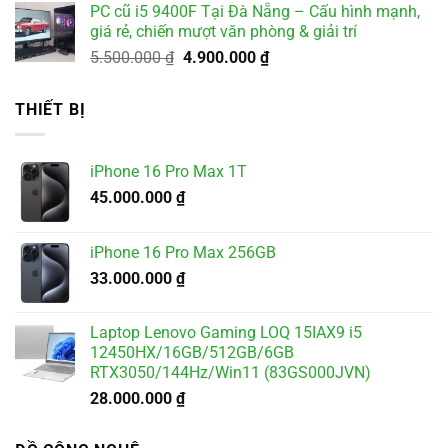
PC cũ i5 9400F Tại Đà Nẵng – Cấu hình mạnh,
2.500.000 ₫.
là:
giá rẻ, chiến mượt văn phòng & giải trí
2.000.000 ₫.
Giá
Giá
5.500.000
₫
4.900.000
₫
gốc
hiện
là:
tại
THIẾT BỊ
5.500.000 ₫.
là:
4.900.000 ₫.
iPhone 16 Pro Max 1T
45.000.000
₫
iPhone 16 Pro Max 256GB
33.000.000
₫
Laptop Lenovo Gaming LOQ 15IAX9 i5
12450HX/16GB/512GB/6GB
RTX3050/144Hz/Win11 (83GS000JVN)
28.000.000
₫