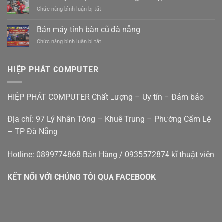
Tính
–
ở
Chức năng bình luận bị tắt
Tại
Xe
Sửa
Nhà
điện
Máy
Cẩm
Bán máy tính bàn cũ đà nẵng
mới
In
Lệ
êm
ở
Chức năng bình luận bị tắt
Tại
Đà
ái
Bán
Nhà
Nẵng
giá
máy
Đà
rẻ
tính
Nẵng
HIỆP PHÁT COMPUTER
bàn
–
cũ
Hiệp
đà
Phát
HIỆP PHÁT COMPUTER Chất Lượng – Uy tín – Đảm bảo
nẵng
Địa chỉ: 97 Lý Nhân Tông – Khuê Trung – Phường Cẩm Lệ
– TP Đà Nẵng
Hotline: 0899774868 Bán Hàng / 0935572874 kĩ thuật viên
KẾT NỐI VỚI CHÚNG TÔI QUA FACEBOOK