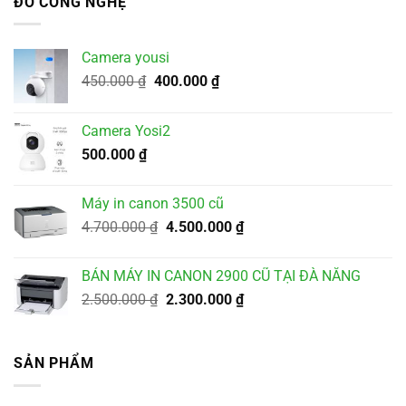
ĐỒ CÔNG NGHỆ
Camera yousi
Giá
Giá
450.000
₫
400.000
₫
gốc
hiện
là:
tại
Camera Yosi2
450.000 ₫.
là:
500.000
₫
400.000 ₫.
Máy in canon 3500 cũ
Giá
Giá
4.700.000
₫
4.500.000
₫
gốc
hiện
là:
tại
BÁN MÁY IN CANON 2900 CŨ TẠI ĐÀ NẴNG
4.700.000 ₫.
là:
Giá
Giá
2.500.000
₫
2.300.000
₫
4.500.000 ₫.
gốc
hiện
là:
tại
2.500.000 ₫.
là:
SẢN PHẨM
2.300.000 ₫.