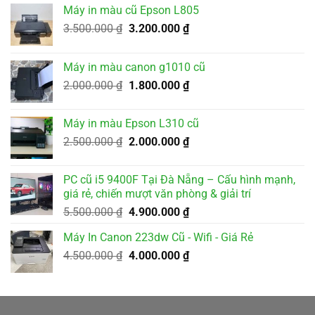
Máy in màu cũ Epson L805
Giá
Giá
3.500.000
₫
3.200.000
₫
gốc
hiện
là:
tại
Máy in màu canon g1010 cũ
3.500.000 ₫.
là:
Giá
Giá
2.000.000
₫
1.800.000
₫
3.200.000 ₫.
gốc
hiện
là:
tại
Máy in màu Epson L310 cũ
2.000.000 ₫.
là:
Giá
Giá
2.500.000
₫
2.000.000
₫
1.800.000 ₫.
gốc
hiện
là:
tại
PC cũ i5 9400F Tại Đà Nẵng – Cấu hình mạnh,
2.500.000 ₫.
là:
giá rẻ, chiến mượt văn phòng & giải trí
2.000.000 ₫.
Giá
Giá
5.500.000
₫
4.900.000
₫
gốc
hiện
Máy In Canon 223dw Cũ - Wifi - Giá Rẻ
là:
tại
Giá
Giá
4.500.000
₫
5.500.000 ₫.
4.000.000
₫
là:
gốc
hiện
4.900.000 ₫.
là:
tại
4.500.000 ₫.
là:
4.000.000 ₫.