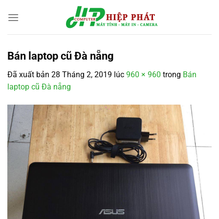
Chuyển
đến
nội
dung
Bán laptop cũ Đà nẵng
Đã xuất bản
28 Tháng 2, 2019
lúc
960 × 960
trong
Bán
laptop cũ Đà nẵng