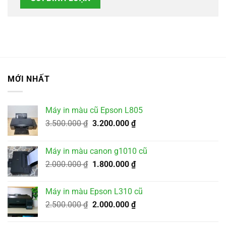
MỚI NHẤT
Máy in màu cũ Epson L805
Giá
Giá
3.500.000
₫
3.200.000
₫
gốc
hiện
là:
tại
Máy in màu canon g1010 cũ
3.500.000 ₫.
là:
Giá
Giá
2.000.000
₫
1.800.000
₫
3.200.000 ₫.
gốc
hiện
là:
tại
Máy in màu Epson L310 cũ
2.000.000 ₫.
là:
Giá
Giá
2.500.000
₫
2.000.000
₫
1.800.000 ₫.
gốc
hiện
là:
tại