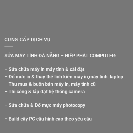
CUNG CẤP DỊCH VỤ
SỬA MÁY TÍNH ĐÀ NẴNG – HIỆP PHÁT COMPUTER:
– Sửa chữa máy in máy tính & cài đặt
– Đổ mực in & thay thế linh kiện máy in,máy tính, laptop
– Thu mua & buôn bán máy in, máy tính cũ
– Thi công & lắp đặt hệ thống camera
– Sửa chữa & Đổ mực máy photocopy
– Build cây PC cấu hình cao theo yêu cầu