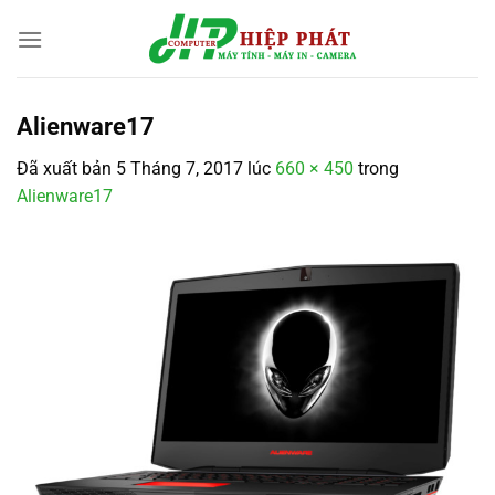
Chuyển
đến
nội
dung
Alienware17
Đã xuất bản
5 Tháng 7, 2017
lúc
660 × 450
trong
Alienware17