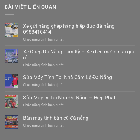
BÀI VIẾT LIÊN QUAN
Xe gửi hàng ghép hàng hiệp đức đà nẵng
0988410414
ở
Chức năng bình luận bị tắt
Xe
gửi
Xe Ghép Đà Nẵng Tam Kỳ – Xe điện mới êm ái giá
hàng
rẻ
ghép
ở
Chức năng bình luận bị tắt
hàng
Xe
hiệp
Ghép
Sửa Máy Tính Tại Nhà Cẩm Lệ Đà Nẵng
đức
Đà
đà
ở
Chức năng bình luận bị tắt
Nẵng
nẵng
Sửa
Tam
0988410414
Máy
Sửa Máy In Tại Nhà Đà Nẵng – Hiệp Phát
Kỳ
Tính
–
ở
Chức năng bình luận bị tắt
Tại
Xe
Sửa
Nhà
điện
Máy
Cẩm
Bán máy tính bàn cũ đà nẵng
mới
In
Lệ
êm
ở
Chức năng bình luận bị tắt
Tại
Đà
ái
Bán
Nhà
Nẵng
giá
máy
Đà
rẻ