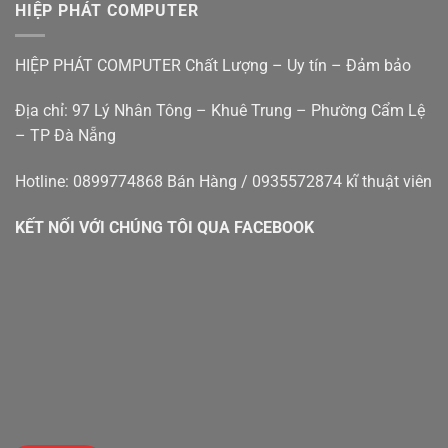
tính
Nẵng
HIỆP PHÁT COMPUTER
bàn
–
cũ
Hiệp
đà
Phát
HIỆP PHÁT COMPUTER Chất Lượng – Uy tín – Đảm bảo
nẵng
Địa chỉ: 97 Lý Nhân Tông – Khuê Trung – Phường Cẩm Lệ
– TP Đà Nẵng
Hotline: 0899774868 Bán Hàng / 0935572874 kĩ thuật viên
KẾT NỐI VỚI CHÚNG TÔI QUA FACEBOOK