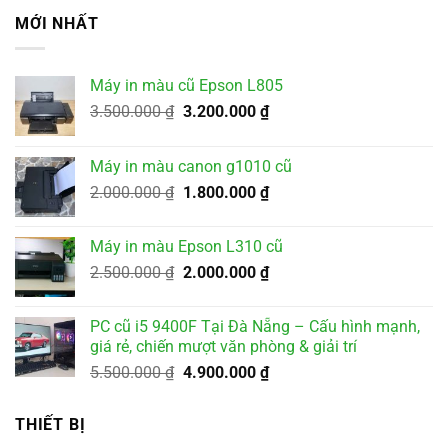
MỚI NHẤT
Máy in màu cũ Epson L805
Giá
Giá
3.500.000
₫
3.200.000
₫
gốc
hiện
là:
tại
Máy in màu canon g1010 cũ
3.500.000 ₫.
là:
Giá
Giá
2.000.000
₫
1.800.000
₫
3.200.000 ₫.
gốc
hiện
là:
tại
Máy in màu Epson L310 cũ
2.000.000 ₫.
là:
Giá
Giá
2.500.000
₫
2.000.000
₫
1.800.000 ₫.
gốc
hiện
là:
tại
PC cũ i5 9400F Tại Đà Nẵng – Cấu hình mạnh,
2.500.000 ₫.
là:
giá rẻ, chiến mượt văn phòng & giải trí
2.000.000 ₫.
Giá
Giá
5.500.000
₫
4.900.000
₫
gốc
hiện
là:
tại
THIẾT BỊ
5.500.000 ₫.
là: