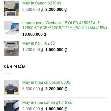
Máy In Canon 6230dn
Giá
Giá
3.500.000
₫
3.200.000
₫
gốc
hiện
là:
tại
Laptop Asus Vivobook 15 OLED A1505ZA i5
3.500.000 ₫.
là:
12500H/16GB/512GB/120Hz/Win11 (MA415W)
3.200.000 ₫.
18.000.000
₫
Máy in hp 1102 cũ
Giá
Giá
1.700.000
₫
1.500.000
₫
gốc
hiện
là:
tại
1.700.000 ₫.
là:
SẢN PHẨM
1.500.000 ₫.
Máy in màu cũ Epson L805
Giá
Giá
3.500.000
₫
3.200.000
₫
gốc
hiện
là:
tại
Máy in màu canon g1010 cũ
3.500.000 ₫.
là:
Giá
Giá
2.000.000
₫
1.800.000
₫
3.200.000 ₫.