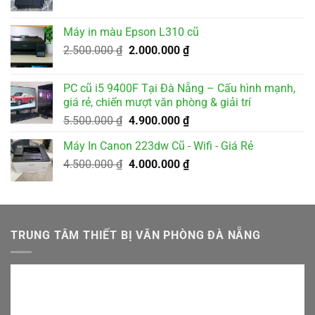
gốc
hiện
là:
tại
Máy in màu Epson L310 cũ
2.000.000 ₫.
là:
Giá
Giá
2.500.000
₫
2.000.000
₫
1.800.000 ₫.
gốc
hiện
là:
tại
PC cũ i5 9400F Tại Đà Nẵng – Cấu hình mạnh,
2.500.000 ₫.
là:
giá rẻ, chiến mượt văn phòng & giải trí
2.000.000 ₫.
Giá
Giá
5.500.000
₫
4.900.000
₫
gốc
hiện
Máy In Canon 223dw Cũ - Wifi - Giá Rẻ
là:
tại
Giá
Giá
4.500.000
₫
5.500.000 ₫.
4.000.000
₫
là:
gốc
hiện
4.900.000 ₫.
là:
tại
4.500.000 ₫.
là:
4.000.000 ₫.
TRUNG TÂM THIẾT BỊ VĂN PHÒNG ĐÀ NẴNG