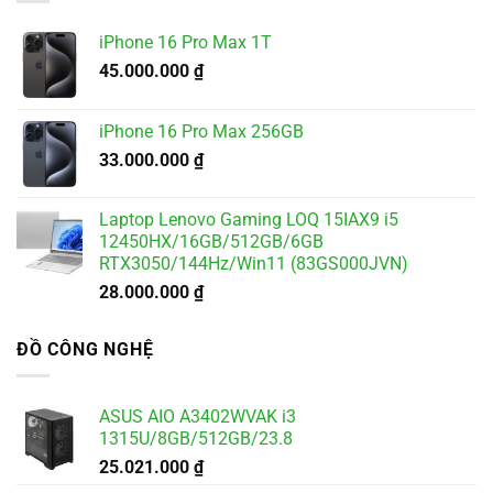
4.900.000 ₫.
iPhone 16 Pro Max 1T
45.000.000
₫
iPhone 16 Pro Max 256GB
33.000.000
₫
Laptop Lenovo Gaming LOQ 15IAX9 i5
12450HX/16GB/512GB/6GB
RTX3050/144Hz/Win11 (83GS000JVN)
28.000.000
₫
ĐỒ CÔNG NGHỆ
ASUS AIO A3402WVAK i3
1315U/8GB/512GB/23.8
25.021.000
₫