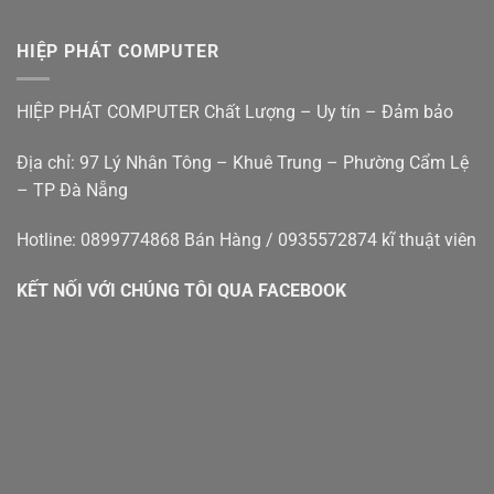
Bán
Nhà
Nẵng
giá
máy
Đà
rẻ
tính
Nẵng
HIỆP PHÁT COMPUTER
bàn
–
cũ
Hiệp
đà
Phát
HIỆP PHÁT COMPUTER Chất Lượng – Uy tín – Đảm bảo
nẵng
Địa chỉ: 97 Lý Nhân Tông – Khuê Trung – Phường Cẩm Lệ
– TP Đà Nẵng
Hotline: 0899774868 Bán Hàng / 0935572874 kĩ thuật viên
KẾT NỐI VỚI CHÚNG TÔI QUA FACEBOOK