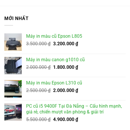
MỚI NHẤT
Máy in màu cũ Epson L805
Giá
Giá
3.500.000
₫
3.200.000
₫
gốc
hiện
là:
tại
Máy in màu canon g1010 cũ
3.500.000 ₫.
là:
Giá
Giá
2.000.000
₫
1.800.000
₫
3.200.000 ₫.
gốc
hiện
là:
tại
Máy in màu Epson L310 cũ
2.000.000 ₫.
là:
Giá
Giá
2.500.000
₫
2.000.000
₫
1.800.000 ₫.
gốc
hiện
là:
tại
PC cũ i5 9400F Tại Đà Nẵng – Cấu hình mạnh,
2.500.000 ₫.
là:
giá rẻ, chiến mượt văn phòng & giải trí
2.000.000 ₫.
Giá
Giá
5.500.000
₫
4.900.000
₫
gốc
hiện