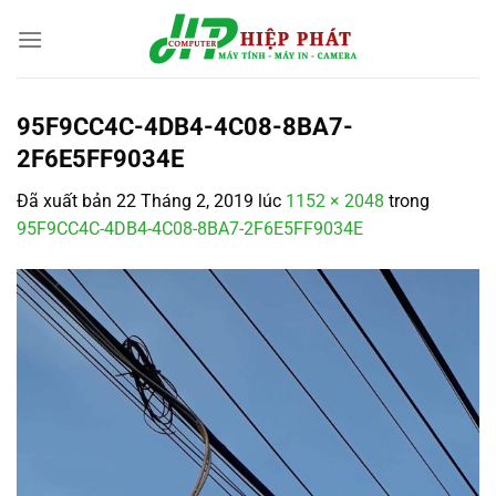
Chuyển
đến
nội
dung
95F9CC4C-4DB4-4C08-8BA7-
2F6E5FF9034E
Đã xuất bản
22 Tháng 2, 2019
lúc
1152 × 2048
trong
95F9CC4C-4DB4-4C08-8BA7-2F6E5FF9034E