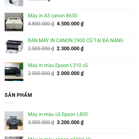
Máy in A3 canon 8630
Giá
Giá
4.800.000
₫
4.500.000
₫
gốc
hiện
là:
tại
BÁN MÁY IN CANON 2900 CŨ TẠI ĐÀ NẴNG
4.800.000 ₫.
là:
Giá
Giá
2.500.000
₫
2.300.000
₫
4.500.000 ₫.
gốc
hiện
là:
tại
Máy in màu Epson L310 cũ
2.500.000 ₫.
là:
Giá
Giá
2.500.000
₫
2.000.000
₫
2.300.000 ₫.
gốc
hiện
là:
tại
2.500.000 ₫.
là:
SẢN PHẨM
2.000.000 ₫.
Máy in màu cũ Epson L805
Giá
Giá
3.500.000
₫
3.200.000
₫
gốc
hiện
là:
tại