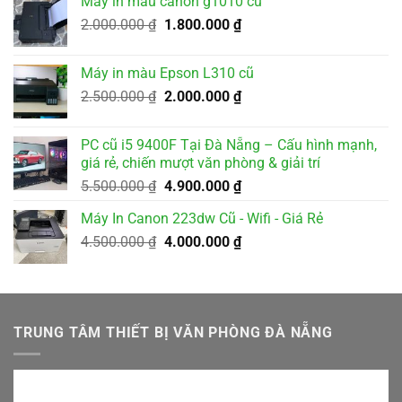
Máy in màu canon g1010 cũ
3.500.000 ₫.
là:
Giá
Giá
2.000.000
₫
1.800.000
₫
3.200.000 ₫.
gốc
hiện
là:
tại
Máy in màu Epson L310 cũ
2.000.000 ₫.
là:
Giá
Giá
2.500.000
₫
2.000.000
₫
1.800.000 ₫.
gốc
hiện
là:
tại
PC cũ i5 9400F Tại Đà Nẵng – Cấu hình mạnh,
2.500.000 ₫.
là:
giá rẻ, chiến mượt văn phòng & giải trí
2.000.000 ₫.
Giá
Giá
5.500.000
₫
4.900.000
₫
gốc
hiện
Máy In Canon 223dw Cũ - Wifi - Giá Rẻ
là:
tại
Giá
Giá
4.500.000
₫
5.500.000 ₫.
4.000.000
₫
là:
gốc
hiện
4.900.000 ₫.
là:
tại
4.500.000 ₫.
là:
4.000.000 ₫.
TRUNG TÂM THIẾT BỊ VĂN PHÒNG ĐÀ NẴNG