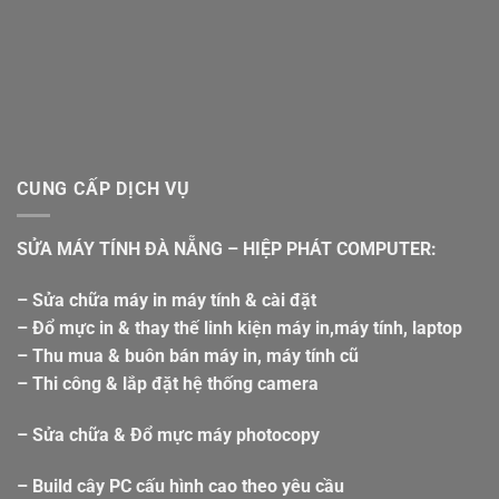
CUNG CẤP DỊCH VỤ
SỬA MÁY TÍNH ĐÀ NẴNG – HIỆP PHÁT COMPUTER:
– Sửa chữa máy in máy tính & cài đặt
– Đổ mực in & thay thế linh kiện máy in,máy tính, laptop
– Thu mua & buôn bán máy in, máy tính cũ
– Thi công & lắp đặt hệ thống camera
– Sửa chữa & Đổ mực máy photocopy
– Build cây PC cấu hình cao theo yêu cầu