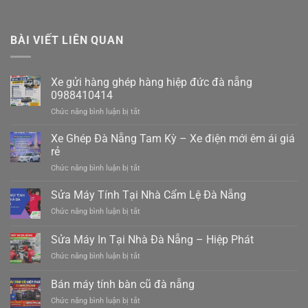
BÀI VIẾT LIÊN QUAN
Xe gửi hàng ghép hàng hiệp đức đà nẵng
0988410414
ở
Chức năng bình luận bị tắt
Xe
gửi
Xe Ghép Đà Nẵng Tam Kỳ – Xe điện mới êm ái giá
hàng
rẻ
ghép
ở
Chức năng bình luận bị tắt
hàng
Xe
hiệp
Ghép
Sửa Máy Tính Tại Nhà Cẩm Lệ Đà Nẵng
đức
Đà
đà
ở
Chức năng bình luận bị tắt
Nẵng
nẵng
Sửa
Tam
0988410414
Máy
Sửa Máy In Tại Nhà Đà Nẵng – Hiệp Phát
Kỳ
Tính
–
ở
Chức năng bình luận bị tắt
Tại
Xe
Sửa
Nhà
điện
Máy
Cẩm
Bán máy tính bàn cũ đà nẵng
mới
In
Lệ
êm
ở
Chức năng bình luận bị tắt
Tại
Đà
ái