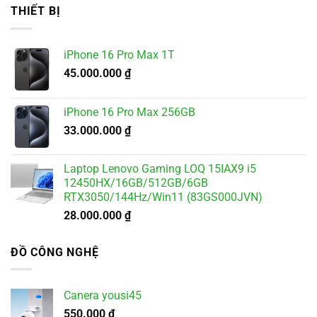
là:
tại
THIẾT BỊ
5.500.000 ₫.
là:
4.900.000 ₫.
iPhone 16 Pro Max 1T
45.000.000
₫
iPhone 16 Pro Max 256GB
33.000.000
₫
Laptop Lenovo Gaming LOQ 15IAX9 i5
12450HX/16GB/512GB/6GB
RTX3050/144Hz/Win11 (83GS000JVN)
28.000.000
₫
ĐỒ CÔNG NGHỆ
Canera yousi45
550.000
₫