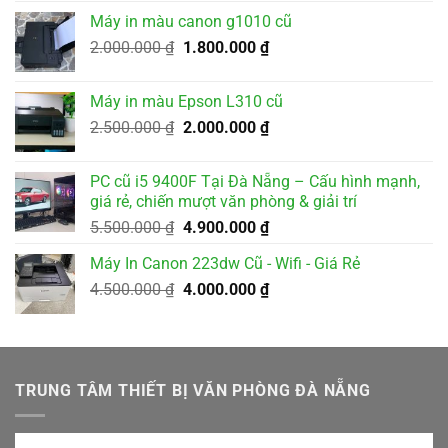
là:
tại
Máy in màu canon g1010 cũ
3.500.000 ₫.
là:
Giá
Giá
2.000.000
₫
1.800.000
₫
3.200.000 ₫.
gốc
hiện
là:
tại
Máy in màu Epson L310 cũ
2.000.000 ₫.
là:
Giá
Giá
2.500.000
₫
2.000.000
₫
1.800.000 ₫.
gốc
hiện
là:
tại
PC cũ i5 9400F Tại Đà Nẵng – Cấu hình mạnh,
2.500.000 ₫.
là:
giá rẻ, chiến mượt văn phòng & giải trí
2.000.000 ₫.
Giá
Giá
5.500.000
₫
4.900.000
₫
gốc
hiện
Máy In Canon 223dw Cũ - Wifi - Giá Rẻ
là:
tại
Giá
Giá
4.500.000
₫
5.500.000 ₫.
4.000.000
₫
là:
gốc
hiện
4.900.000 ₫.
là:
tại
4.500.000 ₫.
là:
4.000.000 ₫.
TRUNG TÂM THIẾT BỊ VĂN PHÒNG ĐÀ NẴNG