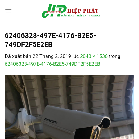
Chuyển
đến
nội
dung
62406328-497E-4176-B2E5-
749DF2F5E2EB
Đã xuất bản
22 Tháng 2, 2019
lúc
2048 × 1536
trong
62406328-497E-4176-B2E5-749DF2F5E2EB