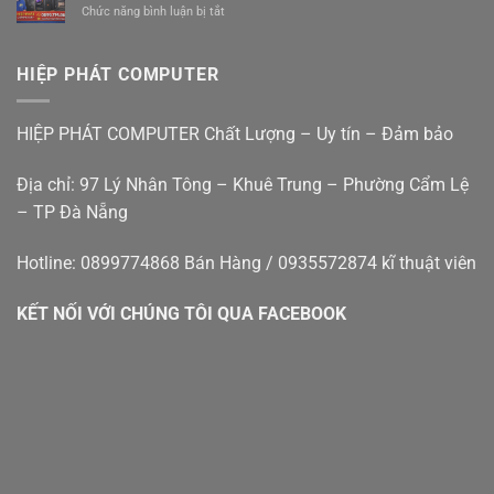
êm
ở
Chức năng bình luận bị tắt
Tại
Đà
ái
Bán
Nhà
Nẵng
giá
máy
Đà
rẻ
tính
Nẵng
HIỆP PHÁT COMPUTER
bàn
–
cũ
Hiệp
đà
Phát
HIỆP PHÁT COMPUTER Chất Lượng – Uy tín – Đảm bảo
nẵng
Địa chỉ: 97 Lý Nhân Tông – Khuê Trung – Phường Cẩm Lệ
– TP Đà Nẵng
Hotline: 0899774868 Bán Hàng / 0935572874 kĩ thuật viên
KẾT NỐI VỚI CHÚNG TÔI QUA FACEBOOK