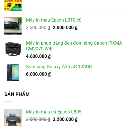
Máy in màu Epson L310 cũ
Giá
Giá
2.500.000
₫
2.000.000
₫
gốc
hiện
là:
tại
Máy in phun trắng đen đơn năng Canon PIXMA
2.500.000 ₫.
là:
GM2070 Wifi
2.000.000 ₫.
4.600.000
₫
Samsung Galaxy A35 5G 128GB
6.000.000
₫
SẢN PHẨM
Máy in màu cũ Epson L805
Giá
Giá
3.500.000
₫
3.200.000
₫
gốc
hiện