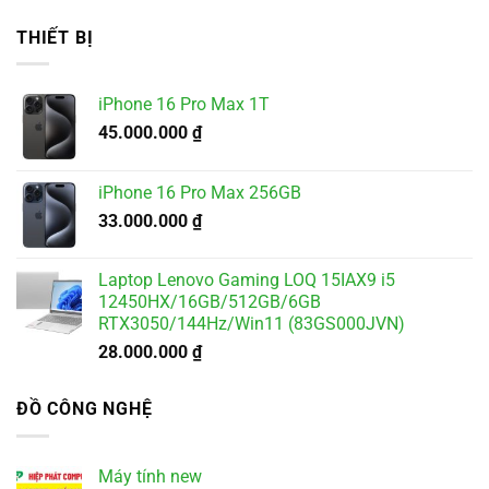
gốc
hiện
là:
tại
THIẾT BỊ
5.500.000 ₫.
là:
4.900.000 ₫.
iPhone 16 Pro Max 1T
45.000.000
₫
iPhone 16 Pro Max 256GB
33.000.000
₫
Laptop Lenovo Gaming LOQ 15IAX9 i5
12450HX/16GB/512GB/6GB
RTX3050/144Hz/Win11 (83GS000JVN)
28.000.000
₫
ĐỒ CÔNG NGHỆ
Máy tính new