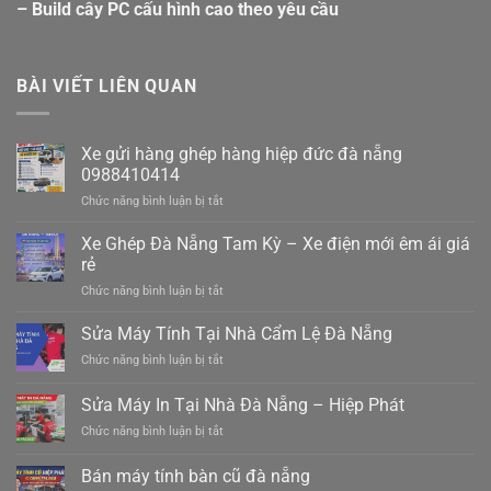
– Build cây PC cấu hình cao theo yêu cầu
BÀI VIẾT LIÊN QUAN
Xe gửi hàng ghép hàng hiệp đức đà nẵng
0988410414
ở
Chức năng bình luận bị tắt
Xe
gửi
Xe Ghép Đà Nẵng Tam Kỳ – Xe điện mới êm ái giá
hàng
rẻ
ghép
ở
Chức năng bình luận bị tắt
hàng
Xe
hiệp
Ghép
Sửa Máy Tính Tại Nhà Cẩm Lệ Đà Nẵng
đức
Đà
đà
ở
Chức năng bình luận bị tắt
Nẵng
nẵng
Sửa
Tam
0988410414
Máy
Sửa Máy In Tại Nhà Đà Nẵng – Hiệp Phát
Kỳ
Tính
–
ở
Chức năng bình luận bị tắt
Tại
Xe
Sửa
Nhà
điện
Máy
Cẩm
Bán máy tính bàn cũ đà nẵng
mới
In
Lệ