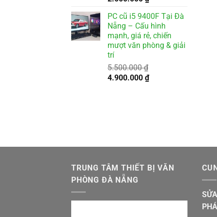
gốc
hiện
PC cũ i5 9400F Tại Đà
là:
tại
Nẵng – Cấu hình
2.500.000 ₫.
là:
mạnh, giá rẻ, chiến
2.000.000 ₫.
mượt văn phòng & giải
trí
5.500.000
₫
Giá
Giá
4.900.000
₫
gốc
hiện
là:
tại
5.500.000 ₫.
là:
4.900.000 ₫.
TRUNG TÂM THIẾT BỊ VĂN
CUN
PHÒNG ĐÀ NẴNG
SỬA
PHÁ