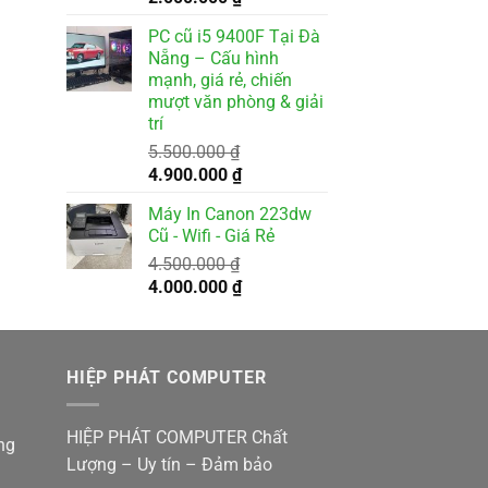
gốc
hiện
400.000 ₫.
PC cũ i5 9400F Tại Đà
là:
tại
Nẵng – Cấu hình
2.500.000 ₫.
là:
mạnh, giá rẻ, chiến
2.000.000 ₫.
mượt văn phòng & giải
trí
000 ₫.
5.500.000
₫
Giá
Giá
4.900.000
₫
gốc
hiện
Máy In Canon 223dw
là:
tại
Cũ - Wifi - Giá Rẻ
5.500.000 ₫.
là:
4.500.000
₫
4.900.000 ₫.
Giá
Giá
4.000.000
₫
gốc
hiện
là:
tại
4.500.000 ₫.
là:
HIỆP PHÁT COMPUTER
4.000.000 ₫.
HIỆP PHÁT COMPUTER Chất
ng
Lượng – Uy tín – Đảm bảo