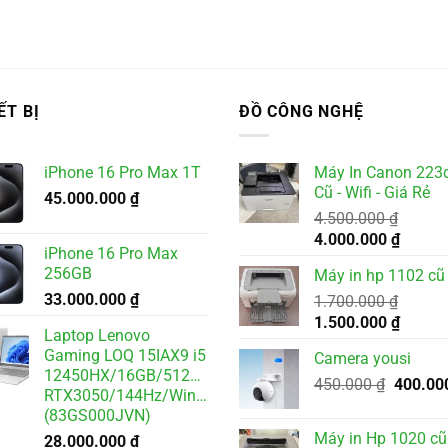
ẾT BỊ
ĐỒ CÔNG NGHỆ
iPhone 16 Pro Max 1T
Máy In Canon 223
Cũ - Wifi - Giá Rẻ
45.000.000
₫
4.500.000
₫
Giá
Giá
4.000.000
₫
iPhone 16 Pro Max
gốc
hiện
256GB
Máy in hp 1102 cũ
là:
tại
33.000.000
₫
4.500.000 ₫.
1.700.000
₫
là:
Giá
Giá
1.500.000
₫
4.000.
Laptop Lenovo
gốc
hiện
Gaming LOQ 15IAX9 i5
Camera yousi
là:
tại
12450HX/16GB/512GB/6GB
Giá
1.700.000 ₫.
450.000
₫
400.00
là:
RTX3050/144Hz/Win11
gốc
1.500.
(83GS000JVN)
là:
Máy in Hp 1020 cũ
28.000.000
₫
450.000