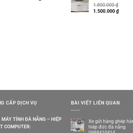
1.800.000
₫
Giá
Giá
1.500.000
₫
gốc
hiện
là:
tại
1.800.000 ₫.
là:
1.500.
G CẤP DỊCH VỤ
BÀI VIẾT LIÊN QUAN
 MÁY TÍNH ĐÀ NẴNG – HIỆP
Xe gửi hàng ghép hà
T COMPUTER:
hiệp đức đà nẵng
0988410414