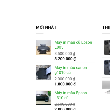
MỚI NHẤT
THI
Máy in màu cũ Epson
L805
3.500.000
₫
Giá
Giá
3.200.000
₫
gốc
hiện
Máy in màu canon
là:
tại
g1010 cũ
3.500.000 ₫.
là:
2.000.000
₫
3.200.000 ₫.
Giá
Giá
1.800.000
₫
gốc
hiện
Máy in màu Epson
là:
tại
L310 cũ
2.000.000 ₫.
là:
2.500.000
₫
1.800.000 ₫.
Giá
Giá
2.000.000
₫