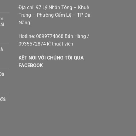
Địa chỉ: 97 Lý Nhân Tông – Khuê
Trung – Phường Cẩm Lệ – TP Đà
am
Nẵng
g
ái
p
g
Hotline: 0899774868 Bán Hàng /
0935572874 kĩ thuật viên
p
hà
g
KẾT NỐI VỚI CHÚNG TÔI QUA
g
8410414
m
FACEBOOK
Đà
h
n
m
 đà
g
g
p