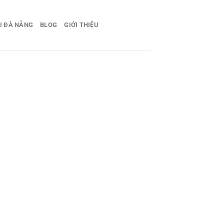
I ĐÀ NẴNG
BLOG
GIỚI THIỆU