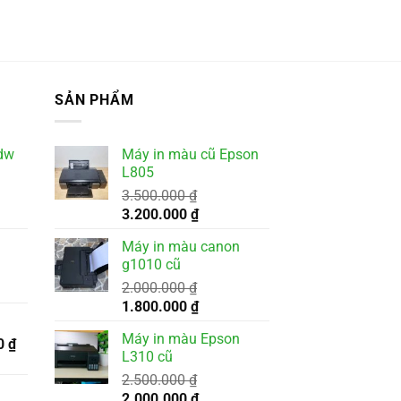
SẢN PHẨM
dw
Máy in màu cũ Epson
L805
3.500.000
₫
Giá
Giá
3.200.000
₫
gốc
hiện
Máy in màu canon
là:
tại
g1010 cũ
3.500.000 ₫.
là:
2.000.000
₫
000 ₫.
3.200.000 ₫.
Giá
Giá
1.800.000
₫
gốc
hiện
Máy in màu Epson
Giá
là:
tại
0
₫
L310 cũ
hiện
2.000.000 ₫.
là:
000 ₫.
2.500.000
₫
tại
1.800.000 ₫.
Giá
Giá
2.000.000
₫
 ₫.
là: