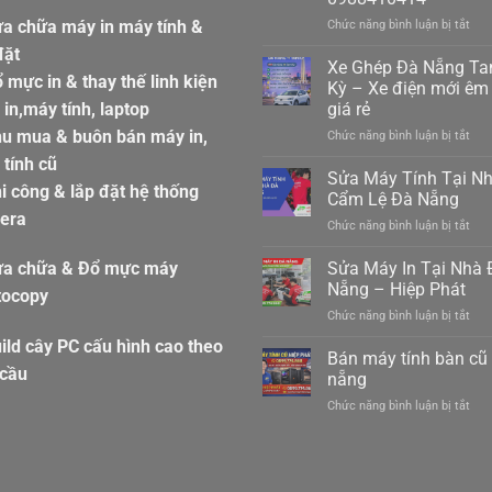
a chữa máy in máy tính &
ở
Chức năng bình luận bị tắt
Xe
đặt
gửi
Xe Ghép Đà Nẵng T
 mực in & thay thế linh kiện
hàn
Kỳ – Xe điện mới êm 
ghé
in,máy tính, laptop
giá rẻ
hàn
hu mua & buôn bán máy in,
ở
Chức năng bình luận bị tắt
hiệp
Xe
đức
tính cũ
Ghé
đà
Sửa Máy Tính Tại N
i công & lắp đặt hệ thống
Đà
nẵn
Cẩm Lệ Đà Nẵng
Nẵn
098
era
ở
Chức năng bình luận bị tắt
Ta
Sửa
Kỳ
Máy
Sửa Máy In Tại Nhà 
–
ửa chữa & Đổ mực máy
Tín
Xe
Nẵng – Hiệp Phát
tocopy
Tại
điệ
ở
Chức năng bình luận bị tắt
Nhà
mới
Sửa
Cẩ
êm
ild cây PC cấu hình cao theo
Máy
Bán máy tính bàn cũ
Lệ
ái
In
 cầu
Đà
nẵng
giá
Tại
Nẵn
rẻ
ở
Chức năng bình luận bị tắt
Nhà
Bán
Đà
máy
Nẵn
tính
–
bàn
Hiệ