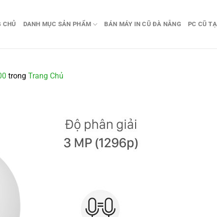
G CHỦ
DANH MỤC SẢN PHẨM
BÁN MÁY IN CŨ ĐÀ NẴNG
PC CŨ TẠ
00
trong
Trang Chủ