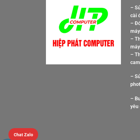
– Sử
cài 
– Đổ
máy 
– T
máy 
– Th
cam
– S
pho
– Bu
yêu
Chat Zalo