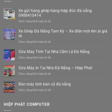
Xe gửi hàng ghép hàng hiệp đức đà nẵng
0988410414
ở
Chức năng bình luận bị tắt
Xe
gửi
Xe Ghép Đà Nẵng Tam Kỳ – Xe điện mới êm ái giá
hàng
rẻ
ghép
ở
Chức năng bình luận bị tắt
hàng
Xe
hiệp
Ghép
Sửa Máy Tính Tại Nhà Cẩm Lệ Đà Nẵng
đức
Đà
đà
ở
Chức năng bình luận bị tắt
Nẵng
nẵng
Sửa
Tam
0988410414
Máy
Sửa Máy In Tại Nhà Đà Nẵng – Hiệp Phát
Kỳ
Tính
–
ở
Chức năng bình luận bị tắt
Tại
Xe
Sửa
Nhà
điện
Máy
Cẩm
Bán máy tính bàn cũ đà nẵng
mới
In
Lệ
êm
ở
Chức năng bình luận bị tắt
Tại
Đà
ái
Bán
Nhà
Nẵng
giá
máy
Đà
rẻ
tính
Nẵng
HIỆP PHÁT COMPUTER
bàn
–
cũ
Hiệp