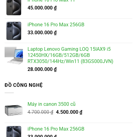
45.000.000
₫
iPhone 16 Pro Max 256GB
33.000.000
₫
Laptop Lenovo Gaming LOQ 15IAX9 i5
12450HX/16GB/512GB/6GB
RTX3050/144Hz/Win11 (83GS000JVN)
28.000.000
₫
ĐỒ CÔNG NGHỆ
Máy in canon 3500 cũ
Giá
Giá
4.700.000
₫
4.500.000
₫
gốc
hiện
là:
tại
iPhone 16 Pro Max 256GB
4.700.000 ₫.
là:
33.000.000
₫