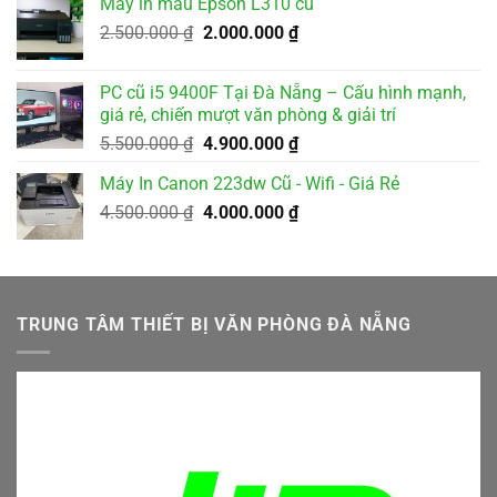
Máy in màu Epson L310 cũ
2.000.000 ₫.
là:
Giá
Giá
2.500.000
₫
2.000.000
₫
1.800.000 ₫.
gốc
hiện
là:
tại
PC cũ i5 9400F Tại Đà Nẵng – Cấu hình mạnh,
2.500.000 ₫.
là:
giá rẻ, chiến mượt văn phòng & giải trí
2.000.000 ₫.
Giá
Giá
5.500.000
₫
4.900.000
₫
gốc
hiện
Máy In Canon 223dw Cũ - Wifi - Giá Rẻ
là:
tại
Giá
Giá
4.500.000
₫
5.500.000 ₫.
4.000.000
₫
là:
gốc
hiện
4.900.000 ₫.
là:
tại
4.500.000 ₫.
là:
4.000.000 ₫.
TRUNG TÂM THIẾT BỊ VĂN PHÒNG ĐÀ NẴNG