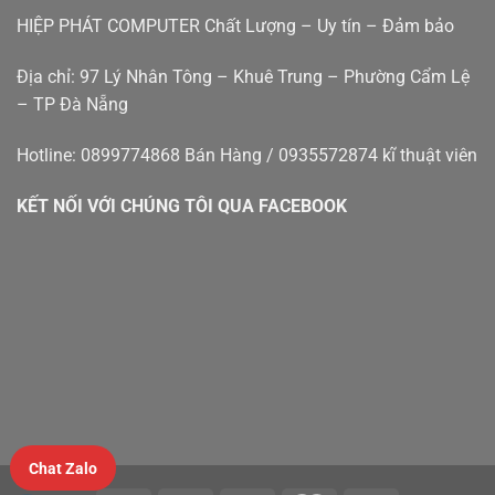
đà
Phát
HIỆP PHÁT COMPUTER Chất Lượng – Uy tín – Đảm bảo
nẵng
Địa chỉ: 97 Lý Nhân Tông – Khuê Trung – Phường Cẩm Lệ
– TP Đà Nẵng
Hotline: 0899774868 Bán Hàng / 0935572874 kĩ thuật viên
KẾT NỐI VỚI CHÚNG TÔI QUA FACEBOOK
Chat Zalo