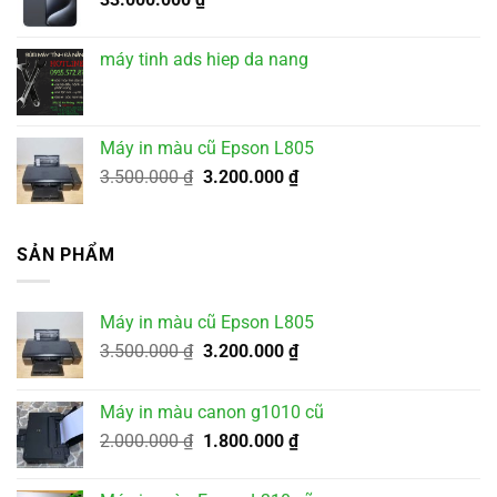
4.500.000 ₫.
máy tinh ads hiep da nang
Máy in màu cũ Epson L805
Giá
Giá
3.500.000
₫
3.200.000
₫
gốc
hiện
là:
tại
3.500.000 ₫.
là:
SẢN PHẨM
3.200.000 ₫.
Máy in màu cũ Epson L805
Giá
Giá
3.500.000
₫
3.200.000
₫
gốc
hiện
là:
tại
Máy in màu canon g1010 cũ
3.500.000 ₫.
là:
Giá
Giá
2.000.000
₫
1.800.000
₫
3.200.000 ₫.
gốc
hiện
là:
tại