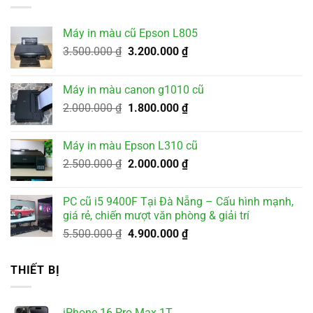
Máy in màu cũ Epson L805
Giá
Giá
3.500.000
₫
3.200.000
₫
gốc
hiện
là:
tại
Máy in màu canon g1010 cũ
3.500.000 ₫.
là:
Giá
Giá
2.000.000
₫
1.800.000
₫
3.200.000 ₫.
gốc
hiện
là:
tại
Máy in màu Epson L310 cũ
2.000.000 ₫.
là:
Giá
Giá
2.500.000
₫
2.000.000
₫
1.800.000 ₫.
gốc
hiện
là:
tại
PC cũ i5 9400F Tại Đà Nẵng – Cấu hình mạnh,
2.500.000 ₫.
là:
giá rẻ, chiến mượt văn phòng & giải trí
2.000.000 ₫.
Giá
Giá
5.500.000
₫
4.900.000
₫
gốc
hiện
là:
tại
THIẾT BỊ
5.500.000 ₫.
là:
4.900.000 ₫.
iPhone 16 Pro Max 1T