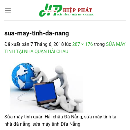
Chuyển
đến
nội
dung
sua-may-tinh-da-nang
Đã xuất bản
7 Tháng 6, 2018
lúc
287 × 176
trong
SỬA MÁY
TÍNH TẠI NHÀ QUẬN HẢI CHÂU
Sửa máy tính quận Hải châu Đà Nẵng, sửa máy tính tại
nhà đà nẵng, sửa máy tính Đfa Nẵng.