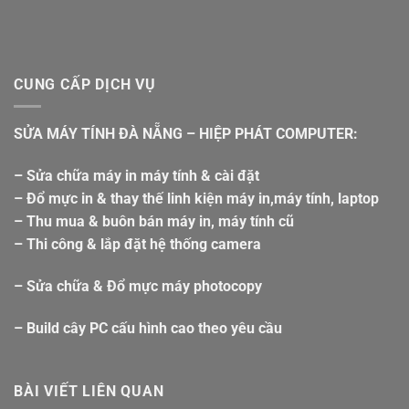
CUNG CẤP DỊCH VỤ
SỬA MÁY TÍNH ĐÀ NẴNG – HIỆP PHÁT COMPUTER:
– Sửa chữa máy in máy tính & cài đặt
– Đổ mực in & thay thế linh kiện máy in,máy tính, laptop
– Thu mua & buôn bán máy in, máy tính cũ
– Thi công & lắp đặt hệ thống camera
– Sửa chữa & Đổ mực máy photocopy
– Build cây PC cấu hình cao theo yêu cầu
BÀI VIẾT LIÊN QUAN