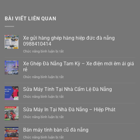
BÀI VIẾT LIÊN QUAN
Xe gửi hàng ghép hàng hiệp đức đà nẵng
0988410414
ở
Chức năng bình luận bị tắt
Xe
gửi
Xe Ghép Đà Nẵng Tam Kỳ – Xe điện mới êm ái giá
hàng
rẻ
ghép
ở
Chức năng bình luận bị tắt
hàng
Xe
hiệp
Ghép
Sửa Máy Tính Tại Nhà Cẩm Lệ Đà Nẵng
đức
Đà
đà
ở
Chức năng bình luận bị tắt
Nẵng
nẵng
Sửa
Tam
0988410414
Máy
Sửa Máy In Tại Nhà Đà Nẵng – Hiệp Phát
Kỳ
Tính
–
ở
Chức năng bình luận bị tắt
Tại
Xe
Sửa
Nhà
điện
Máy
Cẩm
Bán máy tính bàn cũ đà nẵng
mới
In
Lệ
êm
ở
Chức năng bình luận bị tắt
Tại
Đà