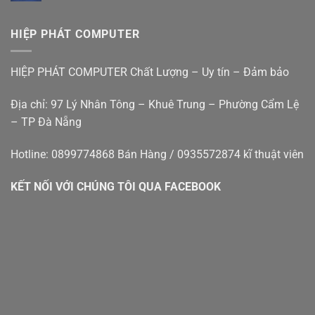
ái
Bán
Nhà
Nẵng
giá
máy
Đà
rẻ
tính
Nẵng
HIỆP PHÁT COMPUTER
bàn
–
cũ
Hiệp
đà
Phát
HIỆP PHÁT COMPUTER Chất Lượng – Uy tín – Đảm bảo
nẵng
Địa chỉ: 97 Lý Nhân Tông – Khuê Trung – Phường Cẩm Lệ
– TP Đà Nẵng
Hotline: 0899774868 Bán Hàng / 0935572874 kĩ thuật viên
KẾT NỐI VỚI CHÚNG TÔI QUA FACEBOOK