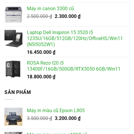
là:
tại
Máy in canon 3300 cũ
1.700.000 ₫.
là:
Giá
Giá
2.500.000
₫
2.300.000
₫
1.500.000 ₫.
gốc
hiện
là:
tại
Laptop Dell Inspiron 15 3520 i5
2.500.000 ₫.
là:
1235U/16GB/512GB/120Hz/OfficeHS/Win11
2.300.000 ₫.
(N5I5052W1)
16.450.000
₫
ROSA Rezo I20 i5
13400F/16GB/500GB/RTX3050 6GB/Win11
18.800.000
₫
SẢN PHẨM
Máy in màu cũ Epson L805
Giá
Giá
3.500.000
₫
3.200.000
₫
gốc
hiện
là:
tại