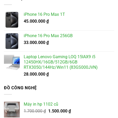
5.500.000 ₫.
là:
4.900.000 ₫.
iPhone 16 Pro Max 1T
45.000.000
₫
iPhone 16 Pro Max 256GB
33.000.000
₫
Laptop Lenovo Gaming LOQ 15IAX9 i5
12450HX/16GB/512GB/6GB
RTX3050/144Hz/Win11 (83GS000JVN)
28.000.000
₫
ĐỒ CÔNG NGHỆ
Máy in hp 1102 cũ
Giá
Giá
1.700.000
₫
1.500.000
₫
gốc
hiện