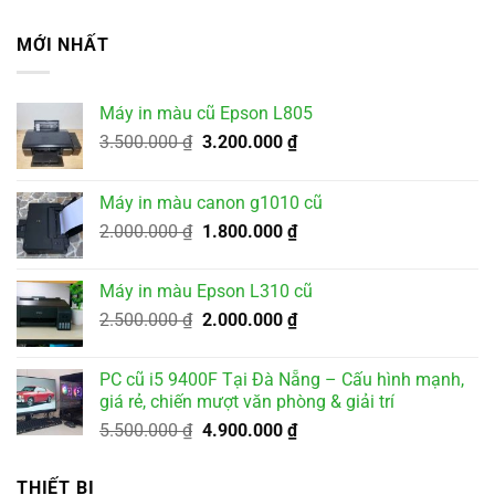
MỚI NHẤT
Máy in màu cũ Epson L805
Giá
Giá
3.500.000
₫
3.200.000
₫
gốc
hiện
là:
tại
Máy in màu canon g1010 cũ
3.500.000 ₫.
là:
Giá
Giá
2.000.000
₫
1.800.000
₫
3.200.000 ₫.
gốc
hiện
là:
tại
Máy in màu Epson L310 cũ
2.000.000 ₫.
là:
Giá
Giá
2.500.000
₫
2.000.000
₫
1.800.000 ₫.
gốc
hiện
là:
tại
PC cũ i5 9400F Tại Đà Nẵng – Cấu hình mạnh,
2.500.000 ₫.
là:
giá rẻ, chiến mượt văn phòng & giải trí
2.000.000 ₫.
Giá
Giá
5.500.000
₫
4.900.000
₫
gốc
hiện
là:
tại
THIẾT BỊ