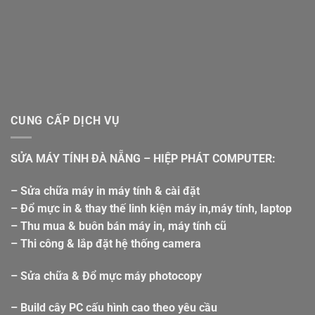
CUNG CẤP DỊCH VỤ
SỬA MÁY TÍNH ĐÀ NẴNG – HIỆP PHÁT COMPUTER:
– Sửa chữa máy in máy tính & cài đặt
– Đổ mực in & thay thế linh kiện máy in,máy tính, laptop
– Thu mua & buôn bán máy in, máy tính cũ
– Thi công & lắp đặt hệ thống camera
– Sửa chữa & Đổ mực máy photocopy
– Build cây PC cấu hình cao theo yêu cầu