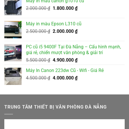
Máy in màu canon g1010 cũ
3.500.000 ₫.
là:
Giá
Giá
2.000.000
₫
1.800.000
₫
3.200.000 ₫.
gốc
hiện
là:
tại
Máy in màu Epson L310 cũ
2.000.000 ₫.
là:
Giá
Giá
2.500.000
₫
2.000.000
₫
1.800.000 ₫.
gốc
hiện
là:
tại
PC cũ i5 9400F Tại Đà Nẵng – Cấu hình mạnh,
2.500.000 ₫.
là:
giá rẻ, chiến mượt văn phòng & giải trí
2.000.000 ₫.
Giá
Giá
5.500.000
₫
4.900.000
₫
gốc
hiện
Máy In Canon 223dw Cũ - Wifi - Giá Rẻ
là:
tại
Giá
Giá
4.500.000
₫
5.500.000 ₫.
4.000.000
₫
là:
gốc
hiện
4.900.000 ₫.
là:
tại
4.500.000 ₫.
là:
4.000.000 ₫.
TRUNG TÂM THIẾT BỊ VĂN PHÒNG ĐÀ NẴNG