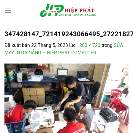
Chuyển
đến
nội
dung
347428147_721419243066495_2722182
Đã xuất bản
22 Tháng 5, 2023
lúc
1280 × 720
trong
SỬA
MÁY IN ĐÀ NẴNG – HIỆP PHÁT COMPUTER