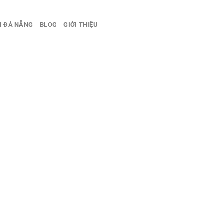
I ĐÀ NẴNG
BLOG
GIỚI THIỆU