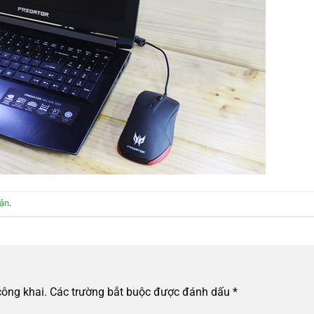
uận
.
công khai.
Các trường bắt buộc được đánh dấu
*