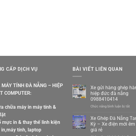
là:
450.000
G CẤP DỊCH VỤ
BÀI VIẾT LIÊN QUAN
 MÁY TÍNH ĐÀ NẴNG – HIỆP
Xe gửi hàng ghép hà
T COMPUTER:
hiệp đức đà nẵng
0988410414
a chữa máy in máy tính &
ở
Chức năng bình luận bị tắt
Xe
đặt
gửi
Xe Ghép Đà Nẵng T
 mực in & thay thế linh kiện
hàn
Kỳ – Xe điện mới êm 
ghé
in,máy tính, laptop
giá rẻ
hàn