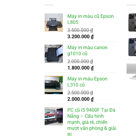
Máy in màu cũ Epson
L805
3.500.000
₫
Giá
Giá
3.200.000
₫
gốc
hiện
Máy in màu canon
là:
tại
g1010 cũ
3.500.000 ₫.
là:
2.000.000
₫
3.200.000 ₫.
Giá
Giá
1.800.000
₫
gốc
hiện
Máy in màu Epson
là:
tại
L310 cũ
2.000.000 ₫.
là:
2.500.000
₫
1.800.000 ₫.
Giá
Giá
2.000.000
₫
gốc
hiện
PC cũ i5 9400F Tại Đà
là:
tại
Nẵng – Cấu hình
2.500.000 ₫.
là:
mạnh, giá rẻ, chiến
2.000.000 ₫.
mượt văn phòng & giải
trí