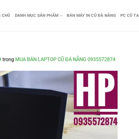
G CHỦ
DANH MỤC SẢN PHẨM
BÁN MÁY IN CŨ ĐÀ NẴNG
PC CŨ TẠ
9
trong
MUA BÁN LAPTOP CŨ ĐÀ NẴNG 0935572874