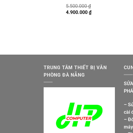
5.500.000
₫
Giá
Giá
4.900.000
₫
gốc
hiện
là:
tại
5.500.000 ₫.
là:
4.900.000 ₫.
TRUNG TÂM THIẾT BỊ VĂN
CUN
PHÒNG ĐÀ NẴNG
SỬA
PHÁ
– Sử
cài 
– Đổ
máy 