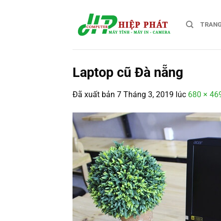
Chuyển
đến
TRAN
nội
dung
Laptop cũ Đà nẵng
Đã xuất bản
7 Tháng 3, 2019
lúc
680 × 46