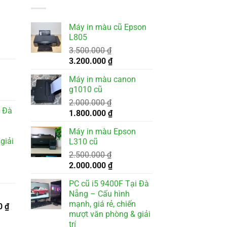
Máy in màu cũ Epson
L805
3.500.000
₫
Giá
Giá
3.200.000
₫
gốc
hiện
Máy in màu canon
là:
tại
g1010 cũ
3.500.000 ₫.
là:
000 ₫.
2.000.000
₫
3.200.000 ₫.
i Đà
Giá
Giá
1.800.000
₫
gốc
hiện
Máy in màu Epson
là:
tại
giải
L310 cũ
2.000.000 ₫.
là:
2.500.000
₫
1.800.000 ₫.
Giá
Giá
2.000.000
₫
gốc
hiện
PC cũ i5 9400F Tại Đà
là:
tại
Nẵng – Cấu hình
2.500.000 ₫.
là:
mạnh, giá rẻ, chiến
Giá
0
₫
2.000.000 ₫.
mượt văn phòng & giải
hiện
000 ₫.
trí