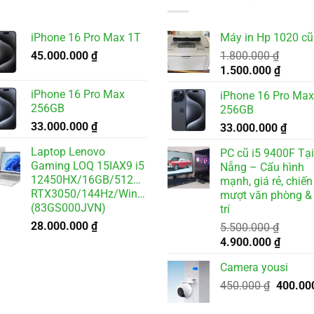
iPhone 16 Pro Max 1T
Máy in Hp 1020 cũ
45.000.000
₫
1.800.000
₫
Giá
Giá
1.500.000
₫
gốc
hiện
iPhone 16 Pro Max
iPhone 16 Pro Max
là:
tại
256GB
256GB
1.800.000 ₫.
là:
33.000.000
₫
33.000.000
₫
1.500.
Laptop Lenovo
PC cũ i5 9400F Tạ
Gaming LOQ 15IAX9 i5
Nẵng – Cấu hình
12450HX/16GB/512GB/6GB
mạnh, giá rẻ, chiến
RTX3050/144Hz/Win11
mượt văn phòng & 
(83GS000JVN)
trí
28.000.000
₫
5.500.000
₫
Giá
Giá
4.900.000
₫
gốc
hiện
Camera yousi
là:
tại
Giá
5.500.000 ₫.
450.000
₫
400.00
là:
gốc
4.900.