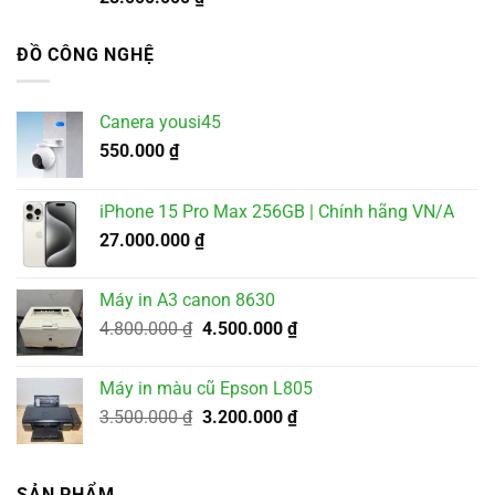
ĐỒ CÔNG NGHỆ
Canera yousi45
550.000
₫
iPhone 15 Pro Max 256GB | Chính hãng VN/A
27.000.000
₫
Máy in A3 canon 8630
Giá
Giá
4.800.000
₫
4.500.000
₫
gốc
hiện
là:
tại
Máy in màu cũ Epson L805
4.800.000 ₫.
là:
Giá
Giá
3.500.000
₫
3.200.000
₫
4.500.000 ₫.
gốc
hiện
là:
tại
3.500.000 ₫.
là:
SẢN PHẨM