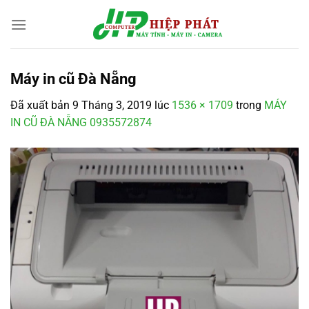
Chuyển
đến
nội
dung
Máy in cũ Đà Nẵng
Đã xuất bản
9 Tháng 3, 2019
lúc
1536 × 1709
trong
MÁY
IN CŨ ĐÀ NẴNG 0935572874