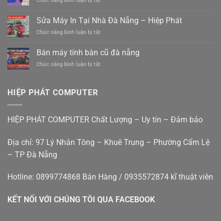
Chức năng bình luận bị tắt
Nẵng
nẵng
Sửa
Tam
0988410414
Máy
Sửa Máy In Tại Nhà Đà Nẵng – Hiệp Phát
Kỳ
Tính
–
ở
Chức năng bình luận bị tắt
Tại
Xe
Sửa
Nhà
điện
Máy
Cẩm
Bán máy tính bàn cũ đà nẵng
mới
In
Lệ
êm
ở
Chức năng bình luận bị tắt
Tại
Đà
ái
Bán
Nhà
Nẵng
giá
máy
Đà
rẻ
tính
Nẵng
HIỆP PHÁT COMPUTER
bàn
–
cũ
Hiệp
đà
Phát
HIỆP PHÁT COMPUTER Chất Lượng – Uy tín – Đảm bảo
nẵng
Địa chỉ: 97 Lý Nhân Tông – Khuê Trung – Phường Cẩm Lệ
– TP Đà Nẵng
Hotline: 0899774868 Bán Hàng / 0935572874 kĩ thuật viên
KẾT NỐI VỚI CHÚNG TÔI QUA FACEBOOK