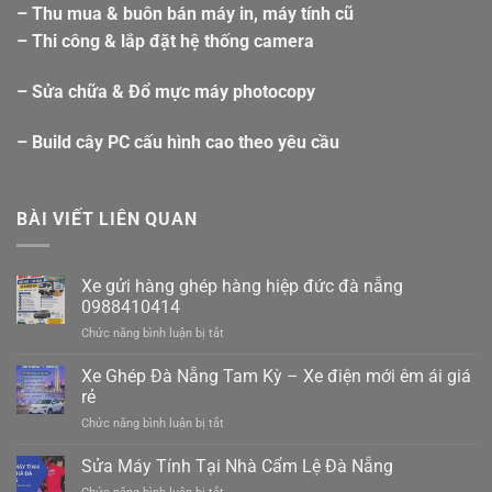
– Thu mua & buôn bán máy in, máy tính cũ
– Thi công & lắp đặt hệ thống camera
– Sửa chữa & Đổ mực máy photocopy
– Build cây PC cấu hình cao theo yêu cầu
BÀI VIẾT LIÊN QUAN
Xe gửi hàng ghép hàng hiệp đức đà nẵng
0988410414
ở
Chức năng bình luận bị tắt
Xe
gửi
Xe Ghép Đà Nẵng Tam Kỳ – Xe điện mới êm ái giá
hàng
rẻ
ghép
ở
Chức năng bình luận bị tắt
hàng
Xe
hiệp
Ghép
Sửa Máy Tính Tại Nhà Cẩm Lệ Đà Nẵng
đức
Đà
đà
ở