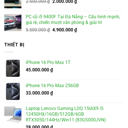
Giá
Giá
2.500.000
₫
2.000.000
₫
1.800.000 ₫.
gốc
hiện
là:
tại
PC cũ i5 9400F Tại Đà Nẵng – Cấu hình mạnh,
2.500.000 ₫.
là:
giá rẻ, chiến mượt văn phòng & giải trí
2.000.000 ₫.
Giá
Giá
5.500.000
₫
4.900.000
₫
gốc
hiện
là:
tại
THIẾT BỊ
5.500.000 ₫.
là:
4.900.000 ₫.
iPhone 16 Pro Max 1T
45.000.000
₫
iPhone 16 Pro Max 256GB
33.000.000
₫
Laptop Lenovo Gaming LOQ 15IAX9 i5
12450HX/16GB/512GB/6GB
RTX3050/144Hz/Win11 (83GS000JVN)
28.000.000
₫