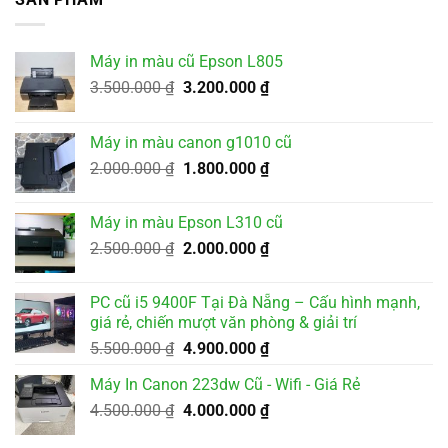
3.200.000 ₫.
Máy in màu cũ Epson L805
Giá
Giá
3.500.000
₫
3.200.000
₫
gốc
hiện
là:
tại
Máy in màu canon g1010 cũ
3.500.000 ₫.
là:
Giá
Giá
2.000.000
₫
1.800.000
₫
3.200.000 ₫.
gốc
hiện
là:
tại
Máy in màu Epson L310 cũ
2.000.000 ₫.
là:
Giá
Giá
2.500.000
₫
2.000.000
₫
1.800.000 ₫.
gốc
hiện
là:
tại
PC cũ i5 9400F Tại Đà Nẵng – Cấu hình mạnh,
2.500.000 ₫.
là:
giá rẻ, chiến mượt văn phòng & giải trí
2.000.000 ₫.
Giá
Giá
5.500.000
₫
4.900.000
₫
gốc
hiện
Máy In Canon 223dw Cũ - Wifi - Giá Rẻ
là:
tại
Giá
Giá
4.500.000
₫
5.500.000 ₫.
4.000.000
₫
là:
gốc
hiện
4.900.000 ₫.