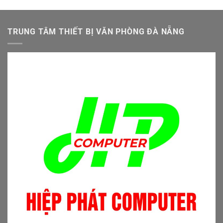
là:
tại
4.500.000 ₫.
là:
4.000.000 ₫.
TRUNG TÂM THIẾT BỊ VĂN PHÒNG ĐÀ NẴNG