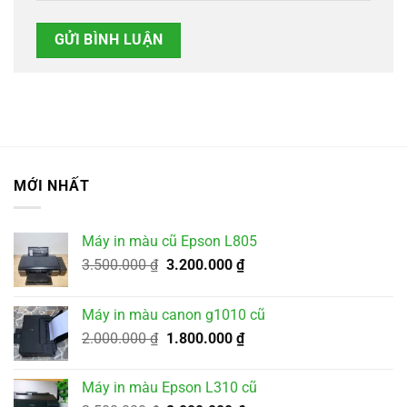
MỚI NHẤT
Máy in màu cũ Epson L805
Giá
Giá
3.500.000
₫
3.200.000
₫
gốc
hiện
là:
tại
Máy in màu canon g1010 cũ
3.500.000 ₫.
là:
Giá
Giá
2.000.000
₫
1.800.000
₫
3.200.000 ₫.
gốc
hiện
là:
tại
Máy in màu Epson L310 cũ
2.000.000 ₫.
là: