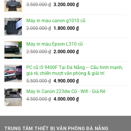
Giá
Giá
3.500.000
₫
3.200.000
₫
gốc
hiện
là:
tại
Máy in màu canon g1010 cũ
3.500.000 ₫.
là:
Giá
Giá
2.000.000
₫
1.800.000
₫
3.200.000 ₫.
gốc
hiện
là:
tại
Máy in màu Epson L310 cũ
2.000.000 ₫.
là:
Giá
Giá
2.500.000
₫
2.000.000
₫
1.800.000 ₫.
gốc
hiện
là:
tại
PC cũ i5 9400F Tại Đà Nẵng – Cấu hình mạnh,
2.500.000 ₫.
là:
giá rẻ, chiến mượt văn phòng & giải trí
2.000.000 ₫.
Giá
Giá
5.500.000
₫
4.900.000
₫
gốc
hiện
Máy In Canon 223dw Cũ - Wifi - Giá Rẻ
là:
tại
Giá
Giá
4.500.000
₫
5.500.000 ₫.
4.000.000
₫
là:
gốc
hiện
4.900.000 ₫.
là:
tại
4.500.000 ₫.
là:
4.000.000 ₫.
TRUNG TÂM THIẾT BỊ VĂN PHÒNG ĐÀ NẴNG