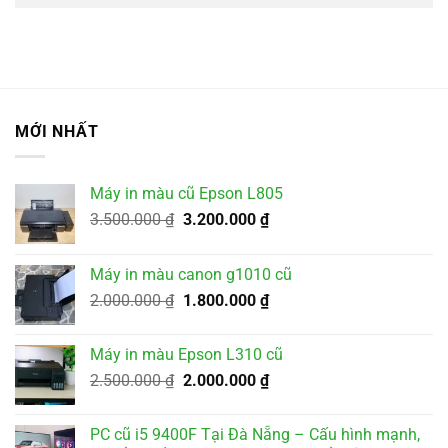
MỚI NHẤT
Máy in màu cũ Epson L805
Giá
Giá
3.500.000
₫
3.200.000
₫
gốc
hiện
là:
tại
Máy in màu canon g1010 cũ
3.500.000 ₫.
là:
Giá
Giá
2.000.000
₫
1.800.000
₫
3.200.000 ₫.
gốc
hiện
là:
tại
Máy in màu Epson L310 cũ
2.000.000 ₫.
là:
Giá
Giá
2.500.000
₫
2.000.000
₫
1.800.000 ₫.
gốc
hiện
là:
tại
PC cũ i5 9400F Tại Đà Nẵng – Cấu hình mạnh,
2.500.000 ₫.
là: