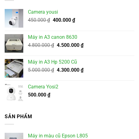
Camera yousi
Giá
Giá
450.000
₫
400.000
₫
gốc
hiện
là:
tại
Máy in A3 canon 8630
450.000 ₫.
là:
Giá
Giá
4.800.000
₫
4.500.000
₫
400.000 ₫.
gốc
hiện
là:
tại
Máy in A3 Hp 5200 Cũ
4.800.000 ₫.
là:
Giá
Giá
5.000.000
₫
4.300.000
₫
4.500.000 ₫.
gốc
hiện
là:
tại
Camera Yosi2
5.000.000 ₫.
là:
500.000
₫
4.300.000 ₫.
SẢN PHẨM
Máy in màu cũ Epson L805