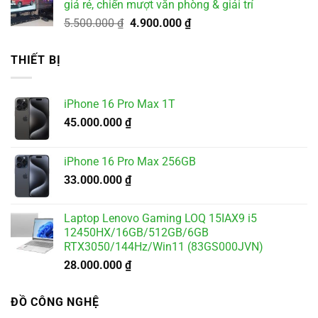
giá rẻ, chiến mượt văn phòng & giải trí
2.000.000 ₫.
Giá
Giá
5.500.000
₫
4.900.000
₫
gốc
hiện
là:
tại
THIẾT BỊ
5.500.000 ₫.
là:
4.900.000 ₫.
iPhone 16 Pro Max 1T
45.000.000
₫
iPhone 16 Pro Max 256GB
33.000.000
₫
Laptop Lenovo Gaming LOQ 15IAX9 i5
12450HX/16GB/512GB/6GB
RTX3050/144Hz/Win11 (83GS000JVN)
28.000.000
₫
ĐỒ CÔNG NGHỆ