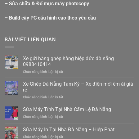
– Sửa chữa & Đổ mực máy photocopy
– Build cây PC cấu hình cao theo yêu cầu
BÀI VIẾT LIÊN QUAN
Xe gửi hàng ghép hàng hiệp đức đà nẵng
0988410414
ở
Chức năng bình luận bị tắt
Xe
gửi
Xe Ghép Đà Nẵng Tam Kỳ – Xe điện mới êm ái giá
hàng
rẻ
ghép
ở
Chức năng bình luận bị tắt
hàng
Xe
hiệp
Ghép
Sửa Máy Tính Tại Nhà Cẩm Lệ Đà Nẵng
đức
Đà
đà
ở
Chức năng bình luận bị tắt
Nẵng
nẵng
Sửa
Tam
0988410414
Máy
Sửa Máy In Tại Nhà Đà Nẵng – Hiệp Phát
Kỳ
Tính
–
ở
Chức năng bình luận bị tắt
Tại