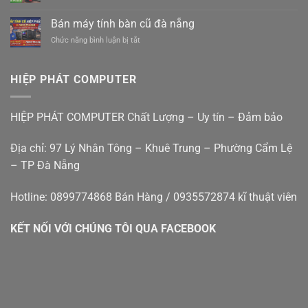
Xe
Sửa
Nhà
điện
Máy
Cẩm
Bán máy tính bàn cũ đà nẵng
mới
In
Lệ
êm
ở
Chức năng bình luận bị tắt
Tại
Đà
ái
Bán
Nhà
Nẵng
giá
máy
Đà
rẻ
tính
Nẵng
HIỆP PHÁT COMPUTER
bàn
–
cũ
Hiệp
đà
Phát
HIỆP PHÁT COMPUTER Chất Lượng – Uy tín – Đảm bảo
nẵng
Địa chỉ: 97 Lý Nhân Tông – Khuê Trung – Phường Cẩm Lệ
– TP Đà Nẵng
Hotline: 0899774868 Bán Hàng / 0935572874 kĩ thuật viên
KẾT NỐI VỚI CHÚNG TÔI QUA FACEBOOK