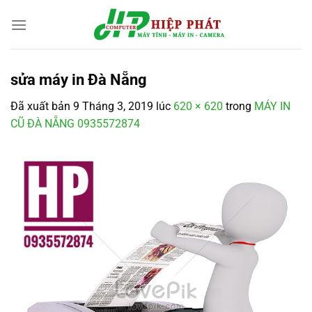
Chuyển
đến
nội
dung
sửa máy in Đà Nẵng
Đã xuất bản
9 Tháng 3, 2019
lúc
620 × 620
trong
MÁY IN
CŨ ĐÀ NẴNG 0935572874